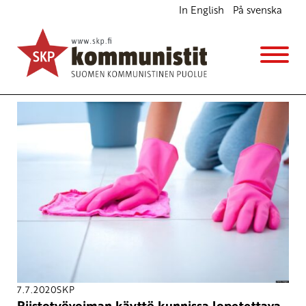
In English
På svenska
Avainsana
riistotyöfirmat
7.7.2020
SKP
Riistotyövoiman käyttö kunnissa lopetettava