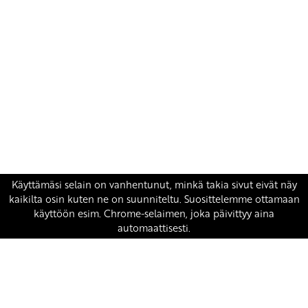
Yhteystiedot
SKP:n toimisto
Osoite: Viljatie 4 B 3. kerros, 00700 Helsinki
Puh: 045 7834 1346
Sähköposti:
skp
@skp.fi
SKP on Euroopan Vasemmistopuolueen jäsen.
european-left.org
european-left.org/manifesto/