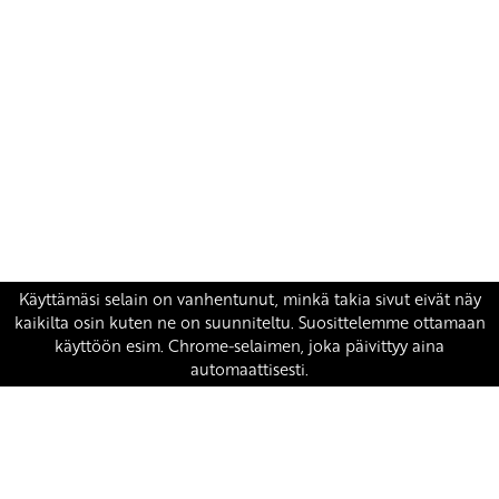
Yhteystiedot
SKP:n toimisto
Osoite: Viljatie 4 B 3. kerros, 00700 Helsinki
Puh: 045 7834 1346
Sähköposti:
skp
@skp.fi
SKP on Euroopan Vasemmistopuolueen jäsen.
european-left.org
european-left.org/manifesto/