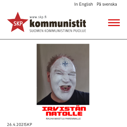
In English
På svenska
Avainsana
Rauha maistuu paremmalle
26.4.2021
SKP