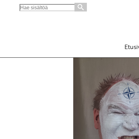
Search
for:
Irvistän Natolle – Rauha maistuu paremmall
Ajankohtaista
Avainsanat:
Irvistän Natolle
,
nat
26.4.2021 - 20:08
SKP
Etusi