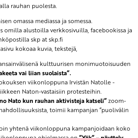
valla rauhan puolesta.
okaisen omassa mediassa ja somessa.
omilla alustoilla verkkosivuilla, facebookissa ja
hköpostilla skp at skp.fi
sivu kokoaa kuvia, tekstejä,
 kansainvälisenä kulttuurisen monimuotoisuuden
akeeta
vai liian suolaista”.
ukokouksen viikonloppuna Irvistän Natolle -
ikkeen Naton-vastaisiin protesteihin.
o Nato kun rauhan aktivisteja katseli”
zoom-
mahdollisuuksista, toimii kampanjan
“
puolivälin
loin
yhtenä viikonloppuna kampanjoidaan
koko
iikonloppuna
ohjelmassa on
”Yäk” – näyttely