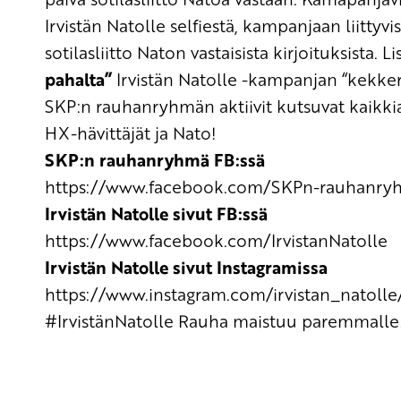
Irvistän Natolle selfiestä, kampanjaan liittyvi
sotilasliitto Naton
vastaisista kirjoituksista.
Li
pahalta”
Irvistän Natolle -kampanjan
“
kekker
SKP:n rauhanryhmän aktiivit kutsuvat kaikk
HX-hävittäjät ja Nato!
SKP:n rauhanryhmä
FB:ssä
https://www.facebook.com/SKPn-rauhan
Irvistän Natolle sivut
FB:ssä
https://www.facebook.com/IrvistanNatolle
Irvistän Natolle sivut Instagramissa
https://www.instagram.com/irvistan_natolle
#IrvistänNatolle Rauha maistuu paremmalle