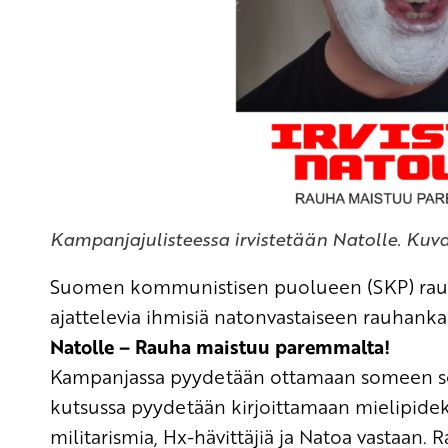
Kampanjajulisteessa irvistetään Natolle. Ku
Suomen kommunistisen puolueen (SKP) ra
ajattelevia ihmisiä
natonvastaiseen rauhank
Natolle
–
Rauha maistuu paremmalta
!
Kampanjassa pyydetään ottamaan someen se
kutsussa pyydetään kirjoittamaan
mielipideki
militarismia,
Hx
-hävittäjiä ja Natoa vastaan.
R