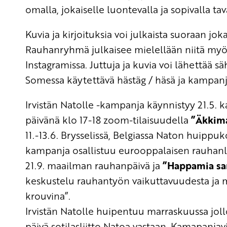
omalla,
jokaiselle
luontevalla ja sopivalla ta
Kuvia ja kirjoituksia voi julkaista suoraan j
Rauhanryhmä julkaisee mielellään niitä myös 
Instagramissa. Juttuja ja kuvia voi lähettää sä
Somessa käytettävä hästäg
/
h
äsä
ja kampanja
Irvistän Natolle -kampanja käynnistyy 21.5.
päivänä klo 17-18 zoom
-tilaisuudella
”
Äkkim
11.-13.6. Brysselissä, Belgiassa Naton huipp
kampanja osallistuu eurooppalaisen rauhanli
21.9. maailman rauhanpäivä ja
”Happamia san
keskustelu rauhantyön vaikuttavuudesta ja 
krouvina
”
.
Irvistän Natolle huipentuu
marraskuussa
jol
päivä sotilasliitto Natoa vastaan
.
Kamapanjav