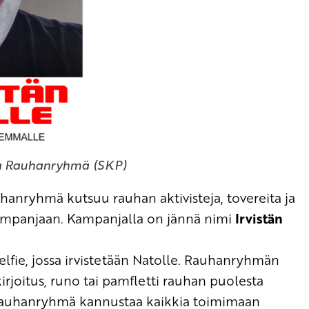
va Rauhanryhmä (SKP)
uhanryhmä
kutsuu
rauhan aktivisteja, tovereita ja
ampanjaan
. Kampanjalla on jännä nimi
Irvistän
lfie
,
jossa irvi
stetään
Natolle.
Rauhanryhmän
rjoitus, runo tai pamfletti rauhan puolesta
auhanryhmä kannustaa kaikkia toimimaan