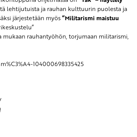
stä
lehtijutuista ja rauhan kulttuurin puolesta ja
säksi järjestetään myös
”Militarismi maistuu
ikeskustelu
”
ia
mukaan rauhantyöhön, torju
maan
militarismi,
ryhm%C3%A4-104000698335425
/
!