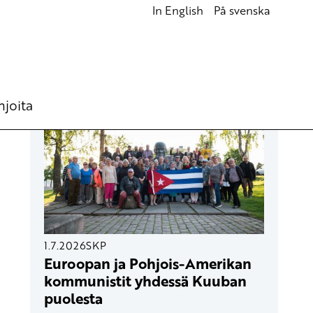
In English
På svenska
UUSIMMAT ARTIKKELIT
hjoita
1.7.2026
SKP
Euroopan ja Pohjois-Amerikan
kommunistit yhdessä Kuuban
puolesta