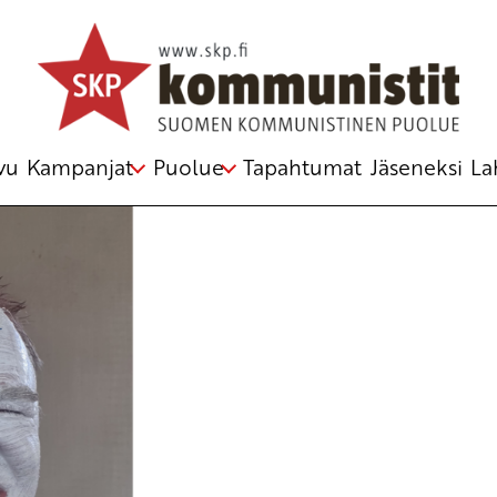
e
o
,
rauha
,
Rauha maistuu paremmalle
,
rauhanryhmä
vu
Kampanjat
Puolue
Tapahtumat
Jäseneksi
La