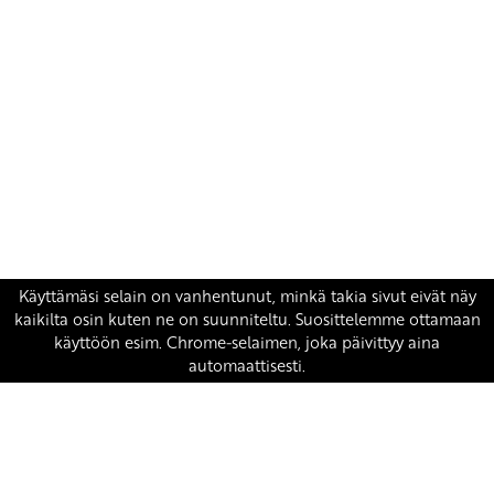
Yhteystiedot
SKP:n toimisto
Osoite: Viljatie 4 B 3. kerros, 00700 Helsinki
Puh: 045 7834 1346
Sähköposti:
skp
@skp.fi
SKP on Euroopan Vasemmistopuolueen jäsen.
european-left.org
european-left.org/manifesto/