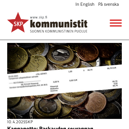
In English
På svenska
Avainsana
raskaus
10.4.2025
SKP
Kannanotto: Raskauden seurannan