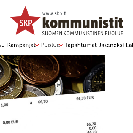
ikkakäynnit maksuttomiksi
aus
,
sote
vu
Kampanjat
Puolue
Tapahtumat
Jäseneksi
La