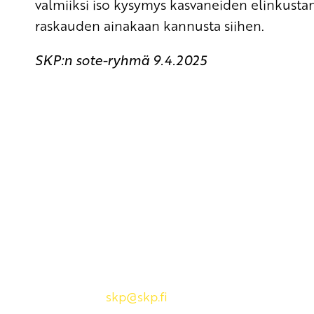
valmiiksi iso kysymys kasvaneiden elinkustan
raskauden ainakaan kannusta siihen.
SKP:n sote-ryhmä 9.4.2025
Yhteystiedot
SKP:n toimisto
Osoite: Viljatie 4 B 3. kerros, 00700 Helsinki
Puh: 045 7834 1346
Sähköposti:
skp
@skp.fi