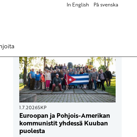
In English
På svenska
UUSIMMAT ARTIKKELIT
hjoita
1.7.2026
SKP
Euroopan ja Pohjois-Amerikan
kommunistit yhdessä Kuuban
puolesta