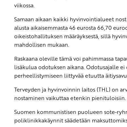
viikossa.
Samaan aikaan kaikki hyvinvointialueet nos
alusta aikaisemmasta 46 eurosta 66,70 euro
oikeistohallituksen määräyksestä, sillä hyv
mahdollisen mukaan.
Raskaana oleville tämä voi pahimmassa tapau
lisäkulua odotuksen aikana. Odotusajalle e
perheellistymiseen liittyvää etuutta äitiysavu
Terveyden ja hyvinvoinnin laitos (THL) on
ar
nostaminen vaikuttaa etenkin pienituloisiin.
Suomen kommunistisen puolueen sote-ryhmä
poliklinikkakäynnit säädetään maksuttomiksi.