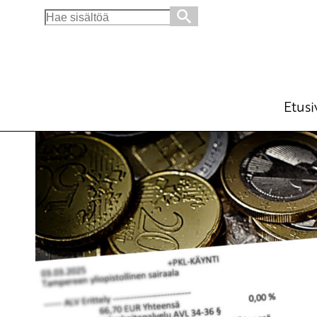
Search
for:
Kannanotto: Raskauden seurannan poliklin
Ajankohtaista
Avainsanat:
asiakasmaksut
,
rask
10.4.2025 - 14:44
SKP
Etusi