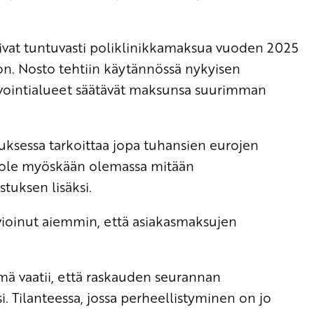
tivat tuntuvasti poliklinikkamaksua vuoden 2025
on. Nosto tehtiin käytännössä nykyisen
invointialueet säätävät maksunsa suurimman
ksessa tarkoittaa jopa tuhansien eurojen
i ole myöskään olemassa mitään
stuksen lisäksi.
vioinut aiemmin
, että asiakasmaksujen
 vaatii, että raskauden seurannan
 Tilanteessa, jossa perheellistyminen on jo