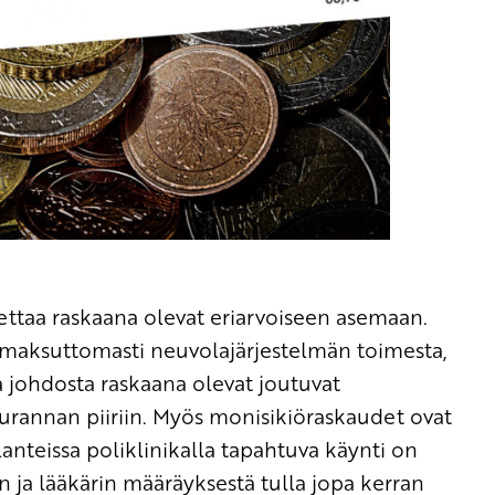
ttaa raskaana olevat eriarvoiseen asemaan.
 maksuttomasti neuvolajärjestelmän toimesta,
ka johdosta raskaana olevat joutuvat
urannan piiriin. Myös monisikiöraskaudet ovat
lanteissa poliklinikalla tapahtuva käynti on
n ja lääkärin määräyksestä tulla jopa kerran