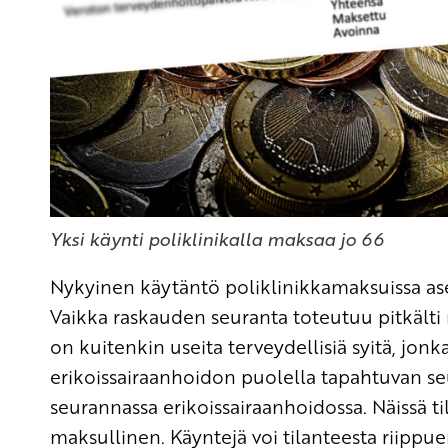
Yksi käynti poliklinikalla maksaa jo 66
Nykyinen käytäntö poliklinikkamaksuissa ase
Vaikka raskauden seuranta toteutuu pitkälti
on kuitenkin useita terveydellisiä syitä, jon
erikoissairaanhoidon puolella tapahtuvan se
seurannassa erikoissairaanhoidossa. Näissä ti
maksullinen. Käyntejä voi tilanteesta riippue