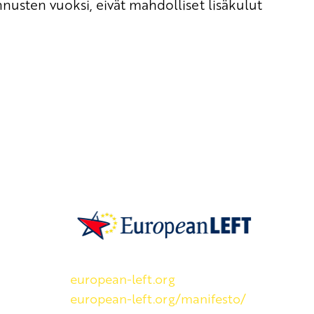
nusten vuoksi, eivät mahdolliset lisäkulut
SKP on Euroopan Vasemmistopuolueen j
european-left.org
european-left.org/manifesto/