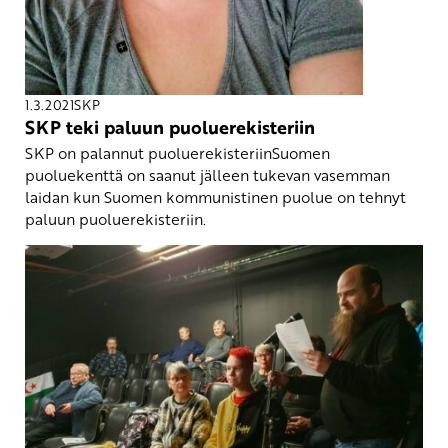
1.3.2021
SKP
SKP teki paluun puoluerekisteriin
SKP on palannut puoluerekisteriinSuomen
puoluekenttä on saanut jälleen tukevan vasemman
laidan kun Suomen kommunistinen puolue on tehnyt
paluun puoluerekisteriin.