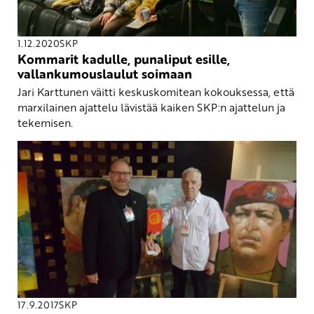
1.12.2020
SKP
Kommarit kadulle, punaliput esille,
vallankumouslaulut soimaan
Jari Karttunen väitti keskuskomitean kokouksessa, että
marxilainen ajattelu lävistää kaiken SKP:n ajattelun ja
tekemisen.
17.9.2017
SKP