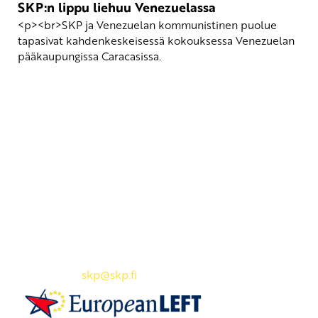
SKP:n lippu liehuu Venezuelassa
<p><br>SKP ja Venezuelan kommunistinen puolue
tapasivat kahdenkeskeisessä kokouksessa Venezuelan
pääkaupungissa Caracasissa.
Yhteystiedot
SKP:n toimisto
Osoite: Viljatie 4 B 3. kerros, 00700 Helsinki
Puh: 045 7834 1346
Sähköposti:
skp
@skp.fi