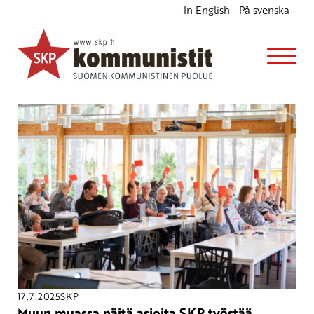
In English
På svenska
Avainsana
puolue
17.7.2025
SKP
Muun muassa näitä asioita SKP työstää