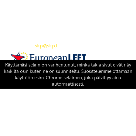
Yhteystiedot
SKP:n toimisto
Osoite: Viljatie 4 B 3. kerros, 00700 Helsinki
Puh: 045 7834 1346
Sähköposti:
skp
@skp.fi
SKP on Euroopan Vasemmistopuolueen jäsen.
european-left.org
european-left.org/manifesto/
Copyright 2026 © SKP
|
Tietosuojaseloste