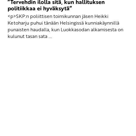
”Tervehdin ilolla sitä, kun hallituksen
politiikkaa ei hyväksytä”
<p>SKP:n poliittisen toimikunnan jäsen Heikki
Ketoharju puhui tänään Helsingissä kunniakäynnillä
punaisten haudalla, kun Luokkasodan alkamisesta on
kulunut tasan sata ...