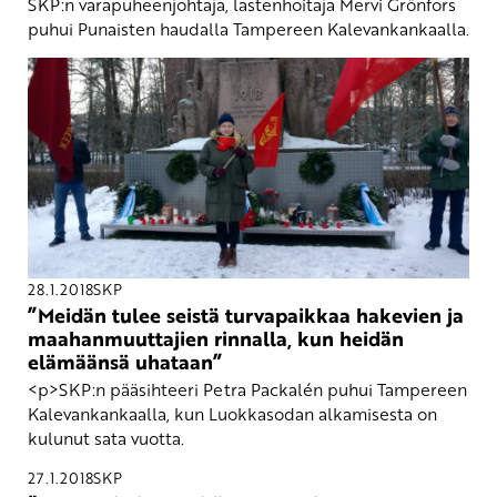
SKP:n varapuheenjohtaja, lastenhoitaja Mervi Grönfors
puhui Punaisten haudalla Tampereen Kalevankankaalla.
28.1.2018
SKP
”Meidän tulee seistä turvapaikkaa hakevien ja
maahanmuuttajien rinnalla, kun heidän
elämäänsä uhataan”
<p>SKP:n pääsihteeri Petra Packalén puhui Tampereen
Kalevankankaalla, kun Luokkasodan alkamisesta on
kulunut sata vuotta.
27.1.2018
SKP