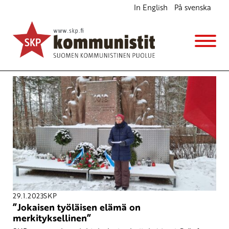
In English
På svenska
Avainsana
punaiset
29.1.2023
SKP
”Jokaisen työläisen elämä on
merkityksellinen”