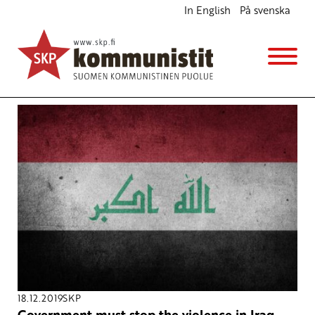
In English
På svenska
Avainsana
protest
18.12.2019
SKP
Government must stop the violence in Iraq