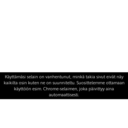
Yhteystiedot
SKP:n toimisto
Osoite: Viljatie 4 B 3. kerros, 00700 Helsinki
Puh: 045 7834 1346
Sähköposti:
skp
@skp.fi
SKP on Euroopan Vasemmistopuolueen jäsen.
european-left.org
european-left.org/manifesto/