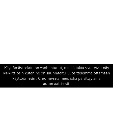
Yhteystiedot
SKP:n toimisto
Osoite: Viljatie 4 B 3. kerros, 00700 Helsinki
Puh: 045 7834 1346
Sähköposti:
skp
@skp.fi
SKP on Euroopan Vasemmistopuolueen jäsen.
european-left.org
european-left.org/manifesto/