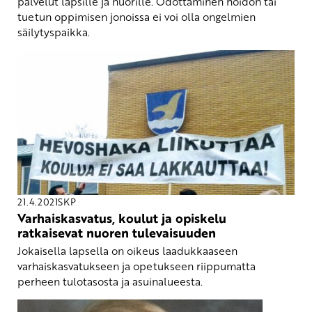
palvelut lapsille ja nuorille. Odottaminen hoidon tai
tuetun oppimisen jonoissa ei voi olla ongelmien
säilytyspaikka.
21.4.2021
SKP
Varhaiskasvatus, koulut ja opiskelu
ratkaisevat nuoren tulevaisuuden
Jokaisella lapsella on oikeus laadukkaaseen
varhaiskasvatukseen ja opetukseen riippumatta
perheen tulotasosta ja asuinalueesta.