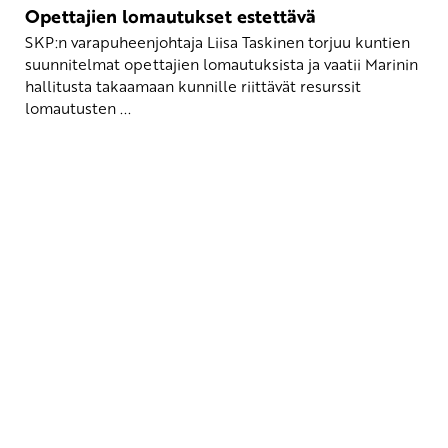
Opettajien lomautukset estettävä
SKP:n varapuheenjohtaja Liisa Taskinen torjuu kuntien
suunnitelmat opettajien lomautuksista ja vaatii Marinin
hallitusta takaamaan kunnille riittävät resurssit
lomautusten ...
Yhteystiedot
SKP:n toimisto