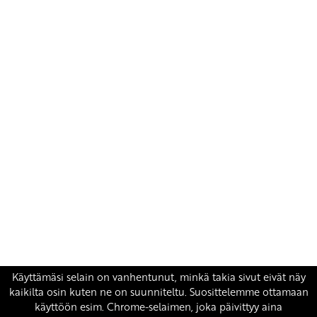
Yhteystiedot
SKP:n toimisto
Osoite: Viljatie 4 B 3. kerros, 00700 Helsinki
Puh: 045 7834 1346
Sähköposti:
skp
@skp.fi