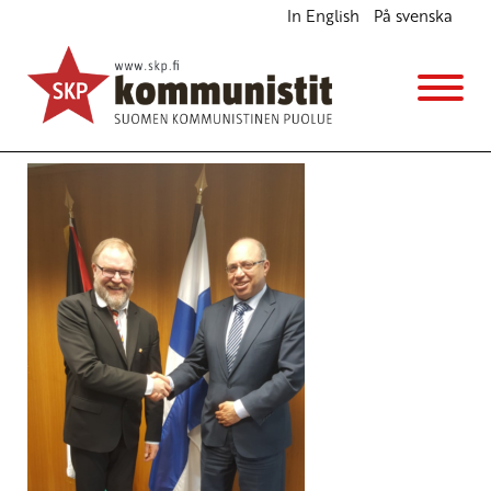
In English
På svenska
Avainsana
nälkälakko