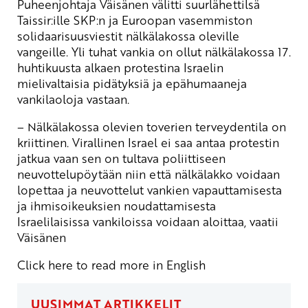
Puheenjohtaja Väisänen välitti suurlähettilsä
Taissir:ille SKP:n ja Euroopan vasemmiston
solidaarisuusviestit nälkälakossa oleville
vangeille. Yli tuhat vankia on ollut nälkälakossa 17.
huhtikuusta alkaen protestina Israelin
mielivaltaisia pidätyksiä ja epähumaaneja
vankilaoloja vastaan.
– Nälkälakossa olevien toverien terveydentila on
kriittinen. Virallinen Israel ei saa antaa protestin
jatkua vaan sen on tultava poliittiseen
neuvottelupöytään niin että nälkälakko voidaan
lopettaa ja neuvottelut vankien vapauttamisesta
ja ihmisoikeuksien noudattamisesta
Israelilaisissa vankiloissa voidaan aloittaa, vaatii
Väisänen
Click here to read more in English
UUSIMMAT ARTIKKELIT