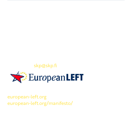
Yhteystiedot
SKP:n toimisto
Osoite: Viljatie 4 B 3. kerros, 00700 Helsinki
Puh: 045 7834 1346
Sähköposti:
skp
@skp.fi
SKP on Euroopan Vasemmistopuolueen jäsen.
european-left.org
european-left.org/manifesto/