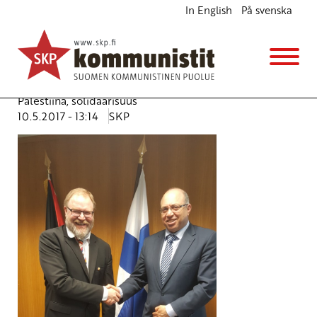
In English
På svenska
Israelin toimittava nyt – palestiinalaisten
nälkälakkolaisten terveydentila kriittinen
Ajankohtaista
Avainsanat:
Israel
,
Mr Taissir A.M. Al Adjouri
,
nälkälakko
,
Palestiina
,
solidaarisuus
10.5.2017 - 13:14
SKP