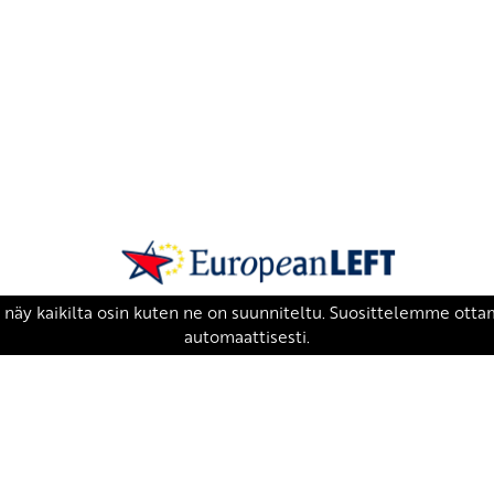
SKP on Euroopan Vasemmistopuolueen j
european-left.org
european-left.org/manifesto/
Copyright 2026 © SKP
|
Tietosuojaseloste