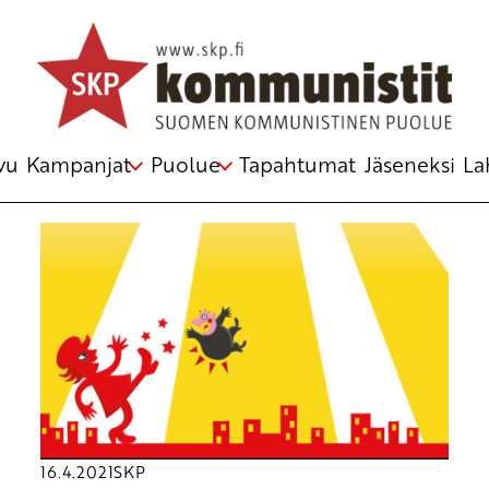
Avainsana
naiset
vu
Kampanjat
Puolue
Tapahtumat
Jäseneksi
La
16.4.2021
SKP