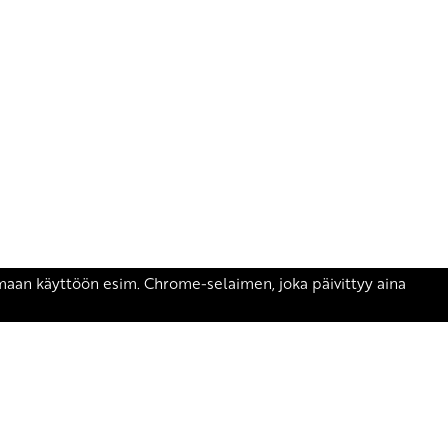
äsen.