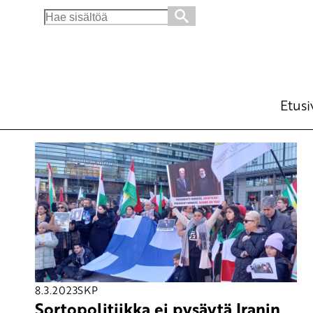
Search
for:
Etusi
8.3.2023
SKP
Sortopolitiikka ei pysäytä Iranin