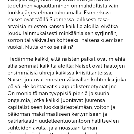
todellinen vapauttaminen on mahdollista vain
luokkajärjestelmän tuhoamalla. Esimerkiksi
naiset ovat täällä Suomessa laillisesti tasa-
arvoisia miesten kanssa kaikilla aloilla, eivätkä
joudu lainmukaisesti minkäänlaisen syrjinnän,
sorron tai väkivallan kohteeksi naisena olemisen
vuoksi. Mutta onko se näin?
Tiedämme kaikki, että naisten palkat ovat miehiä
alhaisemmat kaikilla aloilla; Naiset ovat häätöjen
ensimmäisiä uhreja kaikissa kriisitilanteissa;
Naiset joutuvat miesten väkivallan kohteeksi joka
päivä. He kohtaavat sukupuolistereotypiat jne…
On monia tämän tyyppisiä pieniä ja suuria
ongelmia, jotka kaikki juontavat juurensa
kapitalistiseen luokkajärjestelmään, voiton ja
pääoman maksimaaliseen kertymiseen ja
patriarkaatin uudelleentuotantoon hallitsevien
suhteiden avulla, ja ainoastaan tämän