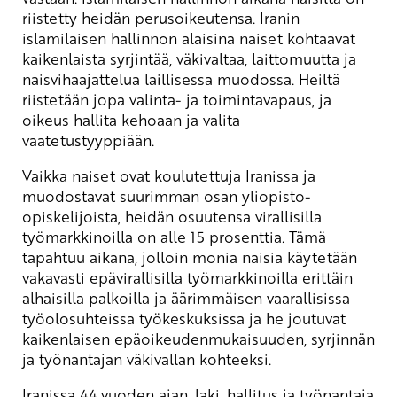
riistetty heidän perusoikeutensa. Iranin
islamilaisen hallinnon alaisina naiset kohtaavat
kaikenlaista syrjintää, väkivaltaa, laittomuutta ja
naisvihaajattelua laillisessa muodossa. Heiltä
riistetään jopa valinta- ja toimintavapaus, ja
oikeus hallita kehoaan ja valita
vaatetustyyppiään.
Vaikka naiset ovat koulutettuja Iranissa ja
muodostavat suurimman osan yliopisto-
opiskelijoista, heidän osuutensa virallisilla
työmarkkinoilla on alle 15 prosenttia. Tämä
tapahtuu aikana, jolloin monia naisia käytetään
vakavasti epävirallisilla työmarkkinoilla erittäin
alhaisilla palkoilla ja äärimmäisen vaarallisissa
työolosuhteissa työkeskuksissa ja he joutuvat
kaikenlaisen epäoikeudenmukaisuuden, syrjinnän
ja työnantajan väkivallan kohteeksi.
Iranissa 44 vuoden ajan, laki, hallitus ja työnantaja