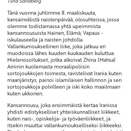
Tiina Sandberg
Tänä vuonna juhlimme 8. maaliskuuta,
kansainvälistä naistenpäivää, olosuhteissa, jossa
olemme todistamassa yhtä upeimmista
kansannousuista Nainen, Elämä, Vapaus -
iskulauseella ja naisten johdolla.
Vallankumouksellinen liike, joka jatkuu eri
muodoissa lähes kuuden kuukauden kuluttua.
Mielenosoitukset, jotka alkoivat Zhina (Mahsa)
Aminin kuolemasta moraalipoliisin
sortojoukkojen toimesta, ravistelivat Irania kuten
maanjäristys, painoi islamilaisen hallinnon ja sen
sortojoukkoja polvilleen ja iski koko maailmaan
kuten ukkonen.
Kansannousu, joka ensimmäistä kertaa Iranissa
yhdisti edistykselliset yhteiskunnalliset liikkeet,
kuten nais-, opiskelija- ja työväenliikkeet, ja
itsekin muuttui vallankumoukselliseksi liikkeeksi.