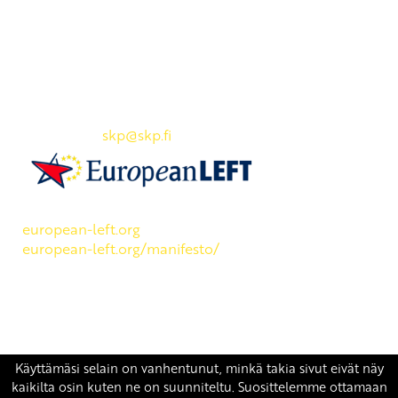
Yhteystiedot
SKP:n toimisto
Osoite: Viljatie 4 B 3. kerros, 00700 Helsinki
Puh: 045 7834 1346
Sähköposti:
skp
@skp.fi
SKP on Euroopan Vasemmistopuolueen jäsen.
european-left.org
european-left.org/manifesto/
Copyright 2026 © SKP
|
Tietosuojaseloste