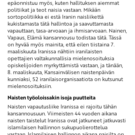
epäonnistuu myös, kuten hallituksen aiemmat
politiikat ja teot naisia vastaan. Mikään
sortopolitiikka ei estä Iranin naisliikettä
kukistamasta tätä hallintoa ja saavuttamasta
vapauttaan, tasa-arvoaan ja ihmisarvoaan. Nainen,
Vapaus, Elämä kansannousu todistaa tätä. Tässä
on hyvää myös mainita, että eilen tiistaina 7.
maaliskuuta Iranissa nähtiin iranilaisten
opettajien valtakunnallisia mielenosoituksia
opiskelijoiden myrkyttämistä vastaan, ja tänään,
8. maaliskuuta, Kansainvälisen naistenpäivän
kunniaksi, 52 iranilaisorganisaatiota on kutsunut
mielenosoituksiin.
Naisten työoloissakin isoja puutteita
Naisten vapautusliike Iranissa ei rajoitu tähän
kansannousuun. Viimeisten 44 vuoden aikana
naisten taistelut Iranissa ovat jatkuneet jatkuvasti
islamilaisen hallinnon sukupuolierottelua
vastaan. Islamilaisen hallinnon aikana naisilta on