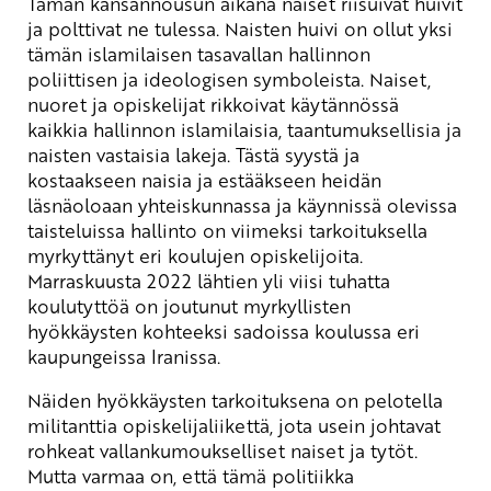
Tämän kansannousun aikana naiset riisuivat huivit
ja polttivat ne tulessa. Naisten huivi on ollut yksi
tämän islamilaisen tasavallan hallinnon
poliittisen ja ideologisen symboleista. Naiset,
nuoret ja opiskelijat rikkoivat käytännössä
kaikkia hallinnon islamilaisia, taantumuksellisia ja
naisten vastaisia lakeja. Tästä syystä ja
kostaakseen naisia ja estääkseen heidän
läsnäoloaan yhteiskunnassa ja käynnissä olevissa
taisteluissa hallinto on viimeksi tarkoituksella
myrkyttänyt eri koulujen opiskelijoita.
Marraskuusta 2022 lähtien yli viisi tuhatta
koulutyttöä on joutunut myrkyllisten
hyökkäysten kohteeksi sadoissa koulussa eri
kaupungeissa Iranissa.
Näiden hyökkäysten tarkoituksena on pelotella
militanttia opiskelijaliikettä, jota usein johtavat
rohkeat vallankumoukselliset naiset ja tytöt.
Mutta varmaa on, että tämä politiikka