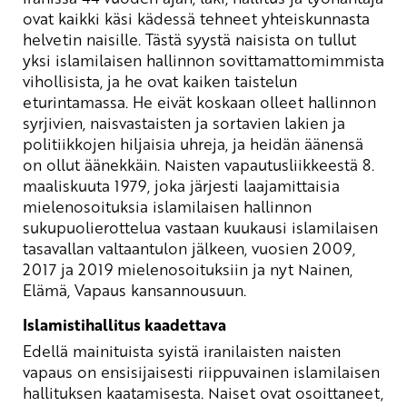
ovat kaikki käsi kädessä tehneet yhteiskunnasta
helvetin naisille. Tästä syystä naisista on tullut
yksi islamilaisen hallinnon sovittamattomimmista
vihollisista, ja he ovat kaiken taistelun
eturintamassa. He eivät koskaan olleet hallinnon
syrjivien, naisvastaisten ja sortavien lakien ja
politiikkojen hiljaisia uhreja, ja heidän äänensä
on ollut äänekkäin. Naisten vapautusliikkeestä 8.
maaliskuuta 1979, joka järjesti laajamittaisia
mielenosoituksia islamilaisen hallinnon
sukupuolierottelua vastaan kuukausi islamilaisen
tasavallan valtaantulon jälkeen, vuosien 2009,
2017 ja 2019 mielenosoituksiin ja nyt Nainen,
Elämä, Vapaus kansannousuun.
Islamistihallitus kaadettava
Edellä mainituista syistä iranilaisten naisten
vapaus on ensisijaisesti riippuvainen islamilaisen
hallituksen kaatamisesta. Naiset ovat osoittaneet,