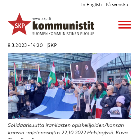
In English
På svenska
Sortopolitiikka ei pysäytä Iranin naisten liikettä
Ajankohtaista
Avainsanat:
ay-liike
,
Iran
,
kapitalismi
,
naiset
,
naistenpäivä
,
rauha
,
Ukraina
,
vallankumous
,
Venäjä
8.3.2023 - 14:20
SKP
Solidaarisuutta iranilasten opiskelijoiden/kansan
kanssa -mielenosoitus 22.10.2022 Helsingissä. Kuva