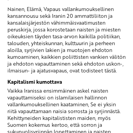
Nainen, Elämä, Vapaus vallankumouksellinen
kansannousu sekä Iranin 20 ammattiliiton ja
kansalaisjärjestön vähimmäisvaatimusten
peruskirja, jossa korostetaan naisten ja miesten
oikeuksien täyden tasa-arvon kaikilla politiikan,
talouden, yhteiskunnan, kulttuurin ja perheen
aloilla, syrjivien lakien ja muotojen ehdoton
kumoaminen, kaikkien poliittisten vankien välitön
ja ehdoton vapauttaminen sekä ehdoton uskon-,
ilmaisun- ja ajatusvapaus, ovat todisteet tästä.
Kapitalismi kumottava
Vaikka Iranissa ensimmäinen askel naisten
vapauttamiseksi on islamilaisen hallinnon
vallankumouksellinen kaataminen, Se ei yksin
riitä vapauttamaan naisia sorrosta ja syrjinnästä.
Kehittyneiden kapitalististen maiden, myös
Suomen kokemus kertoo, että sorron ja
sukupuolisyrjinnän lopettaminen ja naisten