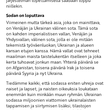
järjestelmän lopettamisella saadaan loppu
niillekin.
Sodan on loputtava
Viimeinen mutta tärkeä asia, joka on mainittava,
on Venäjän ja Ukrainan välinen sota. Tämä sota
on kahden imperialistisen vallan, Venäjän ja
Yhdysvallan, välinen sota, jolla ei ole mitään
tekemistä työväenluokan, Ukrainan ja alueen
kansan etujen kanssa. Nämä vallat ovat tehneet
maailman maista taistelukentän itselleen ja joka
kerta tuhoavat jonkun maan. Yhtenä päivänä se
on Afganistan, toisena päivänä Irak ja toisena
päivänä Syyria ja nyt Ukraina.
Tiedämme kaikki, että sodassa eniten uhreja ovat
naiset ja lapset, ja naisten oikeuksia loukataan
enemmän kuin minkään muun ryhmän. Ukrainan
sodassa miljoonien viattomien ukrainalaisten
tappamisen ja siirtymisen lisäksi, tilastojen