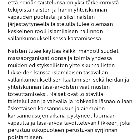
että heidän taistelunsa on yksi tärkeimmistä
tekijöistä naisten ja Iranin yhteiskunnan
vapauden puolesta, ja siksi naisten
järjestäytyneellä taistelulla tulee olemaan
keskeinen rooli islamilaisen hallinnon
vallankumouksellisessa kaatamisessa.
Naisten tulee käyttää kaikki mahdollisuudet
massaorganisaatioonsa ja toimia yhdessä
muiden edistyksellisten yhteiskunnallisten
liikkeiden kanssa islamilaisen tasavallan
vallankumouksellisen kaatamisen sekä heidän ja
yhteiskunnan tasa-arvoisten vaatimusten
toteuttamiseksi. Naiset ovat loistavilla
taisteluillaan ja vahvalla ja rohkealla läsnäolollaan
äskettäisen kansannousun ja aiempien
kansannousujen aikana pystyneet luomaan
vapautta ja tasa-arvoa tavoittelevan liikkeen, joka
perustuu sukupuoleen perustuvan syrjinnän
poistamiseen.