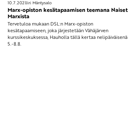
10.7.2021
Jiri Mäntysalo
Marx-opiston kesätapaamisen teemana Naiset
Marxista
Tervetuloa mukaan DSL:n Marx-opiston
kesätapaamiseen, joka järjestetään Vähäjärven
kurssikeskuksessa, Hauholla tällä kertaa nelipäiväisenä
5.-8.8.