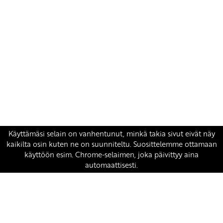
Yhteystiedot
SKP:n toimisto
Osoite: Viljatie 4 B 3. kerros, 00700 Helsinki
Puh: 045 7834 1346
Sähköposti:
skp
@skp.fi
SKP on Euroopan Vasemmistopuolueen jäsen.
european-left.org
european-left.org/manifesto/