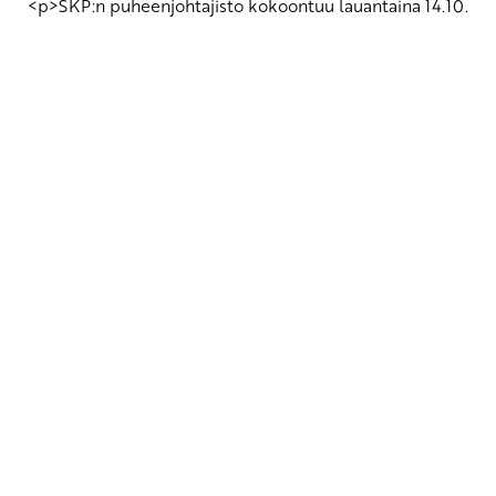
<p>SKP:n puheenjohtajisto kokoontuu lauantaina 14.10.
Yhteystiedot
SKP:n toimisto