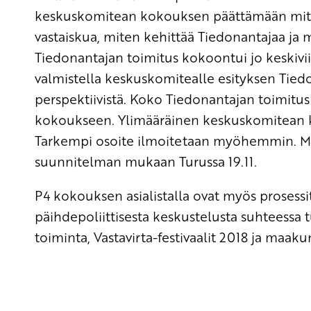
keskuskomitean kokouksen päättämään mit
vastaiskua, miten kehittää Tiedonantajaa ja 
Tiedonantajan toimitus kokoontui jo keskiviikk
valmistella keskuskomitealle esityksen Tie
perspektiivistä. Koko Tiedonantajan toimitu
kokoukseen. Ylimääräinen keskuskomitean ko
Tarkempi osoite ilmoitetaan myöhemmin. M
suunnitelman mukaan Turussa 19.11.
P4 kokouksen asialistalla ovat myös prosessit 
päihdepoliittisesta keskustelusta suhteessa 
toiminta, Vastavirta-festivaalit 2018 ja maakun