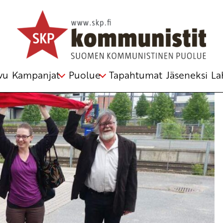
ässä 14.10.
iatyö
,
p4
,
Tiedonantaja
vu
Kampanjat
Puolue
Tapahtumat
Jäseneksi
La