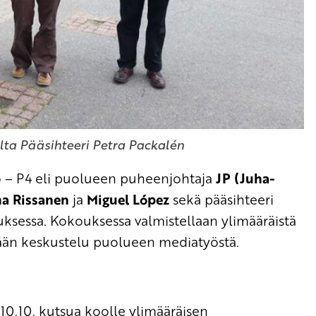
lta Pääsihteeri Petra Packalén
 – P4 eli puolueen puheenjohtaja
JP (Juha-
a Rissanen
ja
Miguel López
sekä pääsihteeri
ksessa. Kokouksessa valmistellaan ylimääräistä
ään keskustelu puolueen mediatyöstä.
10.10. kutsua koolle ylimääräisen