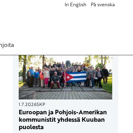
In English
På svenska
UUSIMMAT ARTIKKELIT
hjoita
1.7.2026
SKP
Euroopan ja Pohjois-Amerikan
kommunistit yhdessä Kuuban
puolesta