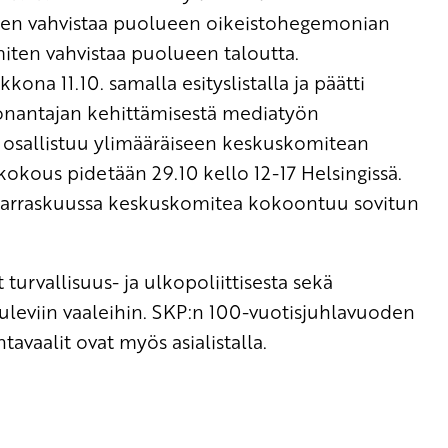
en vahvistaa puolueen oikeistohegemonian
miten vahvistaa puolueen taloutta.
ona 11.10. samalla esityslistalla ja päätti
donantajan kehittämisestä mediatyön
s osallistuu ylimääräiseen keskuskomitean
kous pidetään 29.10 kello 12-17 Helsingissä.
arraskuussa keskuskomitea kokoontuu sovitun
turvallisuus- ja ulkopoliittisesta sekä
tuleviin vaaleihin. SKP:n 100-vuotisjuhlavuoden
tavaalit ovat myös asialistalla.