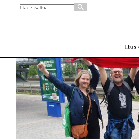
Search
for:
SKP:n puheenjohtajisto – P4 koolla Jyväskyl
Ajankohtaista
Avainsanat:
keskuskomitea
,
med
13.10.2017 - 12:10
SKP
Etusi