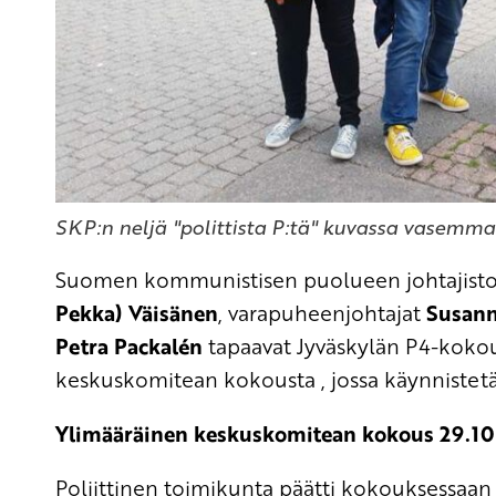
SKP:n neljä "polittista P:tä" kuvassa vasemma
Suomen kommunistisen puolueen johtajisto
Pekka) Väisänen
, varapuheenjohtajat
Susann
Petra Packalén
tapaavat Jyväskylän P4-kokou
keskuskomitean kokousta , jossa käynnistet
Ylimääräinen keskuskomitean kokous 29.10
Poliittinen toimikunta päätti kokouksessaan 