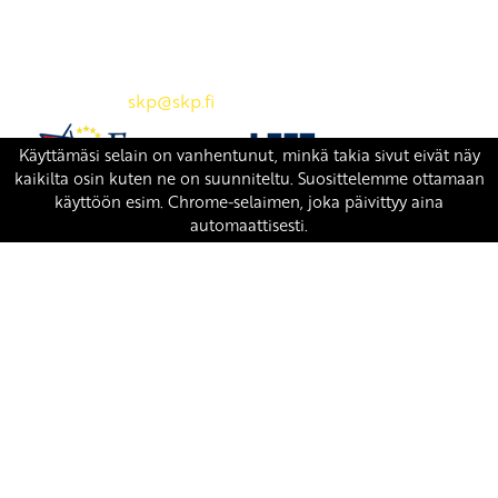
SKP:n toimisto
Osoite: Viljatie 4 B 3. kerros, 00700 Helsinki
Puh: 045 7834 1346
Sähköposti:
skp
@skp.fi
SKP on Euroopan Vasemmistopuolueen jäsen.
european-left.org
european-left.org/manifesto/
Copyright 2026 © SKP
|
Tietosuojaseloste