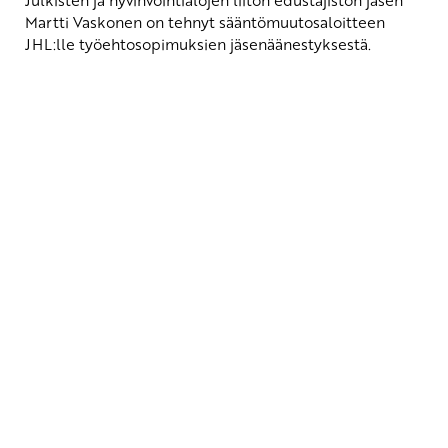
Julkisten ja hyvinvointialojen liiton edustajiston jäsen
Martti Vaskonen on tehnyt sääntömuutosaloitteen
JHL:lle työehtosopimuksien jäsenäänestyksestä.
Yhteystiedot