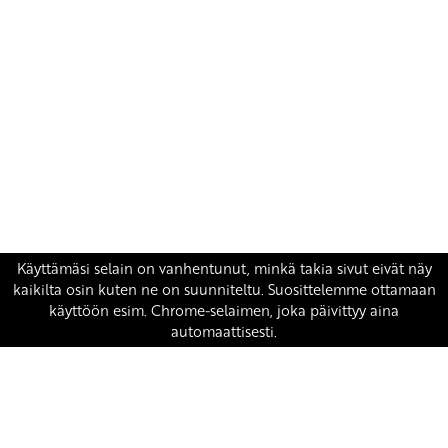
Yhteystiedot
SKP:n toimisto
Osoite: Viljatie 4 B 3. kerros, 00700 Helsinki
Puh: 045 7834 1346
Sähköposti:
skp
@skp.fi
SKP on Euroopan Vasemmistopuolueen jäsen.
european-left.org
european-left.org/manifesto/