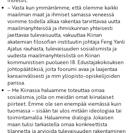
intressit.
– Vasta kun ymmärrämme, että olemme kaikki
maailman maat ja ihmiset samassa veneessä
voimme todella alkaa rakentaa tarvittavaa uutta
maailmanyhteisöä ja ihmiskunnan yhteisesti
jaettavaa tulevaisuutta, vakuuttaa Kiinan
akatemian filosofian instituutin johtaja Feng
Yanli
Ajatus rauhasta,
tulevaisuuden sosialismista ja
uudesta maailmanyhteisöstä on Kiinan
kommunistisen puolueen 18. Edustajakokouksen
johtopäätö
ksiä, joita foorumi avaa ja laajentaa
kansainvälisesti ja mm yliopisto-opiskelijoiden
parissa.
– Me Kiinassa haluamme toteuttaa omaa
sosialismia, jolla on meidän omat kiinalaiset
piirteet
. Emme ole sen enempää viemässä kuin
tuomassa – sisään tai ulos mitään ideologiaa tai
toimintamallia.
Haluamme dialogia.
Jokaisen
maan tulisi tarkastella omaa konkreettista
tilannetta ja arvioida tulevaisuuden rakentaminen