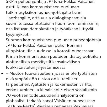
SKP:n puheenjohtaja JP (Juha-Pekka) Väisänen
esitti
Kiinan kommunistisen puolueen
tutkimusyksikön puheenjohtajalle
Luan
Jianzhangille
, että uusia dialogitapaamisia
suunnitellessa otettaisiin huomioon feminismin,
osallistuvan demokratian ja työaikaan liittyvät
kysymykset.
Suomen kommunistisen puolueen puheenjohtaja
JP (Juha-Pekka) Väisänen puhui
Renmin
yliopiston tilaisuudessa ja korosti puheessaan
Kiinan kommunistisen puolueen dialogipolitiikan
aloitteellista
merkitystä kansainvälisen
luokkataistelun järjestämisessä.
– Muutos tulevaisuuteen
,
jossa ei ole työ
l
äisten
eikä ympäristön riistoa on kiireellisen
tarpeellinen. Ajatusten ja kokemusten vaihto,
verkostuminen
ja kiinalaispiirteisen sosialismin
70 vuotisen todellisuuden analysointi on
globaalisti tärkeää, sanoi Väisänen
puheessaan
JP (Juha-Pekka)
Väisäsen puheessa Pekingissä