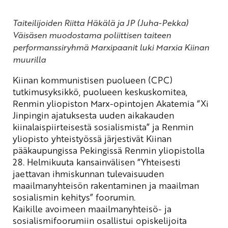
Taiteilijoiden Riitta Häkälä ja JP (Juha-Pekka)
Väisäsen muodostama poliittisen taiteen
performanssiryhmä Marxipaanit luki Marxia Kiinan
muurilla
Kiinan kommunistisen puolueen (CPC)
tutkimusyksikkö, puolueen keskuskomitea,
Renmin
yliopiston Marx-opintojen Akatemia “
Xi
Jinping
in ajatuksesta uuden aikakauden
kiinalaispiirteisestä sosialismista” ja
Renmin
yliopisto yhteistyössä järjestivät Kiinan
pääkaupungissa Pekingissä
Renmin
yliopistolla
28. Helmikuuta kansainvälisen “Yhteisesti
jaettavan ihmiskunnan tulevaisuuden
maailmanyhteisön rakentaminen ja maailman
sosialismin kehitys” foorumin.
Kaikille avoimeen
maailmanyhteisö- ja
sosialismi
foorumiin osallistui opiskelijoita