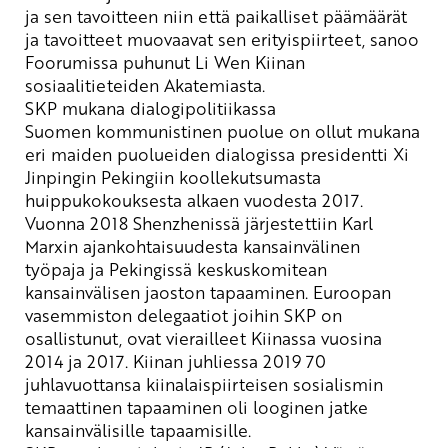
ja sen tavoitteen niin että paikalliset päämäärät
ja tavoitteet muovaavat sen erityispiirteet, sanoo
Foorumissa puhunut
Li Wen
Kiinan
sosiaalitieteiden Akatemiasta.
SKP mukana dialogipolitiikassa
Suomen kommunistinen puolue on ollut mukana
eri maiden puolueiden dialogissa presidentti Xi
Jinpingin Pekingiin koollekutsumasta
huippukokouksesta
alkaen
vuodesta 2017.
Vuonna 2018 Shenzhenissä järjestettiin Karl
Marxin ajankohtaisuudesta kansainvälinen
työpaja ja Pekingissä keskuskomitean
kansainvälisen jaoston tapaaminen. Euroopan
vasemmiston delegaatiot joihin SKP on
osallistunut, ovat vierailleet Kiinassa vuosina
2014 ja 2017. Kiinan juhliessa 2019 70
juhlavuottansa kiinalaispiirteisen sosialismin
temaattinen tapaaminen oli looginen jatke
kansainvälisille tapaamisille.