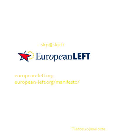
Yhteystiedot
SKP:n toimisto
Osoite: Viljatie 4 B 3. kerros, 00700 Helsinki
Puh: 045 7834 1346
Sähköposti:
skp
@skp.fi
SKP on Euroopan Vasemmistopuolueen jäsen.
european-left.org
european-left.org/manifesto/
Copyright 2026 © SKP
|
Tietosuojaseloste