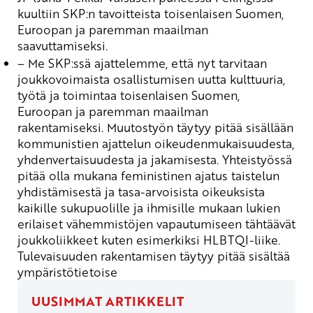
kuultiin SKP:n tavoitteista toisenlaisen Suomen,
Euroopan ja paremman maailman
saavuttamiseksi.
– Me SKP:ssä ajattelemme, että nyt tarvitaan
joukkovoimaista osallistumisen uutta kulttuuria,
työtä ja toimintaa toisenlaisen Suomen,
Euroopan ja paremman maailman
rakentamiseksi. Muutostyön täytyy pitää sisällään
kommunistien ajattelun oikeudenmukaisuudesta,
yhdenvertaisuudesta ja jakamisesta. Yhteistyössä
pitää olla mukana feminist
inen
aja
tus
taistelun
yhdistämisestä ja tasa-arvoisista oikeuksista
kaikille sukupuolille
ja
ihmisille
mukaan lukien
erilaiset vähemmistöjen vapautumiseen tähtäävät
joukkoliikkeet kuten esimerkiksi HLBTQI-liike.
Tulevaisuuden rakentamisen
täytyy pitää
sisältää
ympäristötietoise
UUSIMMAT ARTIKKELIT