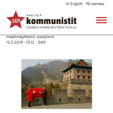
In English
På svenska
Kiinan ristiriitainen Sampo
Ajankohtaista
Avainsanat:
dialogipolitiikka
,
Feng Yanli
,
Jin Nuo
,
JP
(Juha-Pekka) Väisänen
,
Kiina
,
Luan Jianzhan
,
maailmayhteisö
,
sosialismi
12.3.2019 - 13:12
SKP