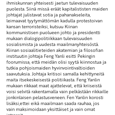
ihmiskunnan yhteisesti jaetun tulevaisuuden
puolesta. Siinä missä eräät
kapitalististen
maiden
johtajat julistavat sotia ja pahanakseleita,
leimaavat tyytymättömän kadulla protestoivan
kansan terroristeiksi
,
kutsuu Kiinan
kommunistisen puolueen johto ja presidentti
mukaan dialogipolitiikkaan tulevaisuuden
sosialismista ja uudesta maailmanyhteisöstä.
Kiinan sosiaalitieteiden akatemian ja filosofian
instituutin johtaja
Feng
Yanli
esitti
Pekingin
foorumissa, että meidän olisi syytä kiinnostua ja
tutkia pohjoismaiden hyvinvointivaltioiden
saavutuksia. Johtaja
kritisoi samalla kehittyneitä
maita itsekeskeisestä politiikasta. Feng
Yanlin
mukaan rikkaat maat ajattelevat, että kriiseistä
voisi selvitä rakentamalla vain pelkästään rikkaille
jonkinlaisen pelastusveneen
.
Fen
Yanlin
korosti
lisäksi,ettei
eikä maailmaan saada rauhaa, jos
vain maksimoidaan yksittäiset ja vain omat