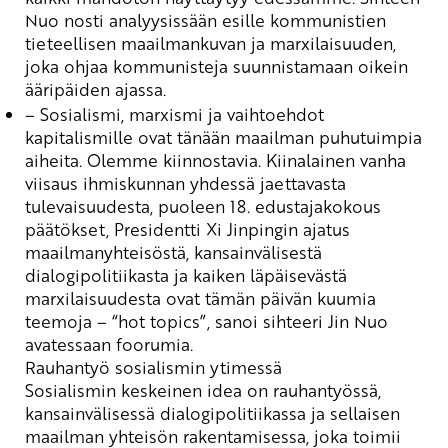
Nuo nosti
analyysissään
esille kommunistien
tieteellisen maailmankuvan ja marxilaisuuden,
joka ohjaa kommunisteja suunnistamaan oikein
ääripäiden ajassa.
– Sosialismi, marxismi ja vaihtoehdot
kapitalismille ovat tänään maailman puhutuimpia
aiheita. Olemme kiinnostavia. Kiinalainen vanha
viisaus ihmiskunnan yhdessä jaettavasta
tulevaisuudesta, puoleen 18. edustajakokous
päätökset, Presidentti Xi Jinpingin ajatus
maailmanyhteisöstä, kansainvälisestä
dialogipolitiikasta ja kaiken läpäisevästä
marxilaisuudesta ovat tämän päivän kuumia
teemoja – “
hot
topics
”, sanoi sihteeri Jin Nuo
avatessaan foorumia.
Rauhantyö
sosialismin ytimessä
Sosialismin keskeinen idea on rauhantyössä,
kansainvälisessä dialogipolitiikassa ja sellaisen
maailman yhteisön rakentamisessa, joka toimii