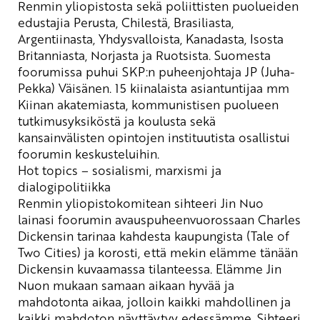
Renmin
yliopistosta sekä poliittisten puolueiden
edustajia Perusta, Chilestä, Brasiliasta,
Argentiinasta, Yhdysvalloista, Kanadasta, Isosta
Britanniasta, Norjasta ja Ruotsista. Suomesta
foorumissa puhui SKP:n puheenjohtaja
JP (Juha-
Pekka) Väisänen
. 15 kiinalaista asiantuntijaa mm
Kiinan akatemiasta, kommunistisen puolueen
tutkimusyksiköstä ja koulusta sekä
kansainvälisten opintojen instituutista osallistui
foorumin keskusteluihin.
Hot
topics
– sosialismi, marxismi ja
dialogipolitiikka
Renmin
yliopistokomitean sihteeri
Jin Nuo
lainasi foorumin avauspuheenvuorossaan
Charles
Dickensin
tarinaa kahdesta kaupungista (
Tale
of
Two
Cities
)
ja korosti,
että
mekin
elämme tänään
Dickensin kuvaamassa tilanteessa. Elämme
Jin
Nuon
mukaan
samaan aikaan hyvää ja
mahdotonta aikaa, jolloin kaikki mahdollinen ja
kaikki mahdoton näyttäytyy edessämme. Sihteeri