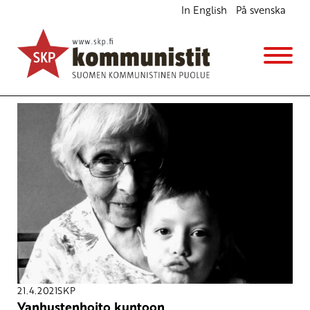
In English
På svenska
Avainsana
laitoshoito
21.4.2021
SKP
Vanhustenhoito kuntoon