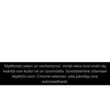
Yhteystiedot
SKP:n toimisto
Osoite: Viljatie 4 B 3. kerros, 00700 Helsinki
Puh: 045 7834 1346
Sähköposti:
skp
@skp.fi
SKP on Euroopan Vasemmistopuolueen jäsen.
european-left.org
european-left.org/manifesto/