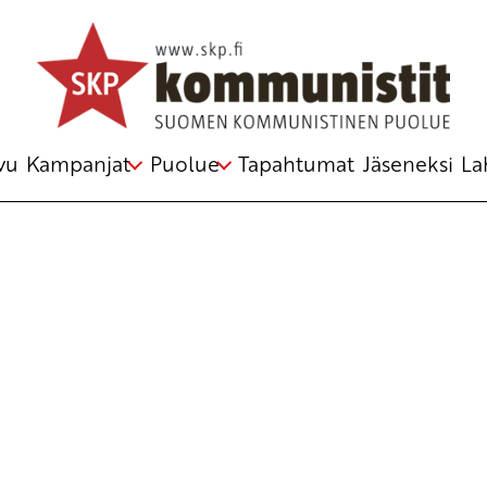
Avainsana
kybersota
vu
Kampanjat
Puolue
Tapahtumat
Jäseneksi
La