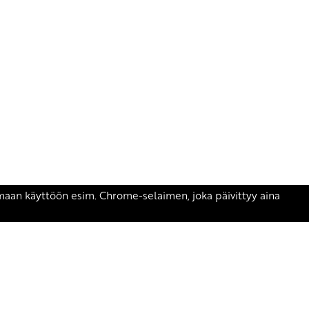
äsen.