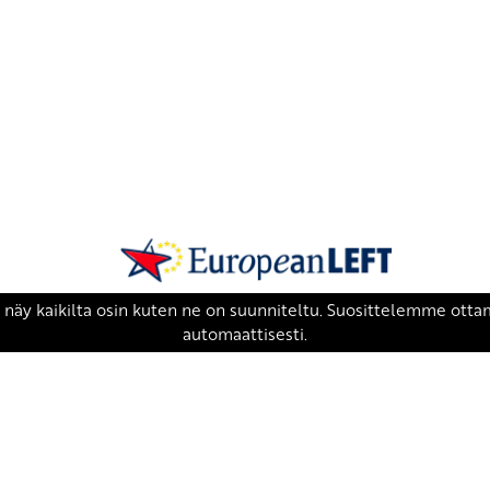
SKP on Euroopan Vasemmistopuolueen j
european-left.org
european-left.org/manifesto/
Copyright 2026 © SKP
|
Tietosuojaseloste