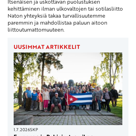
Itsenäisen ja uskottavan puolustuksen
kehittäminen ilman ulkovaltojen tai sotilasliitto
Naton yhteyksiä takaa turvallisuutemme
paremmin ja mahdollistaa paluun aitoon
liittoutumattomuuteen.
UUSIMMAT ARTIKKELIT
1.7.2026
SKP