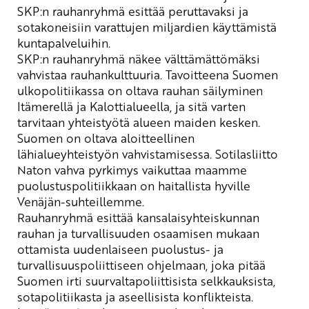
SKP:n rauhanryhmä esittää peruttavaksi ja
sotakoneisiin varattujen miljardien käyttämistä
kuntapalveluihin.
SKP:n rauhanryhmä näkee välttämättömäksi
vahvistaa rauhankulttuuria
.
Tavoitteena
Suomen
ulkopolitiikassa
on oltava rauhan säilyminen
Itämerellä ja Kalottialueella, ja sitä varten
tarvitaan yhteistyötä alueen maiden kesken.
Suomen on oltava aloitteellinen
lähialueyhteistyön vahvistamisessa. Sotilasliitto
Naton vahva pyrkimys vaikuttaa maamme
puolustuspolitiikkaan on haitallista hyville
Venäjän-suhteillemme.
Rauhanryhmä esittää kansalaisyhteiskunnan
rauhan ja turvallisuuden osaamisen mukaan
ottamista uudenlaiseen puolustus- ja
turvallisuuspoliittiseen ohjelmaan, joka pitää
Suomen irti suurvaltapoliittisista selkkauksista,
sotapolitiikasta ja aseellisista konflikteista.