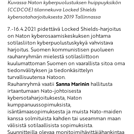
Kuvassa Naton kyberpuolustuksen huippuyksikön
(CCDCOE) tilannekuva Locked Shields
kybersotaharjoituksesta 2019 Tallinnassa
7.-16.4.2021 pidettävä Locked Shields
-harjoitus
on Naton kyberosaamiskeskuksen johtama
sotilasliiton kyberpuolustuskykyä vahvistava
harjoitus. Suomen kommunistisen puolueen
rauhanryhmän mielestä sotilasliittoon
kuulumattoman Suomen on vaarallista sitoa oma
tiedonvälityksen ja tiedonkäsittelyn
turvallisuutensa Natoon.
R
auhanryhmä vaatii
Sanna
Marinin
hallitusta
irtaantumaan Nato-johtoisesta
kybersotaharjoituksesta, Naton
kumppanuussopimuksista,
isäntämaasopimuksesta ja muista Nato-maiden
kanssa solmituista kahden tai useamman maan
välisistä sotilaallisista sopimuksista.
Suunnitteilla olevaa monitoimihävittäjähankintaa