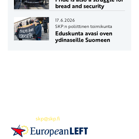
bread and security
17.6.2026
SKP:n poliittinen toimikunta
Eduskunta avasi oven
ydinaseille Suomeen
Yhteystiedot
SKP:n toimisto
Osoite: Viljatie 4 B 3. kerros, 00700 Helsinki
Puh: 045 7834 1346
Sähköposti:
skp
@skp.fi