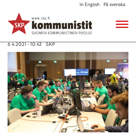
In English
På svenska
Irti Locked Shields-sotaharjoituksesta
Ajankohtaista
Avainsanat:
kybersota
,
Locked Shields
,
nato
,
sotaharjoitus
6.4.2021 - 10:43
SKP