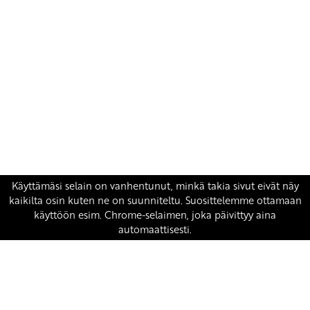
Yhteystiedot
SKP:n toimisto
Osoite: Viljatie 4 B 3. kerros, 00700 Helsinki
Puh: 045 7834 1346
Sähköposti:
skp
@skp.fi
SKP on Euroopan Vasemmistopuolueen jäsen.
european-left.org
european-left.org/manifesto/