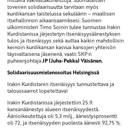
toverien solidaarisuutta tarvitaan myös
kurdikansan taistelussa sekuläärin – maallisen
itsehallinnon aikaansaamiksesi. Suomen
ulkoministeri Timo Soinin tulee tunnustaa Irakin
Kurdistanissa järjestetyn itsenäisyysäänestyksen
tulos ja itsenäisyys sekä auttaa kaikin mahdollisin
keinoin kurdikansan kasvua kansojen yhteisön
täysvaltaisena jäsenenä, vaatii SKP:n
puheenjohtaja
JP (Juha-Pekka) Väisänen.
Solidaarisuusmielenosoitus Helsingissä
Irakin Kurdistanin itsenäisyys tunnustettava ja
taloussaarrot lopetettava!
Irakin Kurdistanissa järjestettiin 25.9.
kansanäänestys alueen itsenäisyydestä.
Äänioikeutettuja oli 5,3 milj., äänestysprosentti
oli 72, ja itsenäisyyden puolesta äänesti 92,75 %.