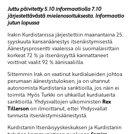
Juttu päivitetty 5.10 informaatiolla 7.10
järjestettävästä mielenosoituksesta. Informaatio
jutun lopussa
Irakin Kurdistanissa järjestettiin maanantaina 25.
syyskuuta kansanäänestys itsenäistymisestä.
Äänestysprosentti vaaleissa oli suomalaisittain
korkeat 72 % ja itsenäisyyttä kannattaneet
voittivat vaalit 92 % äänisaaliilla.
Sittemmin Irak on vaatinut kurdialueiden johtoa
perumaan äänestystuloksen, ja on uhannut
autonomista Kurdistania sanktioilla, jos näin ei
toimita. Myös Turkki on uhkaillut kurdialueita
sanktioilla. Yhdysvaltojen ulkoministeri
Rex
Tillerson
on ilmoittanut, ettei Yhdysvallat
tunnusta itsenäistymisäänestystä.
Kurdistanin Itsenäisyyskeskuksen ja Kurdistanin
työväen kommunistisen puolueen