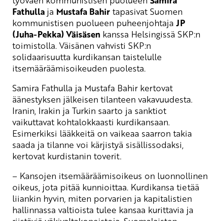
Samira
Fathulla
ja
Mustafa Bahir
tapasivat Suomen
kommunistisen puolueen puheenjohtaja
JP
(Juha-Pekka) Väisäsen
kanssa Helsingissä SKP:n
toimistolla. Väisänen vahvisti SKP:n
solidaarisuutta kurdikansan taistelulle
itsemääräämisoikeuden puolesta.
Samira Fathulla ja Mustafa Bahir kertovat
äänestyksen jälkeisen tilanteen vakavuudesta.
Iranin, Irakin ja Turkin saarto ja sanktiot
vaikuttavat kohtalokkaasti kurdikansaan.
Esimerkiksi lääkkeitä on vaikeaa saarron takia
saada ja tilanne voi kärjistyä sisällissodaksi,
kertovat kurdistanin toverit.
– Kansojen itsemääräämisoikeus on luonnollinen
oikeus, jota pitää kunnioittaa. Kurdikansa tietää
liiankin hyvin, miten porvarien ja kapitalistien
hallinnassa valtioista tulee kansaa kurittavia ja
riistäviä väkivaltakoneistoja. Suomalaisten