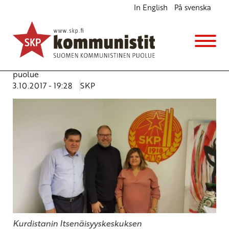
In English
På svenska
Kurdikansalla oikeus itsenäisyyteen
Ajankohtaista
Avainsanat:
itsenäisyys
,
Kurdistan
,
Kurdistanin
itsenäisyyskeskus
,
Kurdistanin työväen kommunistinen
puolue
3.10.2017 - 19:28
SKP
Kurdistanin Itsenäisyyskeskuksen