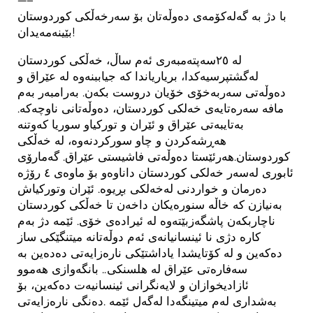
با دژ بە گەلەکۆمەی دەوڵەتان بۆ سەرخەڵکی کوردوستان
بێینەمەیدان!
لە ٢٥سەپتەمبەری ئەم ساڵ، خەڵکی کوردستان
لەگشتپرسیەکدا، بریاریاندا کە جیاببنەوە لە عێراق و
دەوڵەتی سەربەخۆی خۆیان دروست بکەن. بەرامبەر بەم
مافە سەرەتایەی خەلکی کوردستان، دەوڵەتانی ناوچەکە.
بەتایبەتی عێراق و ئێران و تورکیاو سوریا کەوتنە
هەڕشەکردن و چاو سورکردنەوە، لە خەڵکی
کوردوستان.هەرئێستا دەوڵەتی فاشیستی عێراق. گەمارۆی
ئابوری لەسەر خەلکی کوردستان داناوەو بۆ ماوەی ٤ رۆژە
دەرمان و خواردنی لەخەلکی بڕیوە. ئێران وتورکیاش
بەنیازن کە خاڵە سنورەیکان داخەن تا خەڵکی کوردستان
ناچاربکەن پاشگەزبێتەوە لە ئیرادەی خۆی. ئێمە دژ بەم
کارە دژی نا ئینسانیانەی ئەم دوڵەتانە میتنگێکی ساز
دەکەین و لە کۆتایشدا یاداشتێکی نارەزایەتی دەدەین بە
سەفارەتی عێراق لە هلسنکی.. بانگەوازی هەموو
ئازادیخوازان و لایەنگرانی ئینسانیەت دەکەین، بۆ
بەشداری لەم میتینگەدا لەگەل ئێمە .دەنگی نارەزایەتی