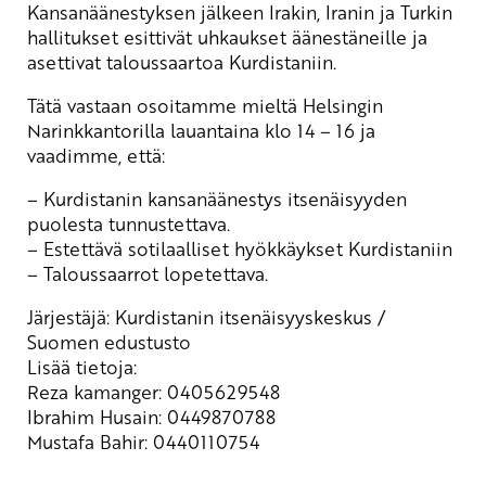
Kansanäänestyksen jälkeen Irakin, Iranin ja Turkin
hallitukset esittivät uhkaukset äänestäneille ja
asettivat taloussaartoa Kurdistaniin.
Tätä vastaan osoitamme mieltä Helsingin
Narinkkantorilla lauantaina klo 14 – 16 ja
vaadimme, että:
– Kurdistanin kansanäänestys itsenäisyyden
puolesta tunnustettava.
– Estettävä sotilaalliset hyökkäykset Kurdistaniin
– Taloussaarrot lopetettava.
Järjestäjä: Kurdistanin itsenäisyyskeskus /
Suomen edustusto
Lisää tietoja:
Reza kamanger: 0405629548
Ibrahim Husain: 0449870788
Mustafa Bahir: 0440110754
—–