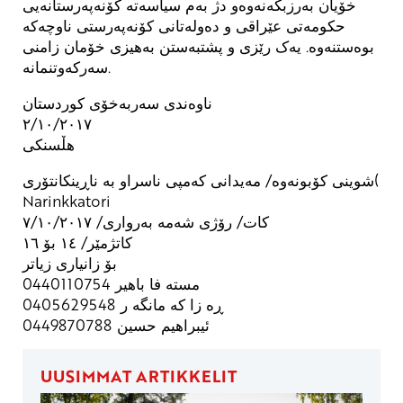
خۆیان بەرزبکەنەوەو دژ بەم سیاسەتە کۆنەپەرستانەیی
حکومەتی عێراقی و دەولەتانی کۆنەپەرستی ناوچەکە
بوەستنەوە. یەک رێزی و پشتبەستن بەهیزی خۆمان زامنی
سەرکەوتنمانە.
ناوەندی سەربەخۆی کوردستان
٢/١٠/٢٠١٧
هڵسنکی
شوینی کۆبونەوە/ مەیدانی کەمپی ناسراو بە ناڕینکانتۆری(
Narinkkatori
کات/ رۆژی شەمە بەرواری/ ٧/١٠/٢٠١٧
کاتژمێر/ ١٤ بۆ ١٦
بۆ زانیاری زیاتر
0440110754 مسته فا باهیر
0405629548 ڕه زا که مانگه ر
0449870788 ئیبراهیم حسین
UUSIMMAT ARTIKKELIT