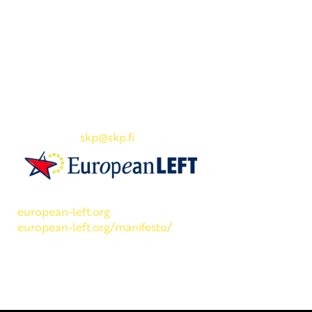
Yhteystiedot
SKP:n toimisto
Osoite: Viljatie 4 B 3. kerros, 00700 Helsinki
Puh: 045 7834 1346
Sähköposti:
skp
@skp.fi
SKP on Euroopan Vasemmistopuolueen jäsen.
european-left.org
european-left.org/manifesto/