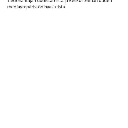
Tiedonantajan uudistamista ja keskustellaan uuden
mediaympäristön haasteista.
Yhteystiedot