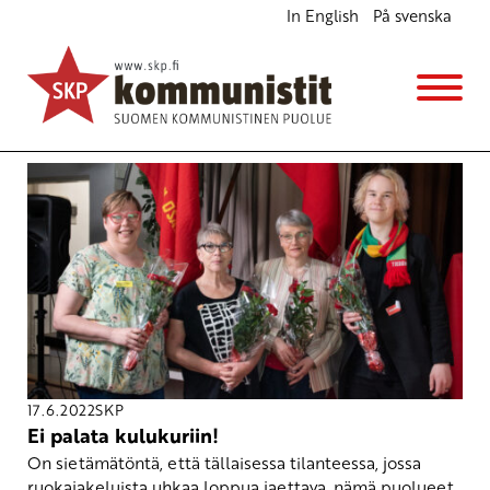
In English
På svenska
Avainsana
keskusta
17.6.2022
SKP
Ei palata kulukuriin!
On sietämätöntä, että tällaisessa tilanteessa, jossa
ruokajakeluista uhkaa loppua jaettava, nämä puolueet