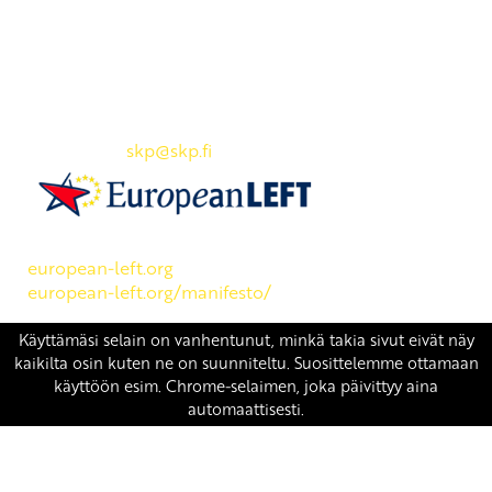
Yhteystiedot
SKP:n toimisto
Osoite: Viljatie 4 B 3. kerros, 00700 Helsinki
Puh: 045 7834 1346
Sähköposti:
skp
@skp.fi
SKP on Euroopan Vasemmistopuolueen jäsen.
european-left.org
european-left.org/manifesto/
Copyright 2026 © SKP
|
Tietosuojaseloste