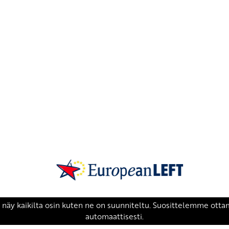
SKP on Euroopan Vasemmistopuolueen j
european-left.org
european-left.org/manifesto/