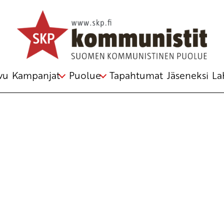
Avainsana
Juncker
vu
Kampanjat
Puolue
Tapahtumat
Jäseneksi
La