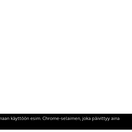
äsen.