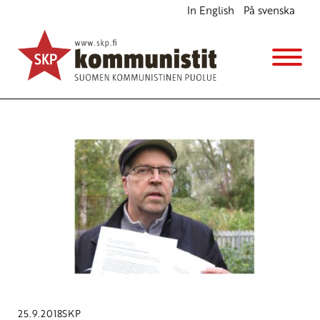
In English
På svenska
Avainsana
jäsenäänestys
25.9.2018
SKP