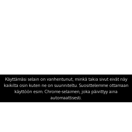
Yhteystiedot
SKP:n toimisto
Osoite: Viljatie 4 B 3. kerros, 00700 Helsinki
Puh: 045 7834 1346
Sähköposti:
skp
@skp.fi
SKP on Euroopan Vasemmistopuolueen jäsen.
european-left.org
european-left.org/manifesto/