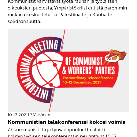
Kommunistit vahvistavat työtä rauhan ja työläisten
oikeuksien puolesta. Ympäristökriisi entistä paremmin
mukana keskustelussa. Palestiinalle ja Kuuballe
solidaarisuutta.
10.12.2021
JP Väisänen
Kommunistien telekonferenssi kokosi voimia
73 kommunistista ja työväenpuoluetta aloitti
kolmipäiväisen telekonferenssin perjantaina 10.12.