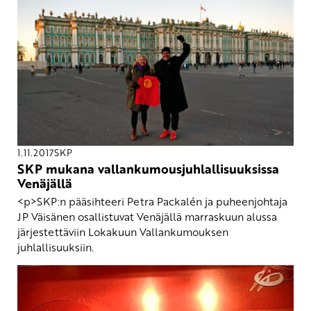
1.11.2017
SKP
SKP mukana vallankumousjuhlallisuuksissa
Venäjällä
<p>SKP:n pääsihteeri Petra Packalén ja puheenjohtaja
JP Väisänen osallistuvat Venäjällä marraskuun alussa
järjestettäviin Lokakuun Vallankumouksen
juhlallisuuksiin.