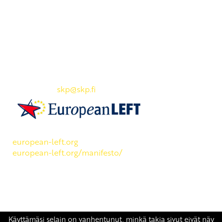
Yhteystiedot
SKP:n toimisto
Osoite: Viljatie 4 B 3. kerros, 00700 Helsinki
Puh: 045 7834 1346
Sähköposti:
skp
@skp.fi
SKP on Euroopan Vasemmistopuolueen jäsen.
european-left.org
european-left.org/manifesto/