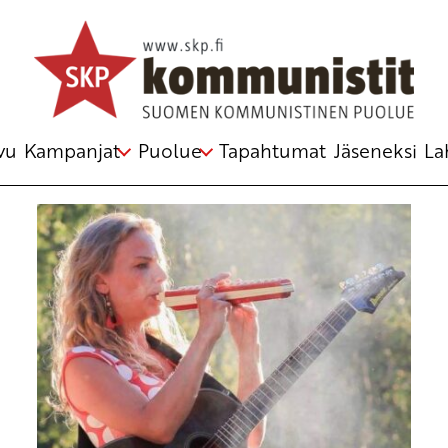
Avainsana
hyvinvointi
vu
Kampanjat
Puolue
Tapahtumat
Jäseneksi
La