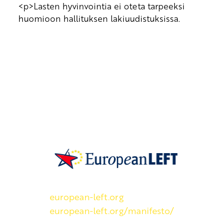
<p>Lasten hyvinvointia ei oteta tarpeeksi
huomioon hallituksen lakiuudistuksissa.
SKP on Euroopan Vasemmistopuolueen j
european-left.org
european-left.org/manifesto/