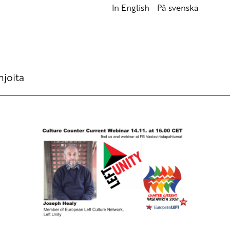
In English
På svenska
hjoita