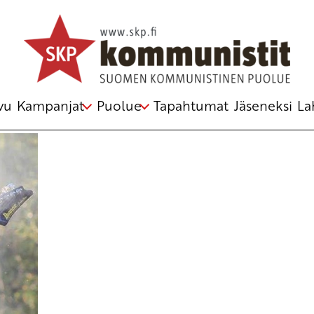
ri
,
liikunta
,
liikuntapalvelut
,
nuoret
,
Vapaa-aika
vu
Kampanjat
Puolue
Tapahtumat
Jäseneksi
La