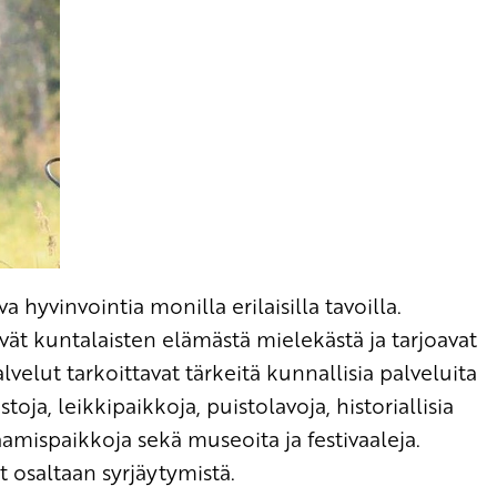
yvinvointia monilla erilaisilla tavoilla.
ät kuntalaisten elämästä mielekästä ja tarjoavat
lvelut tarkoittavat tärkeitä kunnallisia palveluita
toja, leikkipaikkoja, puistolavoja, historiallisia
amispaikkoja sekä museoita ja festivaaleja.
 osaltaan syrjäytymistä.