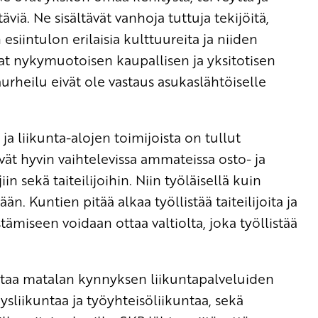
viä. Ne sisältävät vanhoja tuttuja tekijöitä,
siintulon erilaisia kulttuureita ja niiden
t nykymuotoisen kaupallisen ja yksitotisen
urheilu eivät ole vastaus asukaslähtöiselle
a liikunta-alojen toimijoista on tullut
evät hyvin vaihtelevissa ammateissa osto- ja
in sekä taiteilijoihin. Niin työläisellä kuin
än. Kuntien pitää alkaa työllistää taiteilijoita ja
stämiseen voidaan ottaa valtiolta, joka työllistää
ostaa matalan kynnyksen liikuntapalveluiden
eysliikuntaa ja työyhteisöliikuntaa, sekä