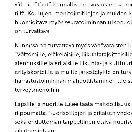
välttämätöntä kunnallisten avustusten saam
riitä. Koulujen, monitoimitilojen ja muiden 
huomioitava myös seuratoiminnan ulkopuolis
on turvattava.
Kunnissa on turvattava myös vähävaraisten li
Työttömille, eläkeläisille, liikuntarajoitteisi
alennuksille ja erilaisille liikunta- ja kultt
erityiskorteille ja muille järjestelyille on turv
harrastustoiminnan mahdollistaminen tuo suur
terveysmenoihin.
Lapsille ja nuorille tulee taata mahdollisuu
riippumatta. Nuorisotilojen ja erilaisen yhd
sekä ehdottoman tarpeellinen etsivä nuoriso
aikatoimintaan.