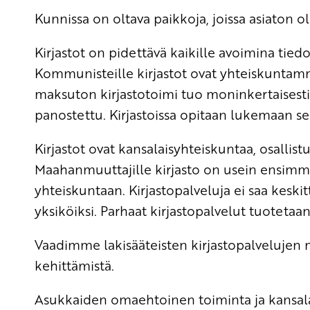
Kunnissa on oltava paikkoja, joissa asiaton ol
Kirjastot on pidettävä kaikille avoimina tied
Kommunisteille kirjastot ovat yhteiskuntamme
maksuton kirjastotoimi tuo moninkertaisesti 
panostettu. Kirjastoissa opitaan lukemaan s
Kirjastot ovat kansalaisyhteiskuntaa, osallis
Maahanmuuttajille kirjasto on usein ensimm
yhteiskuntaan. Kirjastopalveluja ei saa keski
yksiköiksi. Parhaat kirjastopalvelut tuotetaa
Vaadimme lakisääteisten kirjastopalvelujen 
kehittämistä.
Asukkaiden omaehtoinen toiminta ja kansala