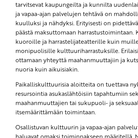
tarvitsevat kaupungeilta ja kunnilta uudenlaist
ja vapaa-ajan palvelujen tehtävä on mahdoll
kuulluksi ja nähdyksi. Erityisesti on pidettäv
päästä maksuttomaan harrastustoimintaan. Ku
kuoroille ja harrastelijateatterille kuin muil
monipuolisille kulttuuriharrastuksille. Erila
ottamaan yhteyttä maahanmuuttajiin ja kutsu
nuoria kuin aikuisiakin.
Paikalliskulttuurisia aloitteita on tuettava
resursointia asukaslähtöisiin tapahtumiin se
maahanmuuttajien tai sukupuoli- ja seksua
itsemäärittämään toimintaan.
Osallistuvan kulttuurin ja vapaa-ajan palvelut
haluavat omaksi toiminnakseen määritellä. Ne