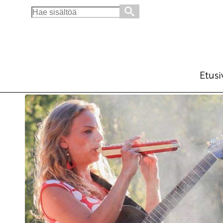
Search
for:
Osallistavia kulttuuri- ja liikuntapalveluita
Ajankohtaista
Avainsanat:
hyvinvointi
,
kullttuuripalvelut
,
Kulttuu
Etusi
31.5.2021 - 14:40
SKP