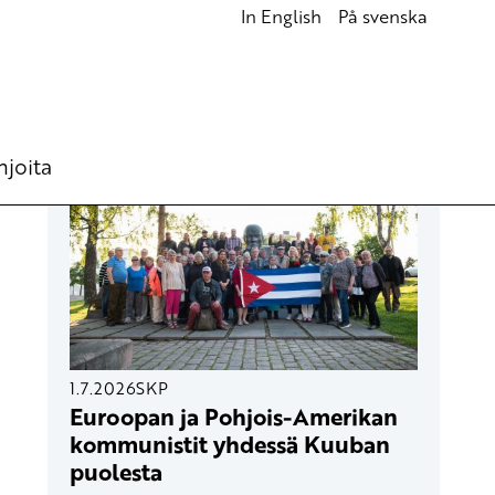
In English
På svenska
UUSIMMAT ARTIKKELIT
hjoita
1.7.2026
SKP
Euroopan ja Pohjois-Amerikan
kommunistit yhdessä Kuuban
puolesta