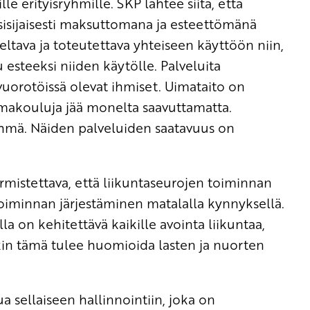
le erityisryhmille. SKP lähtee siitä, että
nsisijaisesti maksuttomana ja esteettömänä
ltava ja toteutettava yhteiseen käyttöön niin,
steeksi niiden käytölle. Palveluita
uorotöissä olevat ihmiset. Uimataito on
uimakouluja jää monelta saavuttamatta.
yhmä. Näiden palveluiden saatavuus on
rmistettava, että liikuntaseurojen toiminnan
oiminnan järjestäminen matalalla kynnyksellä.
 on kehitettävä kaikille avointa liikuntaa,
kin tämä tulee huomioida lasten ja nuorten
ua sellaiseen hallinnointiin, joka on