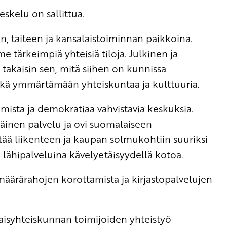
eskelu on sallittua.
on, taiteen ja kansalaistoiminnan paikkoina.
 tärkeimpiä yhteisiä tiloja. Julkinen ja
takaisin sen, mitä siihen on kunnissa
ekä ymmärtämään yhteiskuntaa ja kulttuuria.
tumista ja demokratiaa vahvistavia keskuksia.
äinen palvelu ja ovi suomalaiseen
ttää liikenteen ja kaupan solmukohtiin suuriksi
n lähipalveluina kävelyetäisyydellä kotoa.
määrärahojen korottamista ja kirjastopalvelujen
isyhteiskunnan toimijoiden yhteistyö