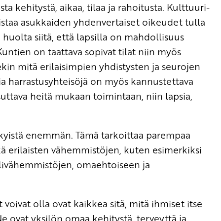
a kehitystä, aikaa, tilaa ja rahoitusta. Kulttuuri-
istaa asukkaiden yhdenvertaiset oikeudet tulla
ä huolta siitä, että lapsilla on mahdollisuus
ntien on taattava sopivat tilat niin myös
lekin mitä erilaisimpien yhdistysten ja seurojen
isia harrastusyhteisöjä on myös kannustettava
ttava heitä mukaan toimintaan, niin lapsia,
 nykyistä enemmän. Tämä tarkoittaa parempaa
kä erilaisten vähemmistöjen, kuten esimerkiksi
alivähemmistöjen, omaehtoiseen ja
 voivat olla ovat kaikkea sitä, mitä ihmiset itse
 ovat yksilön omaa kehitystä, terveyttä ja