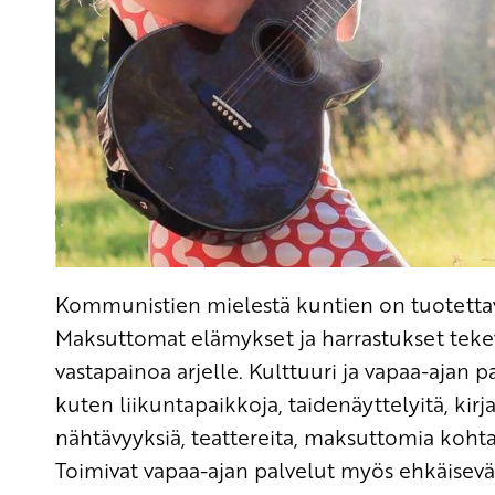
Kommunistien mielestä kuntien on tuotettava h
Maksuttomat elämykset ja harrastukset tekev
vastapainoa arjelle. Kulttuuri ja vapaa-ajan pa
kuten liikuntapaikkoja, taidenäyttelyitä, kirjas
nähtävyyksiä, teattereita, maksuttomia kohta
Toimivat vapaa-ajan palvelut myös ehkäisevät