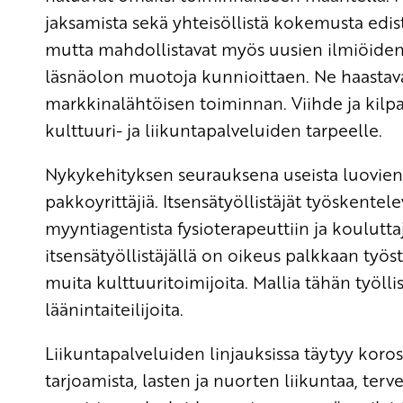
jaksamista sekä yhteisöllistä kokemusta edistä
mutta mahdollistavat myös uusien ilmiöiden e
läsnäolon muotoja kunnioittaen. Ne haastava
markkinalähtöisen toiminnan. Viihde ja kilpa
kulttuuri- ja liikuntapalveluiden tarpeelle.
Nykykehityksen seurauksena useista luovien j
pakkoyrittäjiä. Itsensätyöllistäjät työskentel
myyntiagentista fysioterapeuttiin ja kouluttaji
itsensätyöllistäjällä on oikeus palkkaan työstä
muita kulttuuritoimijoita. Mallia tähän työlli
läänintaiteilijoita.
Liikuntapalveluiden linjauksissa täytyy kor
tarjoamista, lasten ja nuorten liikuntaa, terv