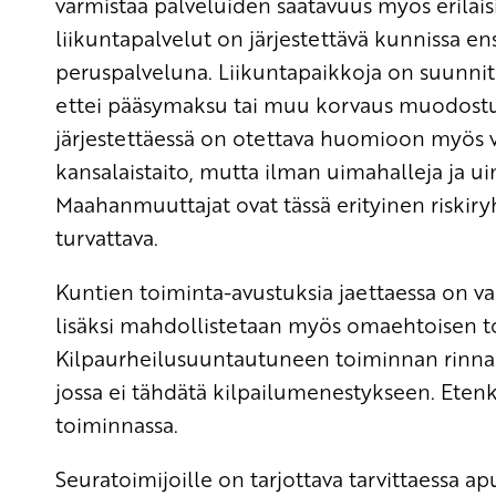
varmistaa palveluiden saatavuus myös erilaisil
liikuntapalvelut on järjestettävä kunnissa e
peruspalveluna. Liikuntapaikkoja on suunnite
ettei pääsymaksu tai muu korvaus muodostu e
järjestettäessä on otettava huomioon myös v
kansalaistaito, mutta ilman uimahalleja ja 
Maahanmuuttajat ovat tässä erityinen riskir
turvattava.
Kuntien toiminta-avustuksia jaettaessa on va
lisäksi mahdollistetaan myös omaehtoisen t
Kilpaurheilusuuntautuneen toiminnan rinnalla
jossa ei tähdätä kilpailumenestykseen. Eten
toiminnassa.
Seuratoimijoille on tarjottava tarvittaessa ap