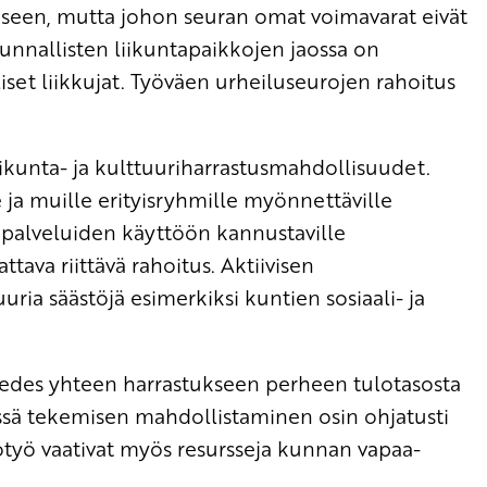
iseen, mutta johon seuran omat voimavarat eivät
kunnallisten liikuntapaikkojen jaossa on
et liikkujat. Työväen urheiluseurojen rahoitus
ikunta- ja kulttuuriharrastusmahdollisuudet.
lle ja muille erityisryhmille myönnettäville
uuripalveluiden käyttöön kannustaville
attava riittävä rahoitus. Aktiivisen
ia säästöjä esimerkiksi kuntien sosiaali- ja
s edes yhteen harrastukseen perheen tulotasosta
essä tekemisen mahdollistaminen osin ohjatusti
työ vaativat myös resursseja kunnan vapaa-