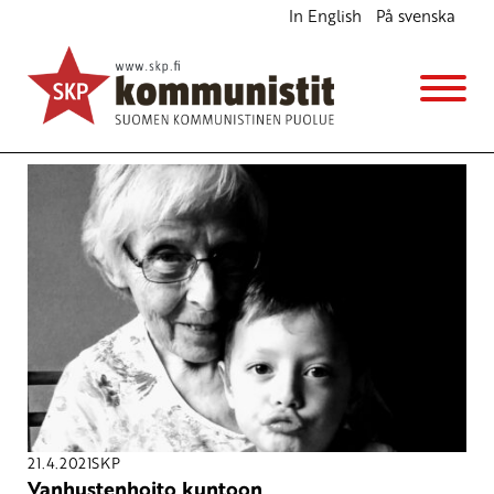
In English
På svenska
Avainsana
hoitotyö
21.4.2021
SKP
Vanhustenhoito kuntoon