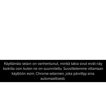
Yhteystiedot
SKP:n toimisto
Osoite: Viljatie 4 B 3. kerros, 00700 Helsinki
Puh: 045 7834 1346
Sähköposti:
skp
@skp.fi
SKP on Euroopan Vasemmistopuolueen jäsen.
european-left.org
european-left.org/manifesto/