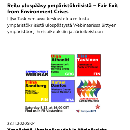
Reilu ulospääsy ympäristökriisistä – Fair Exit
from Environment Crises
Liisa Taskinen avaa keskustelua reilusta
ympäristökriisistä ulospääsystä Webinaarissa liittyen
ympäristöön, ihmisoikeuksiin ja äärioikeistoon.
28.11.2020
SKP
Ympäristö, ihmisoikeudet ja äärioikeisto –