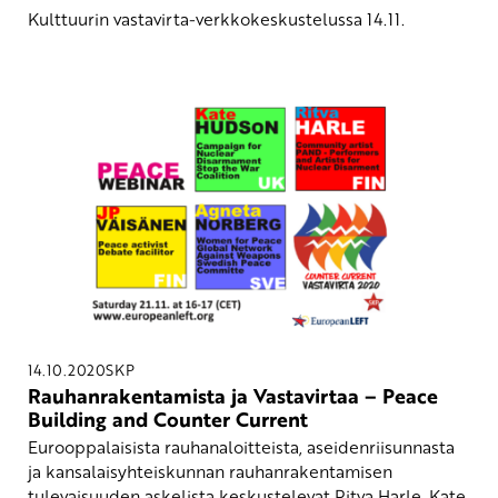
Kulttuurin vastavirta-verkkokeskustelussa 14.11.
14.10.2020
SKP
Rauhanrakentamista ja Vastavirtaa – Peace
Building and Counter Current
Eurooppalaisista rauhanaloitteista, aseidenriisunnasta
ja kansalaisyhteiskunnan rauhanrakentamisen
tulevaisuuden askelista keskustelevat Ritva Harle, Kate