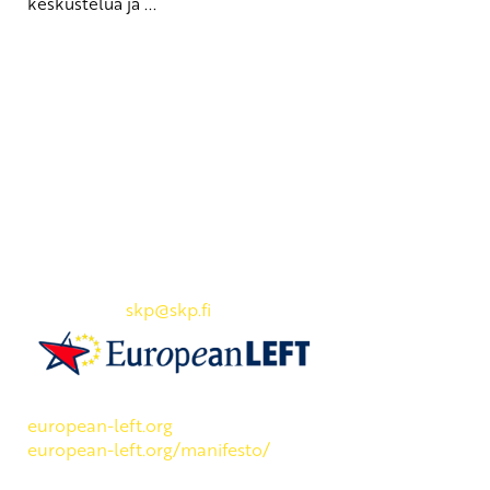
keskustelua ja ...
Yhteystiedot
SKP:n toimisto
Osoite: Viljatie 4 B 3. kerros, 00700 Helsinki
Puh: 045 7834 1346
Sähköposti:
skp
@skp.fi
SKP on Euroopan Vasemmistopuolueen jäsen.
european-left.org
european-left.org/manifesto/