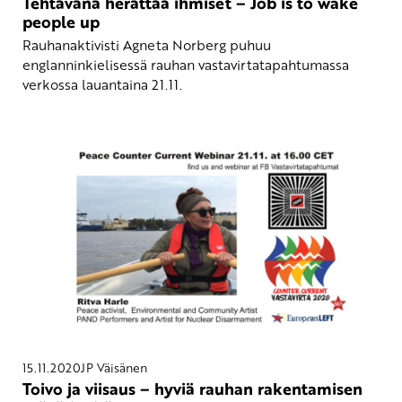
Tehtävänä herättää ihmiset – Job is to wake
people up
Rauhanaktivisti Agneta Norberg puhuu
englanninkielisessä rauhan vastavirtatapahtumassa
verkossa lauantaina 21.11.
15.11.2020
JP Väisänen
Toivo ja viisaus – hyviä rauhan rakentamisen