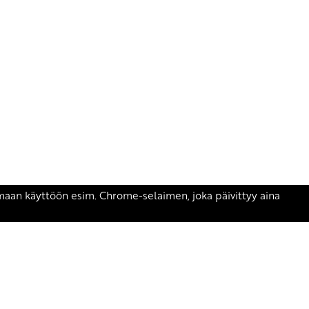
äsen.