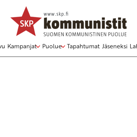
Avainsana
21 IMCWP
vu
Kampanjat
Puolue
Tapahtumat
Jäseneksi
La