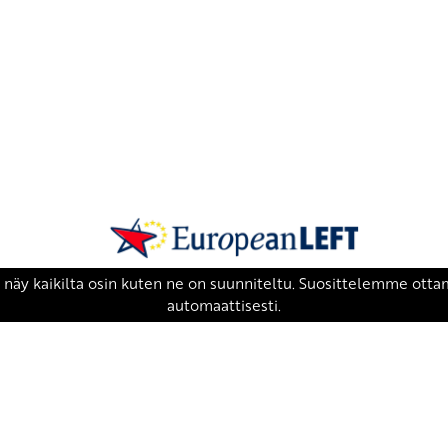
SKP on Euroopan Vasemmistopuolueen j
european-left.org
european-left.org/manifesto/
Copyright 2026 © SKP
|
Tietosuojaseloste