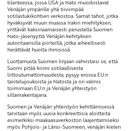
tilanteessa, jossa USA ja Nato muodostavat
Venäjän ympärille yhä tiiviimpää
sotilastukikohtien verkostoa. Samat tahot, jotka
hyväksyvät muun muassa Irakin miehityksen,
yrittävät kaksinaamaisesti perustella Suomen
Nato-jäsenyyttä Venäjän kehityksen
autoritaarisilla piirteillä, jotka aiheellisesti
herättävät huolta ihmisissä.
Luottamusta Suomen linjaan vahvistaisi se, että
Suomi pitää kiinni sotilaallisesta
liittoutumattomuudesta, pysyy erossa EU:n
taistelujoukoista ja Natosta ja on valmis
toimimaan EU:n ja Venäjän yhteistyön
sillanrakentajana.
Suomen ja Venäjän yhteistyön kehittämisessä
tarvitaan myös uusia konkreettisia aloitteita
esimerkiksi maakaasuverkoston laajentamiseksi
myös Pohjois- ja Länsi-Suomeen, venäjän kielen