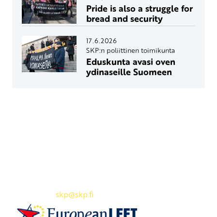
Pride is also a struggle for
bread and security
17.6.2026
SKP:n poliittinen toimikunta
Eduskunta avasi oven
ydinaseille Suomeen
Yhteystiedot
SKP:n toimisto
Osoite: Viljatie 4 B 3. kerros, 00700 Helsinki
Puh: 045 7834 1346
Sähköposti:
skp
@skp.fi