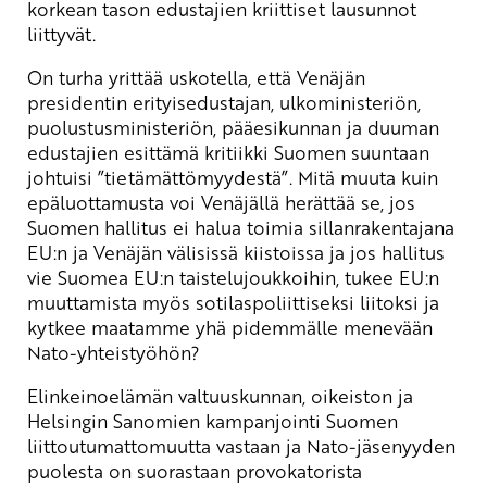
korkean tason edustajien kriittiset lausunnot
liittyvät.
On turha yrittää uskotella, että Venäjän
presidentin erityisedustajan, ulkoministeriön,
puolustusministeriön, pääesikunnan ja duuman
edustajien esittämä kritiikki Suomen suuntaan
johtuisi ”tietämättömyydestä”. Mitä muuta kuin
epäluottamusta voi Venäjällä herättää se, jos
Suomen hallitus ei halua toimia sillanrakentajana
EU:n ja Venäjän välisissä kiistoissa ja jos hallitus
vie Suomea EU:n taistelujoukkoihin, tukee EU:n
muuttamista myös sotilaspoliittiseksi liitoksi ja
kytkee maatamme yhä pidemmälle menevään
Nato-yhteistyöhön?
Elinkeinoelämän valtuuskunnan, oikeiston ja
Helsingin Sanomien kampanjointi Suomen
liittoutumattomuutta vastaan ja Nato-jäsenyyden
puolesta on suorastaan provokatorista