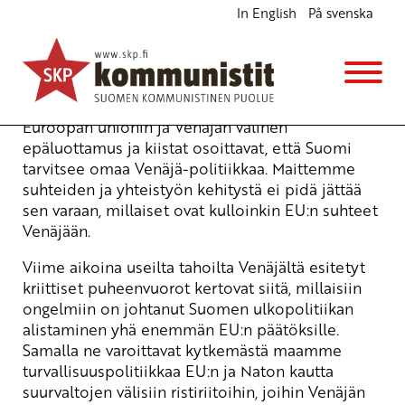
In English
På svenska
Suomi tarvitsee omaa Venäjä-politiikkaa
Ajankohtaista
18.10.2006 - 8:56
Yrjö Hakanen
Euroopan unionin ja Venäjän välinen
epäluottamus ja kiistat osoittavat, että Suomi
tarvitsee omaa Venäjä-politiikkaa. Maittemme
suhteiden ja yhteistyön kehitystä ei pidä jättää
sen varaan, millaiset ovat kulloinkin EU:n suhteet
Venäjään.
Viime aikoina useilta tahoilta Venäjältä esitetyt
kriittiset puheenvuorot kertovat siitä, millaisiin
ongelmiin on johtanut Suomen ulkopolitiikan
alistaminen yhä enemmän EU:n päätöksille.
Samalla ne varoittavat kytkemästä maamme
turvallisuuspolitiikkaa EU:n ja Naton kautta
suurvaltojen välisiin ristiriitoihin, joihin Venäjän