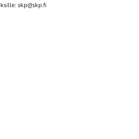
ksille:
skp
@skp.fi