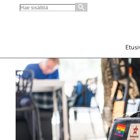
Search
for:
SKP:n verkkosivut uudistettu
Ajankohtaista
28.1.2026 - 11:16
SKP
Etusi