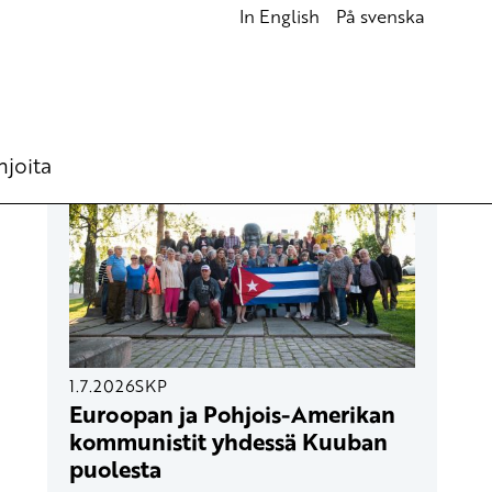
In English
På svenska
UUSIMMAT ARTIKKELIT
hjoita
1.7.2026
SKP
Euroopan ja Pohjois-Amerikan
kommunistit yhdessä Kuuban
puolesta