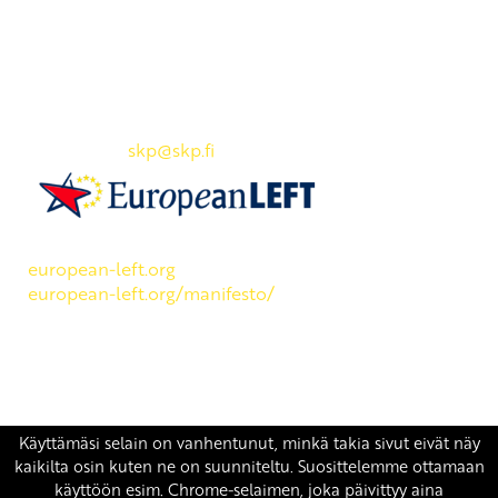
Yhteystiedot
SKP:n toimisto
Osoite: Viljatie 4 B 3. kerros, 00700 Helsinki
Puh: 045 7834 1346
Sähköposti:
skp
@skp.fi
SKP on Euroopan Vasemmistopuolueen jäsen.
european-left.org
european-left.org/manifesto/
Copyright 2026 © SKP
|
Tietosuojaseloste