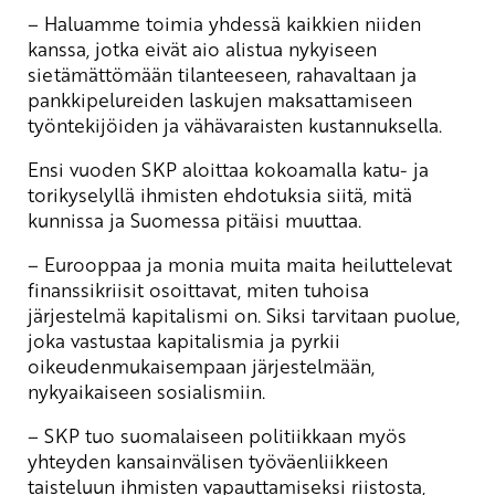
– Haluamme toimia yhdessä kaikkien niiden
kanssa, jotka eivät aio alistua nykyiseen
sietämättömään tilanteeseen, rahavaltaan ja
pankkipelureiden laskujen maksattamiseen
työntekijöiden ja vähävaraisten kustannuksella.
Ensi vuoden SKP aloittaa kokoamalla katu- ja
torikyselyllä ihmisten ehdotuksia siitä, mitä
kunnissa ja Suomessa pitäisi muuttaa.
– Eurooppaa ja monia muita maita heiluttelevat
finanssikriisit osoittavat, miten tuhoisa
järjestelmä kapitalismi on. Siksi tarvitaan puolue,
joka vastustaa kapitalismia ja pyrkii
oikeudenmukaisempaan järjestelmään,
nykyaikaiseen sosialismiin.
– SKP tuo suomalaiseen politiikkaan myös
yhteyden kansainvälisen työväenliikkeen
taisteluun ihmisten vapauttamiseksi riistosta,