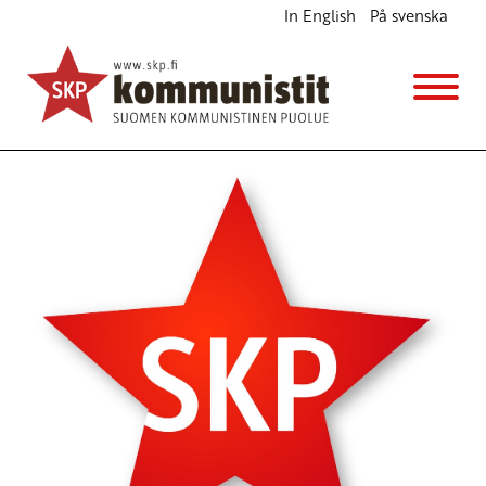
In English
På svenska
SKP merkittiin uudelleen puoluerekisteriin
Ajankohtaista
12.12.2011 - 14:31
(Muokattu 6.11.2025 - 13:38)
JP Väisänen