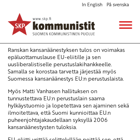
In English
På svenska
Ranskan EI korostaa tarvetta järjestää
kansanäänestys myös Suomessa
Ajankohtaista
18.10.2006 - 9:31
Yrjö Hakanen
Ranskan kansanäänestyksen tulos on voimakas
epäluottamuslause EU-eliitille ja sen
uusliberalistiselle perustuslakihankkeelle.
Samalla se korostaa tarvetta järjestää myös
Suomessa kansanäänestys EU:n perustuslaista.
Myös Matti Vanhasen hallituksen on
tunnustettava EU:n perustuslain saama
hylkäystuomio ja lopetettava sen ajaminen sekä
ilmoitettava, että Suomi kunnioittaa EU.n
puheenjohtajakaudellaan syksyllä 2006
kansanäänestysten tuloksia.
EU-eliitti yrittää selittelyllään peittää sen, että