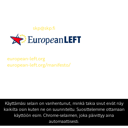
Yhteystiedot
SKP:n toimisto
Osoite: Viljatie 4 B 3. kerros, 00700 Helsinki
Puh: 045 7834 1346
Sähköposti:
skp
@skp.fi
SKP on Euroopan Vasemmistopuolueen jäsen.
european-left.org
european-left.org/manifesto/
Copyright 2026 © SKP
|
Tietosuojaseloste