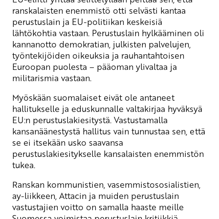
ranskalaisten enemmistö otti selvästi kantaa
perustuslain ja EU-politiikan keskeisiä
lähtökohtia vastaan. Perustuslain hylkääminen oli
kannanotto demokratian, julkisten palvelujen,
työntekijöiden oikeuksia ja rauhantahtoisen
Euroopan puolesta – pääoman ylivaltaa ja
militarismia vastaan.
Myöskään suomalaiset eivät ole antaneet
hallitukselle ja eduskunnalle valtakirjaa hyväksyä
EU:n perustuslakiesitystä. Vastustamalla
kansanäänestystä hallitus vain tunnustaa sen, että
se ei itsekään usko saavansa
perustuslakiesitykselle kansalaisten enemmistön
tukea.
Ranskan kommunistien, vasemmistososialistien,
ay-liikkeen, Attacin ja muiden perustuslain
vastustajien voitto on samalla haaste meille
Suomessa voimistaa perustuslain kritiikkiä,