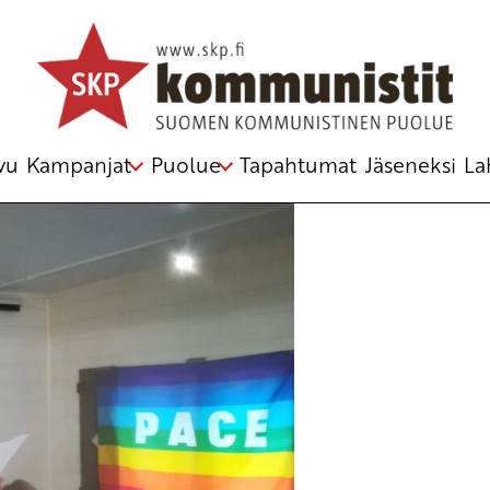
us
,
luokkataistelu
,
radikaali
vu
Kampanjat
Puolue
Tapahtumat
Jäseneksi
La