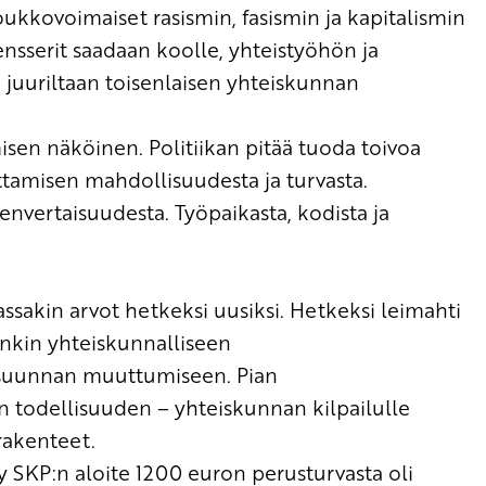
 joukkovoimaiset rasismin, fasismin ja kapitalismin
ensserit
saadaan koolle
, yhteistyöhön
ja
 juuriltaan toisenlaisen
yhtei
s
kunnan
isen näköinen. Politiikan pitää
tuoda toivoa
ttamisen mahdollisuudesta ja tu
rvasta.
denvertaisuudesta.
Työpaikasta, kodista ja
a
ssakin
arvot hetkeksi uusiksi.
Hetkeksi leimahti
inkin
yhteiskunnalliseen
n suunnan muuttumiseen.
Pian
en
todellisuuden – yhteiskunnan
kilpailulle
rakenteet
.
y S
KP:n aloite 1200 euron perusturvasta
oli