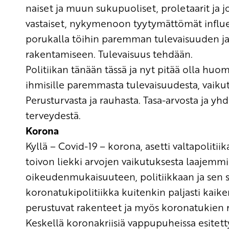
naiset ja
muun sukupuoliset
, proletaarit ja
vastaiset
, nykymenoon tyytymättömät
influ
porukalla
töihin paremman tulevaisuuden
ja
rakentamiseen.
Tulevaisuus tehdään.
Politiikan
tänään tässä ja nyt
pitää
olla huom
ihmisille paremmasta tulevaisuudesta, vaiku
Perusturvasta ja rauhasta.
Tasa-arvosta ja yh
terveydestä.
Korona
Kyllä –
Covid-19 – korona
,
asetti
valtapolitiik
toivon liekki arvojen vaikutuksesta laajemm
oikeudenmukaisuuteen,
politiikkaan ja se
k
oronatu
kipolitiikka
kuitenkin
paljast
i
kaik
perustuvat
rakenteet
ja
myös
korona
tukien 
K
eskellä koronakriisiä
vappupuheissa
esitett