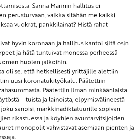
ottamisesta
.
Sanna
Marinin
hallitus ei
ten
perusturvaan
, vaikka sitähän me kaikki
ksaa vuokrat, pankkilainat? Mistä rahat
t hyvin koronaan ja hallitus kantoi siltä osin
arpeet ja hätä tuntuivat mone
ssa perheessä
 Suomen huolen
jalkoihin.
sa
oli se
, että hetkellisesti yrittäjille alettiin
tiin uusi
korona
tukityökalu
. Päätettiin
rahasummasta
. Päätettiin ilman minkäänlaista
äytöstä –
t
uista
ja lai
noista, elpymisvälineestä
 joku sanoisi
,
markkinadiktatuurille sopivan
jien
rikastuessa ja köyhien avuntarvitsijoiden
uuret
monopolit vahvistavat asemiaan pienten ja
sseja.