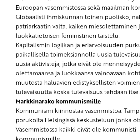
Euroopan vasemmistossa
sekä
maailman komm
Globaalisti ihmiskunnan toinen puolisko, nä
patriarkaatin valta
, kaiken miesolettaminen 
luokkatietoisen feministinen taistelu.
Kapitalismin logiikan ja
eriarvoisuuden purku
paikallisella
toimeksiannolla
uusia tulevaisu
uusia
aktivisteja
,
jotka eivät ole menneisyyd
olettamaansa ja luokkaansa vainoavaan koh
muutosta
haluavien
edisty
ksellisten voimie
tulevaisuutta
koska tulevaisuus tehdään itse.
Markkinarako kommunismille
Kommunismi kiinnostaa vasemmistoa
.
Tampe
porukoita Helsingissä keskusteluun jonka o
Vasemmistossa kaikki eivät ole kommunisti
kommunismille.