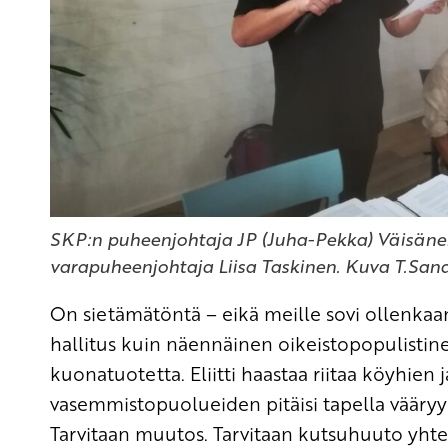
SKP:n puheenjohtaja JP (Juha-Pekka) Väisän
varapuheenjohtaja Liisa Taskinen. Kuva T.San
On sietämätöntä – eikä m
eille sovi
ollenka
hallitus kuin näennäinen
oikeistopopulisti
kuonatuotetta.
Eliitti haastaa riitaa köyhien
vasemmistopuolueiden pitäisi tapella vääryyt
Tarvitaan muutos. Tarvitaan kutsuhuuto
yhte