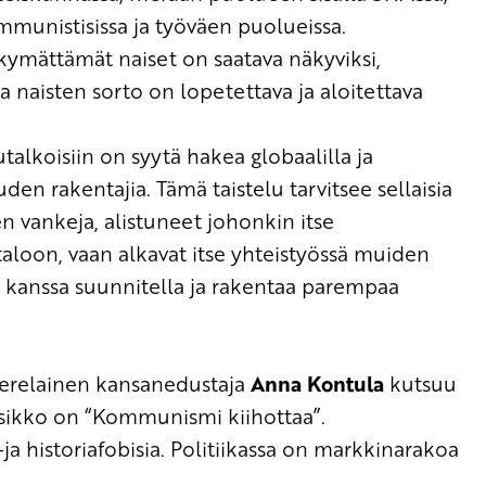
unistisissa ja työväen puolueissa
.
kymättämät naiset on saatava näkyviksi,
ja naisten sorto on
lopete
ttava ja aloitettava
talkoisiin
on sy
ytä
hake
a g
lobaalilla
ja
uden rakentajia
. Täm
ä
taistelu
tarvitsee
sellaisia
en vankeja
, alistuneet johonkin itse
taloon,
vaan alkavat itse yhteistyössä muiden
n kanssa
suunnitella ja rakentaa parempaa
relainen k
ansanedustaja
Anna Kontula
kutsuu
tsikko on “Kommunismi kiihottaa”
.
–
ja
historiafobisia
.
Politiikassa on markkinarakoa