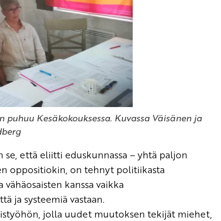
en puhuu Kesäkokouksessa. Kuvassa Väisänen ja
dberg
an
se,
että
eliitti
eduskunnassa –
yhtä paljon
nen
oppositio
kin
,
on tehnyt
politiikasta
 ja vähäosaisten kanssa vaikka
tä ja systeemiä vastaan.
istyöhön
, jolla uudet muutoksen tekijät
miehet
,