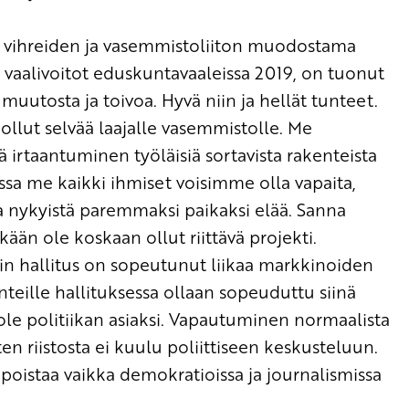
, vihreiden ja vasemmistoliiton muodostama
 vaalivoitot eduskuntavaal
eissa
2019
,
on tuonut
a muutosta ja
toivoa.
Hyvä niin ja hellät tunteet.
 ollut
selvää
laaja
lle
va
semmisto
lle.
Me
 irtaantuminen työläisiä sortavista rakenteista
ssa me
kaikki
ihmiset voisimme olla vapaita,
 nykyistä paremmaksi paikaksi elää.
Sanna
nkään ole
koskaan ollut
riittävä
projekti
.
in
hallitus on sopeutunut
liikaa markkinoiden
nteille
hallituksessa ollaan
sopeuduttu siinä
ole politiikan asiaksi.
Vapautuminen normaalista
en riistosta ei kuulu
poliittiseen
keskusteluun
.
poistaa vaikka demokratioissa ja journalismissa