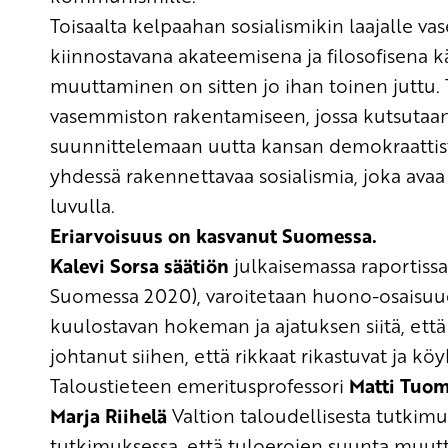
Toisaalta kelpaahan
sosialismikin
laajalle va
kiinnostavana akateemisena ja filosofisena k
muuttaminen on sitten jo
ihan
toinen juttu.
vasemmiston rakentamiseen
,
jossa kutsutaan
suunnittelemaan uutta kansan demokraattista
yhdessä
rakennettavaa sos
ialismia,
joka avaa
luvulla.
Eriarvoisuus on kasvanut Suomessa.
Kalevi Sorsa säätiön
julkais
emassa
raportissa
Suomessa 2020)
,
varoitetaan huono-osaisuud
kuulostavan hokeman ja
ajatuksen siitä, ett
johtanut siihen, että rikkaat rikastuvat ja kö
Taloustieteen
emeritusprofessori
Matti Tuom
Marja Riihelä
Valtion taloudellisesta tutkim
tutkimuksessa, että tuloe
rojen
suunta muuttu