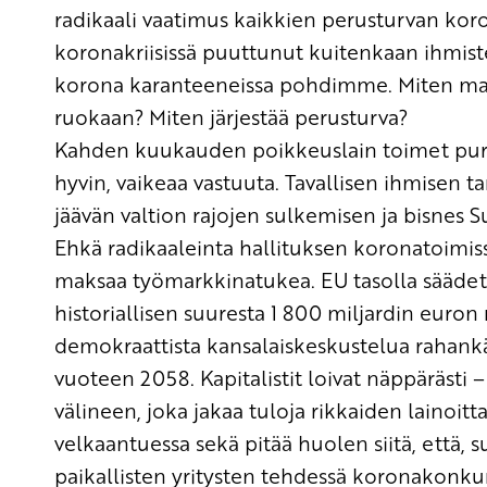
radikaali vaatimus kaikkien perusturvan kor
koronakriisissä puuttunut
kuitenkaan
ihmis
korona karanteeneissa pohdimme. M
i
ten ma
ruokaan?
Miten järjestää perusturva?
Kahden kuukauden poikkeuslain toimet puriva
hyvin
,
vaikeaa vastuuta.
Tavallisen ihmisen t
jäävän
valtion rajojen sulkemisen ja bisnes
Ehkä radikaaleinta
hallituksen koronatoimis
maksaa työ
markkinatukea.
EU
tasolla säädet
historiallisen suuresta
1 800 miljardin euron
demokraattista kansalaiskeskustelua
rahank
vuoteen 2058. Kapitalisti
t
loivat
näppärästi –
välineen, joka
jakaa tuloja rikkaiden lainoitta
velkaantuessa sekä pitää huolen
siitä
, että
,
s
paikallisten yritysten tehdessä koronakonkur