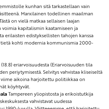
semmistolle kunhan sitä tarkastellaan va
in
äsitteenä.
Marxilainen todellinen maailman
Tästä on vielä matkaa sellaisen laajan
 voimia kapitalismin kaat
amiseen ja
 erilaisten edisty
ksellisten
tahojen kanssa
 tietä kohti modernia kommunismia 2000-
(18.8)
e
riarvoisuudesta
(Eriarvoisuuden tila
en periytymisestä. Selvitys vahvistaa
kliseiseltä
ä viime aikoina harjoitettu politiikkaa on
yhät köyhtyvät
.
ala
Tampereen yliopistosta ja erikoistutkija
uskeskuksesta vahvistavat
uudessa
i 1990-luvulla.
Väitteeem
me
, että h
arjoitettu