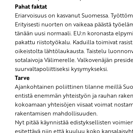
Pahat faktat
Eriarvoisuus on kasvanut Suomessa
.
Työttöm
Erityisesti n
uor
ten on vaikeaa päästä työelä
tänään
uusi normaali.
EU:n koronasta elpymi
pakattu riistotyökalu.
Kaduilla toimivat rasisti
oikeistolta lähtölaukausta.
Taistelu luonnonv
sotalaivoja Välimerelle
. Valkovenäjän preside
suurvaltapoliittiseksi
kysymykseksi.
Tarve
Ajankohtainen poliittinen tilanne meillä Su
entistä enemmän yhteistyön ja rauhan rak
kokoamaan
yhteisöjen
viisaat voimat nost
rakentamisen mahdollisuuden.
Nyt pitää käynnistää
edistyksellisten voimien
esitettävä niin että kuuluu koko kansalais
yh