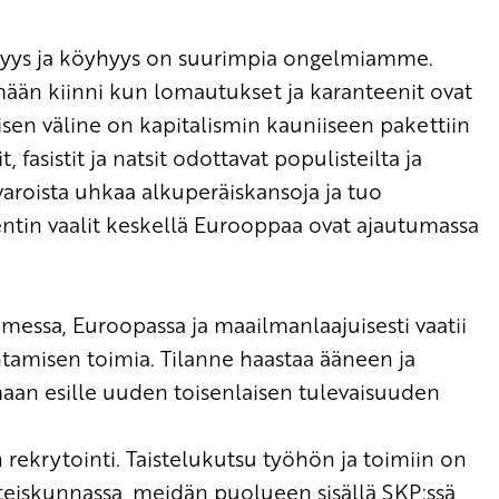
yys ja köyhyys on suurimpia ongelmiamme.
mään kiinni kun lomautukset ja karanteenit ovat
sen väline on kapitalismin kauniiseen pakettiin
t, fasistit ja natsit odottavat populisteilta ja
aroista uhkaa alkuperäiskansoja ja tuo
ntin vaalit
keskellä Eurooppaa ovat
ajau
tu
massa
omessa, Euroopassa ja maailmanlaajuisesti
vaatii
entamisen
toimia
. Tilanne haastaa ääneen ja
amaan
esille uuden toise
n
laisen tulevaisuuden
 rekrytoint
i
. Taistelukutsu työhön ja toimiin on
teiskunnassa,
meidän puolueen sisällä
SKP:ssä
,