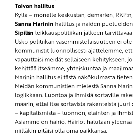
Toivon hallitus
Kyllä – m
onelle keskustan, demarien, RKP:n
Sanna
Marinin
hallitus ja näiden puolueiden
Sipilän
leikkauspolitiikan jälkeen
tarvittava
Usko politiikan vasemmistolaisuuteen ei ole
kommunistit luonnollisesti ajattelemme, että
vapauttaisi
meidät sellaiseen kehitykseen
,
jo
kehittää itseämme, yhteiskuntaa ja maailmaa
Marinin
hallitus ei tästä näkökulmasta tiete
Meidän kommunistien mielestä
Sanna
Marin
logiikkaan.
L
uontoa ja ihmisiä sortaville rake
määrin
,
ettei
itse sortavista rakenteista
juuri 
–
kapitalismista
– luonnon, eläinten ja ihmist
Asiamme on
häiriö.
Häiriöt halutaan yleensä 
niilläkin pitäisi olla oma paikkansa.