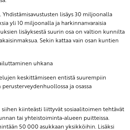
 Yhdistämisavustusten lisäys 30 miljoonalla
sia yli 10 miljoonalla ja harkinnanvaraisia
uksien lisäyksestä suurin osa on valtion kunnilta
akaisinmaksua. Sekin kattaa vain osan kuntien
pailuttaminen uhkana
velujen keskittämiseen entistä suurempiin
n perusterveydenhuollossa ja osassa
ihen kiinteästi liittyvät sosiaalitoimen tehtävät
nnan tai yhteistoiminta-alueen puitteissa.
intään 50 000 asukkaan yksikköihin. Lisäksi