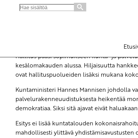
Search
for:
Puitelakiesitys heikentää kuntien palveluja 
Ajankohtaista
15.9.2006 - 11:10
Yrjö Hakanen
Etusi
Hallitus pääsi sopimukseen kunta- ja palvel
kesälomakauden alussa. Hiljaisuutta hankkee
ovat hallituspuolueiden lisäksi mukana koko
Kuntaministeri Hannes Mannisen johdolla valm
palvelurakenneuudistuksesta heikentää monia
demokratiaa. Siksi sitä ajavat eivät haluakaan
Esitys ei lisää kuntatalouden kokonaisrahoi
mahdollisesti ylittävä yhdistämisavustusten 