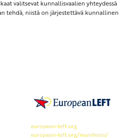
kaat valitsevat kunnallisvaalien yhteydessä
n tehdä, niistä on järjestettävä kunnallinen
SKP on Euroopan Vasemmistopuolueen j
european-left.org
european-left.org/manifesto/