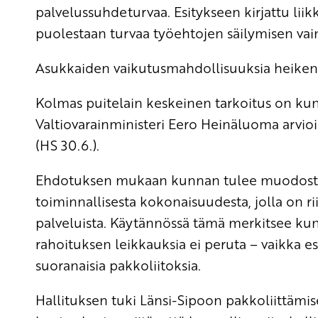
palvelussuhdeturvaa. Esitykseen kirjattu li
puolestaan turvaa työehtojen säilymisen v
Asukkaiden vaikutusmahdollisuuksia heike
Kolmas puitelain keskeinen tarkoitus on k
Valtiovarainministeri Eero Heinäluoma arvioi 
(HS 30.6.).
Ehdotuksen mukaan kunnan tulee muodostua
toiminnallisesta kokonaisuudesta, jolla on rii
palveluista. Käytännössä tämä merkitsee kun
rahoituksen leikkauksia ei peruta – vaikka es
suoranaisia pakkoliitoksia.
Hallituksen tuki Länsi-Sipoon pakkoliittämi