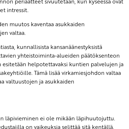
linnon periaatteet sivuutetaan, kun kyseessä ovat
t intressit.
teiden muutos kaventaa asukkaiden
en valtaa.
atiasta, kunnallisista kansanäänestyksistä
ttavien yhteistoiminta-alueiden päätöksenteon
 esitetään helpotettavaksi kuntien palvelujen ja
osakeyhtiöille. Tämä lisää virkamiesjohdon valtaa
taa valtuustojen ja asukkaiden
n läpivieminen ei ole mikään läpihuutojuttu.
stajilla on vaikeuksia selittää sitä kentällä.