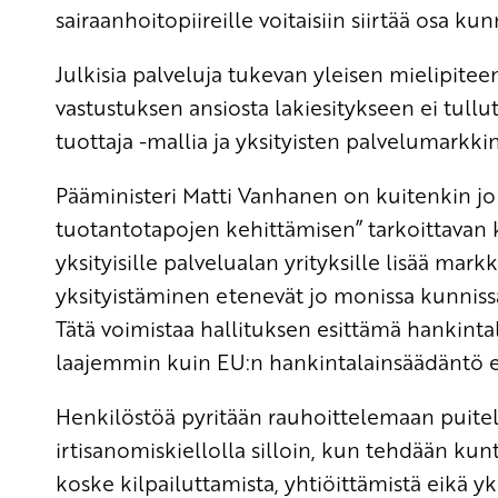
sairaanhoitopiireille voitaisiin siirtää osa kun
Julkisia palveluja tukevan yleisen mielipit
vastustuksen ansiosta lakiesitykseen ei tullut
tuottaja -mallia ja yksityisten palvelumarkki
Pääministeri Matti Vanhanen on kuitenkin jo 
tuotantotapojen kehittämisen” tarkoittavan 
yksityisille palvelualan yrityksille lisää mar
yksityistäminen etenevät jo monissa kunnis
Tätä voimistaa hallituksen esittämä hankintal
laajemmin kuin EU:n hankintalainsäädäntö ed
Henkilöstöä pyritään rauhoittelemaan puite
irtisanomiskiellolla silloin, kun tehdään kun
koske kilpailuttamista, yhtiöittämistä eikä y