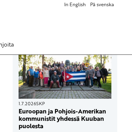
In English
På svenska
UUSIMMAT ARTIKKELIT
hjoita
1.7.2026
SKP
Euroopan ja Pohjois-Amerikan
kommunistit yhdessä Kuuban
puolesta