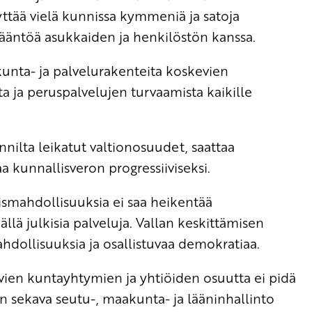
yttää vielä kunnissa kymmeniä ja satoja
nvääntöä asukkaiden ja henkilöstön kanssa.
kunta- ja palvelurakenteita koskevien
a ja peruspalvelujen turvaamista kaikille
nnilta leikatut valtionosuudet, saattaa
a kunnallisveron progressiiviseksi.
ismahdollisuuksia ei saa heikentää
ällä julkisia palveluja. Vallan keskittämisen
hdollisuuksia ja osallistuvaa demokratiaa.
ien kuntayhtymien ja yhtiöiden osuutta ei pidä
en sekava seutu-, maakunta- ja lääninhallinto