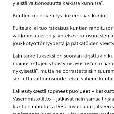
yleistä valtionosuutta kaikissa kunnissa”.
Kuntien menokehitys tiukempaan kuriin
Puitelaki ei tuo ratkaisua kuntien rahoitus
valtionosuuksien ja yhteisövero-osuuksien l
joukkotyöttömyydestä ja pätkätöiden yleisty
Lain tarkoitukseksi on suoraan kirjattukin k
mainostettujen yhdistymisavustusten määrä k
nykyisestä”, mutta ne porrastettaisiin suurempi
sen, että valtionosuudet eivät vähene kuntal
Lakiesityksestä sopineet puolueet – keskust
Vasemmistoliitto – jatkavat näin samaa linjaa,
kuntien rahoitusta 1990-luvun alun jälkeen vuo
supistaneet kuntien osuutta kansantaloudes