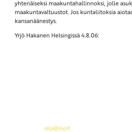
yhtenäiseksi maakuntahallinnoksi, jolle asuk
maakuntavaltuustot. Jos kuntaliitoksia aiotaa
kansanäänestys.
Yrjö Hakanen Helsingissä 4.8.06:
Yhteystiedot
SKP:n toimisto
Osoite: Viljatie 4 B 3. kerros, 00700 Helsinki
Puh: 045 7834 1346
Sähköposti:
skp
@skp.fi