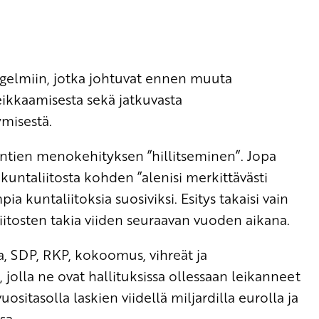
ongelmiin, jotka johtuvat ennen muuta
eikkaamisesta sekä jatkuvasta
misestä.
untien menokehityksen ”hillitseminen”. Jopa
untaliitosta kohden ”alenisi merkittävästi
a kuntaliitoksia suosiviksi. Esitys takaisi vain
iitosten takia viiden seuraavan vuoden aikana.
a, SDP, RKP, kokoomus, vihreät ja
 jolla ne ovat hallituksissa ollessaan leikanneet
sitasolla laskien viidellä miljardilla eurolla ja
sa.