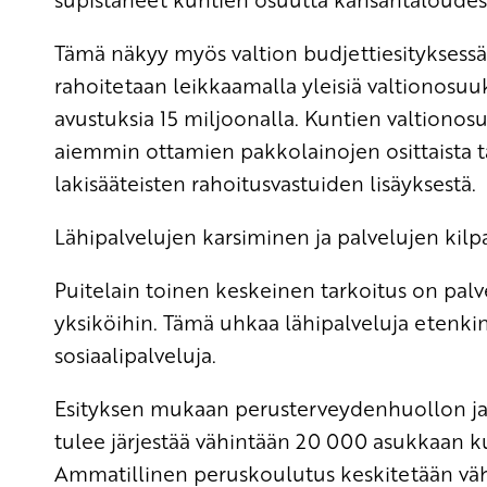
Tämä näkyy myös valtion budjettiesityksessä.
rahoitetaan leikkaamalla yleisiä valtionosuuk
avustuksia 15 miljoonalla. Kuntien valtionosu
aiemmin ottamien pakkolainojen osittaista t
lakisääteisten rahoitusvastuiden lisäyksestä.
Lähipalvelujen karsiminen ja palvelujen kil
Puitelain toinen keskeinen tarkoitus on pal
yksiköihin. Tämä uhkaa lähipalveluja etenki
sosiaalipalveluja.
Esityksen mukaan perusterveydenhuollon ja si
tulee järjestää vähintään 20 000 asukkaan ku
Ammatillinen peruskoulutus keskitetään väh