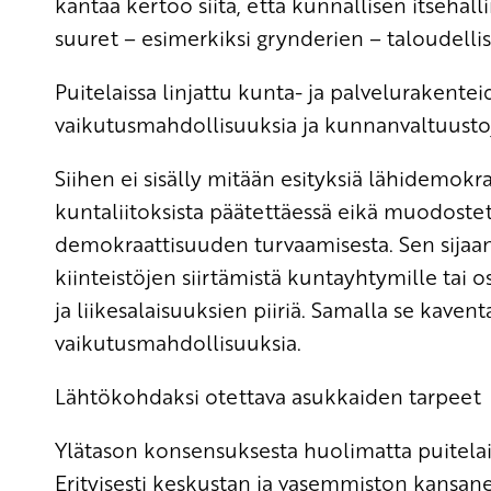
kantaa kertoo siitä, että kunnallisen itsehal
suuret – esimerkiksi grynderien – taloudellise
Puitelaissa linjattu kunta- ja palveluraken
vaikutusmahdollisuuksia ja kunnanvaltuustoj
Siihen ei sisälly mitään esityksiä lähidemokr
kuntaliitoksista päätettäessä eikä muodoste
demokraattisuuden turvaamisesta. Sen sijaan
kiinteistöjen siirtämistä kuntayhtymille tai 
ja liikesalaisuuksien piiriä. Samalla se kaven
vaikutusmahdollisuuksia.
Lähtökohdaksi otettava asukkaiden tarpeet
Ylätason konsensuksesta huolimatta puitelai
Erityisesti keskustan ja vasemmiston kansanedu