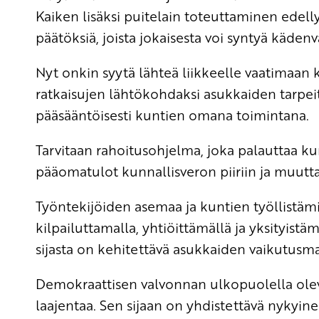
Kaiken lisäksi puitelain toteuttaminen edell
päätöksiä, joista jokaisesta voi syntyä käde
Nyt onkin syytä lähteä liikkeelle vaatimaan 
ratkaisujen lähtökohdaksi asukkaiden tarpeit
pääsääntöisesti kuntien omana toimintana.
Tarvitaan rahoitusohjelma, joka palauttaa ku
pääomatulot kunnallisveron piiriin ja muutta
Työntekijöiden asemaa ja kuntien työllistäm
kilpailuttamalla, yhtiöittämällä ja yksityistäm
sijasta on kehitettävä asukkaiden vaikutusma
Demokraattisen valvonnan ulkopuolella olev
laajentaa. Sen sijaan on yhdistettävä nykyin