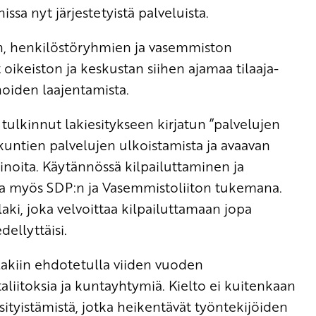
nissa nyt järjestetyistä palveluista.
een, henkilöstöryhmien ja vasemmiston
 oikeiston ja keskustan siihen ajamaa tilaaja-
noiden laajentamista.
tulkinnut lakiesitykseen kirjatun ”palvelujen
kuntien palvelujen ulkoistamista ja avaavan
kkinoita. Käytännössä kilpailuttaminen ja
sa myös SDP:n ja Vasemmistoliiton tukemana.
aki, joka velvoittaa kilpailuttamaan jopa
ellyttäisi.
lakiin ehdotetulla viiden vuoden
taliitoksia ja kuntayhtymiä. Kielto ei kuitenkaan
ksityistämistä, jotka heikentävät työntekijöiden