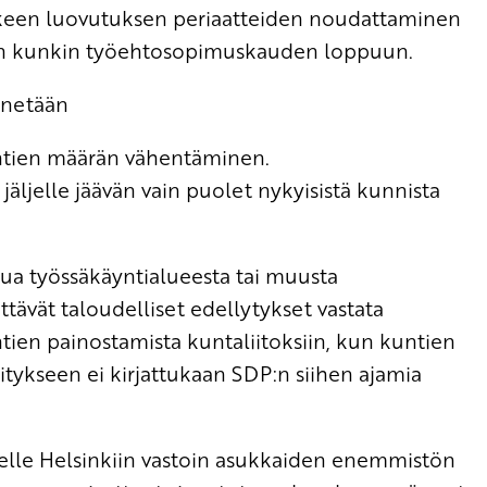
ikkeen luovutuksen periaatteiden noudattaminen
ain kunkin työehtosopimuskauden loppuun.
nnetään
untien määrän vähentäminen.
jäljelle jäävän vain puolet nykyisistä kunnista
 työssäkäyntialueesta tai muusta
ttävät taloudelliset edellytykset vastata
tien painostamista kuntaliitoksiin, kun kuntien
itykseen ei kirjattukaan SDP:n siihen ajamia
selle Helsinkiin vastoin asukkaiden enemmistön