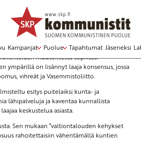
ja demokratia
vu
Kampanjat
Puolue
Tapahtumat
Jäseneksi
La
urakenteiden muutoksesta sopivasti
n ympärillä on lisännyt laaja konsensus, jossa
omus, vihreät ja Vasemmistoliitto.
isteltu esitys puitelaiksi kunta- ja
 lähipalveluja ja kaventaa kunnallista
 laajaa keskustelua asiasta.
tusta. Sen mukaan ”valtiontalouden kehykset
osuus rahoitettaisiin vähentämällä kuntien