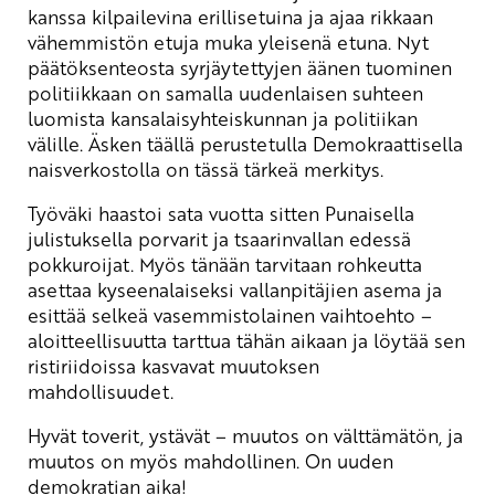
kanssa kilpailevina erillisetuina ja ajaa rikkaan
vähemmistön etuja muka yleisenä etuna. Nyt
päätöksenteosta syrjäytettyjen äänen tuominen
politiikkaan on samalla uudenlaisen suhteen
luomista kansalaisyhteiskunnan ja politiikan
välille. Äsken täällä perustetulla Demokraattisella
naisverkostolla on tässä tärkeä merkitys.
Työväki haastoi sata vuotta sitten Punaisella
julistuksella porvarit ja tsaarinvallan edessä
pokkuroijat. Myös tänään tarvitaan rohkeutta
asettaa kyseenalaiseksi vallanpitäjien asema ja
esittää selkeä vasemmistolainen vaihtoehto –
aloitteellisuutta tarttua tähän aikaan ja löytää sen
ristiriidoissa kasvavat muutoksen
mahdollisuudet.
Hyvät toverit, ystävät – muutos on välttämätön, ja
muutos on myös mahdollinen. On uuden
demokratian aika!