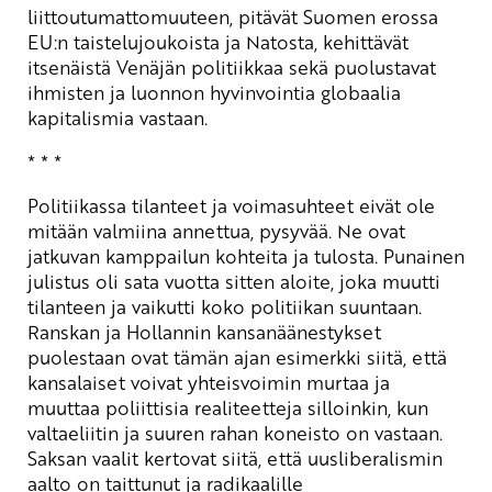
liittoutumattomuuteen, pitävät Suomen erossa
EU:n taistelujoukoista ja Natosta, kehittävät
itsenäistä Venäjän politiikkaa sekä puolustavat
ihmisten ja luonnon hyvinvointia globaalia
kapitalismia vastaan.
* * *
Politiikassa tilanteet ja voimasuhteet eivät ole
mitään valmiina annettua, pysyvää. Ne ovat
jatkuvan kamppailun kohteita ja tulosta. Punainen
julistus oli sata vuotta sitten aloite, joka muutti
tilanteen ja vaikutti koko politiikan suuntaan.
Ranskan ja Hollannin kansanäänestykset
puolestaan ovat tämän ajan esimerkki siitä, että
kansalaiset voivat yhteisvoimin murtaa ja
muuttaa poliittisia realiteetteja silloinkin, kun
valtaeliitin ja suuren rahan koneisto on vastaan.
Saksan vaalit kertovat siitä, että uusliberalismin
aalto on taittunut ja radikaalille