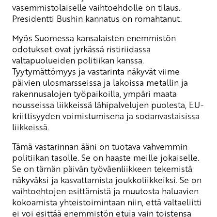
vasemmistolaiselle vaihtoehdolle on tilaus.
Presidentti Bushin kannatus on romahtanut.
Myös Suomessa kansalaisten enemmistön
odotukset ovat jyrkässä ristiriidassa
valtapuolueiden politiikan kanssa.
Tyytymättömyys ja vastarinta näkyvät viime
päivien ulosmarsseissa ja lakoissa metallin ja
rakennusalojen työpaikoilla, ympäri maata
nousseissa liikkeissä lähipalvelujen puolesta, EU-
kriittisyyden voimistumisena ja sodanvastaisissa
liikkeissä.
Tämä vastarinnan ääni on tuotava vahvemmin
politiikan tasolle. Se on haaste meille jokaiselle.
Se on tämän päivän työväenliikkeen tekemistä
näkyväksi ja kasvattamista joukkoliikkeiksi. Se on
vaihtoehtojen esittämistä ja muutosta haluavien
kokoamista yhteistoimintaan niin, että valtaeliitti
ei voi esittää enemmistön etuja vain toistensa