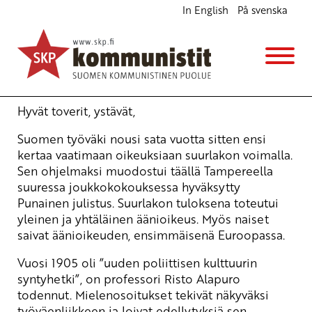
In English
På svenska
Puhe 1905 suurlakon ja Punaisen julkistuksen
100-vuotisjuhlassa
Ajankohtaista
18.10.2006 - 9:27
Yrjö Hakanen
Hyvät toverit, ystävät,
Suomen työväki nousi sata vuotta sitten ensi
kertaa vaatimaan oikeuksiaan suurlakon voimalla.
Sen ohjelmaksi muodostui täällä Tampereella
suuressa joukkokokouksessa hyväksytty
Punainen julistus. Suurlakon tuloksena toteutui
yleinen ja yhtäläinen äänioikeus. Myös naiset
saivat äänioikeuden, ensimmäisenä Euroopassa.
Vuosi 1905 oli ”uuden poliittisen kulttuurin
syntyhetki”, on professori Risto Alapuro
todennut. Mielenosoitukset tekivät näkyväksi
työväenliikkeen ja loivat edellytyksiä sen