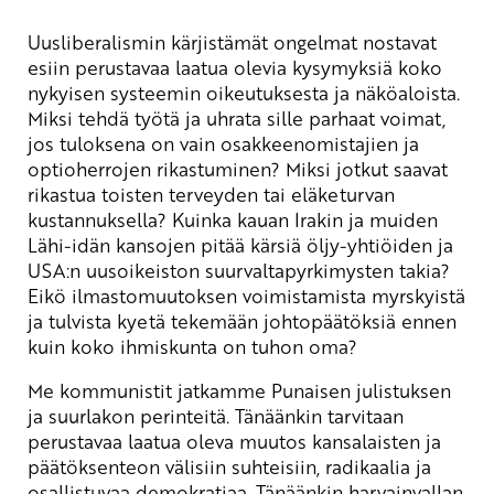
Uusliberalismin kärjistämät ongelmat nostavat
esiin perustavaa laatua olevia kysymyksiä koko
nykyisen systeemin oikeutuksesta ja näköaloista.
Miksi tehdä työtä ja uhrata sille parhaat voimat,
jos tuloksena on vain osakkeenomistajien ja
optioherrojen rikastuminen? Miksi jotkut saavat
rikastua toisten terveyden tai eläketurvan
kustannuksella? Kuinka kauan Irakin ja muiden
Lähi-idän kansojen pitää kärsiä öljy-yhtiöiden ja
USA:n uusoikeiston suurvaltapyrkimysten takia?
Eikö ilmastomuutoksen voimistamista myrskyistä
ja tulvista kyetä tekemään johtopäätöksiä ennen
kuin koko ihmiskunta on tuhon oma?
Me kommunistit jatkamme Punaisen julistuksen
ja suurlakon perinteitä. Tänäänkin tarvitaan
perustavaa laatua oleva muutos kansalaisten ja
päätöksenteon välisiin suhteisiin, radikaalia ja
osallistuvaa demokratiaa. Tänäänkin harvainvallan