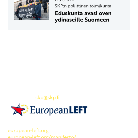
SKP:n poliittinen toimikunta
Eduskunta avasi oven
ydinaseille Suomeen
Yhteystiedot
SKP:n toimisto
Osoite: Viljatie 4 B 3. kerros, 00700 Helsinki
Puh: 045 7834 1346
Sähköposti:
skp
@skp.fi
SKP on Euroopan Vasemmistopuolueen jäsen.
european-left.org
european-left.org/manifesto/