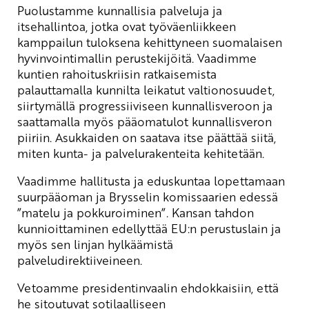
Puolustamme kunnallisia palveluja ja
itsehallintoa, jotka ovat työväenliikkeen
kamppailun tuloksena kehittyneen suomalaisen
hyvinvointimallin perustekijöitä. Vaadimme
kuntien rahoituskriisin ratkaisemista
palauttamalla kunnilta leikatut valtionosuudet,
siirtymällä progressiiviseen kunnallisveroon ja
saattamalla myös pääomatulot kunnallisveron
piiriin. Asukkaiden on saatava itse päättää siitä,
miten kunta- ja palvelurakenteita kehitetään.
Vaadimme hallitusta ja eduskuntaa lopettamaan
suurpääoman ja Brysselin komissaarien edessä
”matelu ja pokkuroiminen”. Kansan tahdon
kunnioittaminen edellyttää EU:n perustuslain ja
myös sen linjan hylkäämistä
palveludirektiiveineen.
Vetoamme presidentinvaalin ehdokkaisiin, että
he sitoutuvat sotilaalliseen