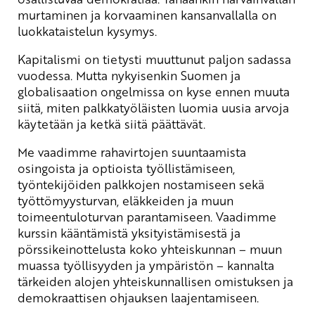
murtaminen ja korvaaminen kansanvallalla on
luokkataistelun kysymys.
Kapitalismi on tietysti muuttunut paljon sadassa
vuodessa. Mutta nykyisenkin Suomen ja
globalisaation ongelmissa on kyse ennen muuta
siitä, miten palkkatyöläisten luomia uusia arvoja
käytetään ja ketkä siitä päättävät.
Me vaadimme rahavirtojen suuntaamista
osingoista ja optioista työllistämiseen,
työntekijöiden palkkojen nostamiseen sekä
työttömyysturvan, eläkkeiden ja muun
toimeentuloturvan parantamiseen. Vaadimme
kurssin kääntämistä yksityistämisestä ja
pörssikeinottelusta koko yhteiskunnan – muun
muassa työllisyyden ja ympäristön – kannalta
tärkeiden alojen yhteiskunnallisen omistuksen ja
demokraattisen ohjauksen laajentamiseen.