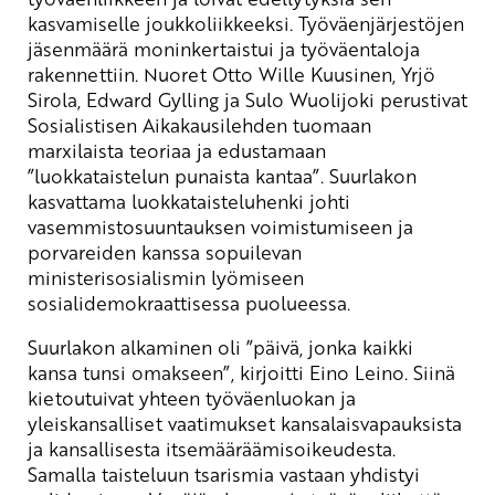
kasvamiselle joukkoliikkeeksi. Työväenjärjestöjen
jäsenmäärä moninkertaistui ja työväentaloja
rakennettiin. Nuoret Otto Wille Kuusinen, Yrjö
Sirola, Edward Gylling ja Sulo Wuolijoki perustivat
Sosialistisen Aikakausilehden tuomaan
marxilaista teoriaa ja edustamaan
”luokkataistelun punaista kantaa”. Suurlakon
kasvattama luokkataisteluhenki johti
vasemmistosuuntauksen voimistumiseen ja
porvareiden kanssa sopuilevan
ministerisosialismin lyömiseen
sosialidemokraattisessa puolueessa.
Suurlakon alkaminen oli ”päivä, jonka kaikki
kansa tunsi omakseen”, kirjoitti Eino Leino. Siinä
kietoutuivat yhteen työväenluokan ja
yleiskansalliset vaatimukset kansalaisvapauksista
ja kansallisesta itsemääräämisoikeudesta.
Samalla taisteluun tsarismia vastaan yhdistyi