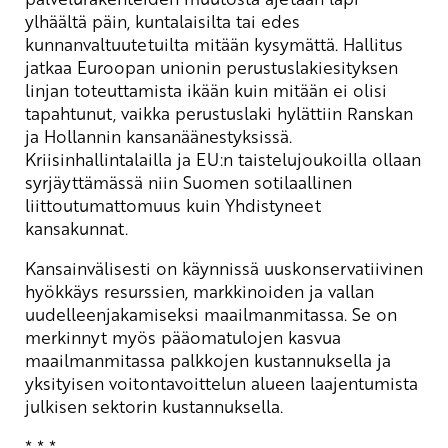
ylhäältä päin, kuntalaisilta tai edes
kunnanvaltuutetuilta mitään kysymättä. Hallitus
jatkaa Euroopan unionin perustuslakiesityksen
linjan toteuttamista ikään kuin mitään ei olisi
tapahtunut, vaikka perustuslaki hylättiin Ranskan
ja Hollannin kansanäänestyksissä.
Kriisinhallintalailla ja EU:n taistelujoukoilla ollaan
syrjäyttämässä niin Suomen sotilaallinen
liittoutumattomuus kuin Yhdistyneet
kansakunnat.
Kansainvälisesti on käynnissä uuskonservatiivinen
hyökkäys resurssien, markkinoiden ja vallan
uudelleenjakamiseksi maailmanmitassa. Se on
merkinnyt myös pääomatulojen kasvua
maailmanmitassa palkkojen kustannuksella ja
yksityisen voitontavoittelun alueen laajentumista
julkisen sektorin kustannuksella.
* * *