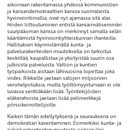
aikoinaan rakentamassa yhdessä kommunistien
ja kansandemokraattien kanssa suomalaista
hyvinvointimallia, ovat nyt ajamassa sitä alas.
Niiden liittoutuminen entistä kansainvälisemmän
suurpääoman kanssa on merkinnyt samalla selän
kääntämistä hyvinvointiyhteiskunnan ihanteille.
Hallituksen käynnistämällä kunta- ja
palvelurakenteiden muutoksella on tarkoitus
keskittää, kaupallistaa ja yksityistää suurin osa
julkisista palveluista. Valtion ja kuntien
työpaikoista aiotaan lähivuosina lopettaa joka
viides. Rikkaille jaetaan satojen miljoonien
verohelpotuksia, mutta työttömyysturvaan ei ole
luvassa senttiäkään lisää. Työntekijöiden
eläkerahoista jaetaan lisää pelimerkkejä
pörssikeinottelijoille.
Kaiken tämän edellytyksenä ja seurauksena on
demokratian kaventaminen. Esimerkiksi kunta- ja
palvelurakenteiden muutosta ajetaan läpi