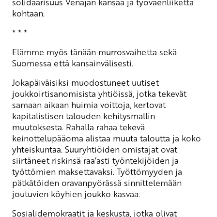
solidaarisuus Venäjän kansaa ja työväenliikettä
kohtaan.
* * *
Elämme myös tänään murrosvaihetta sekä
Suomessa että kansainvälisesti.
Jokapäiväisiksi muodostuneet uutiset
joukkoirtisanomisista yhtiöissä, jotka tekevät
samaan aikaan huimia voittoja, kertovat
kapitalistisen talouden kehitysmallin
muutoksesta. Rahalla rahaa tekevä
keinottelupääoma alistaa muuta taloutta ja koko
yhteiskuntaa. Suuryhtiöiden omistajat ovat
siirtäneet riskinsä raa’asti työntekijöiden ja
työttömien maksettavaksi. Työttömyyden ja
pätkätöiden oravanpyörässä sinnittelemään
joutuvien köyhien joukko kasvaa.
Sosialidemokraatit ja keskusta, jotka olivat