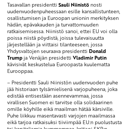
Tasavallan presidentti
Sauli Niinistö
nosti
uudenvuodenpuheessaan esille kansallistunteen,
osallistumisen ja Euroopan unionin merkityksen
hädän, epävakauden ja turvattomuuden
ratkaisemisessa. Niinistö sanoi, ettei EU voi olla
poissa niistä pöydistä, joissa tulevaisuutta
järjestellään ja viittaisi tilanteeseen, jossa
Yhdysvaltojen seuraava presidentti
Donald
Trump
ja Venäjän presidetti
Vladimir Putin
kävisivät keskustelua Euroopasta kuulematta
Eurooppaa.
– Presidentti Sauli Niinistön uudenvuoden puhe
jää historiaan tylsämielisenä varjopuheena, joka
edistää entisestään asennevammaa, jossa
virallisen Suomen ei tarvitse olla solidaarinen
omille köyhille eikä maailman hätää kärsiville.
Puhe liikkuu masentavasti varjojen maailmassa
eikä tarjoa ratkaisuksi tiiviimpää EU:n puolustusta
tai kapitalismia kummempaa, kritisoi SKP:n