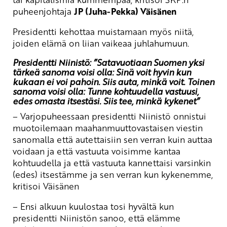
puheenjohtaja
JP (Juha-Pekka) Väisänen
Presidentti kehottaa muistamaan myös niitä,
joiden elämä on liian vaikeaa juhlahumuun.
Presidentti Niinistö: ”Satavuotiaan Suomen yksi
tärkeä sanoma voisi olla: Sinä voit hyvin kun
kukaan ei voi pahoin. Siis auta, minkä voit. Toinen
sanoma voisi olla: Tunne kohtuudella vastuusi,
edes omasta itsestäsi. Siis tee, minkä kykenet”
– Varjopuheessaan presidentti Niinistö onnistui
muotoilemaan maahanmuuttovastaisen viestin
sanomalla että autettaisiin sen verran kuin auttaa
voidaan ja että vastuuta voisimme kantaa
kohtuudella ja että vastuuta kannettaisi varsinkin
(edes) itsestämme ja sen verran kun kykenemme,
kritisoi Väisänen
– Ensi alkuun kuulostaa tosi hyvältä kun
presidentti Niinistön sanoo, että elämme