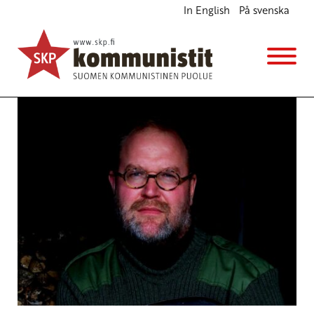
In English
På svenska
Presidentin varjopuhe
Ajankohtaista
1.1.2017 - 14:27
SKP
(Muokattu 6.11.2025 - 13:44)