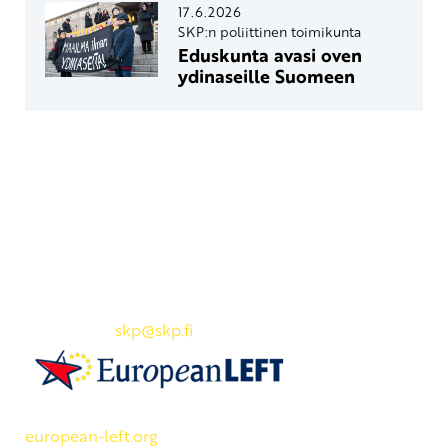
17.6.2026
SKP:n poliittinen toimikunta
Eduskunta avasi oven
ydinaseille Suomeen
Yhteystiedot
SKP:n toimisto
Osoite: Viljatie 4 B 3. kerros, 00700 Helsinki
Puh: 045 7834 1346
Sähköposti:
skp
@skp.fi
SKP on Euroopan Vasemmistopuolueen jäsen.
european-left.org