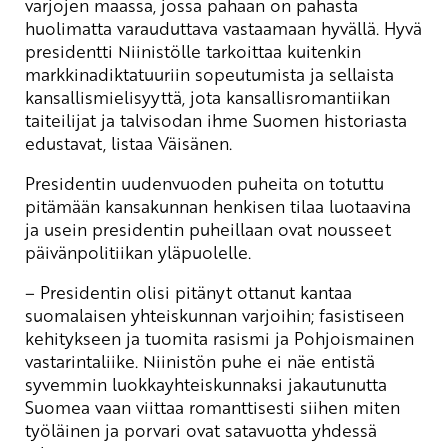
varjojen maassa, jossa pahaan on pahasta
huolimatta varauduttava vastaamaan hyvällä. Hyvä
presidentti Niinistölle tarkoittaa kuitenkin
markkinadiktatuuriin sopeutumista ja sellaista
kansallismielisyyttä, jota kansallisromantiikan
taiteilijat ja talvisodan ihme Suomen historiasta
edustavat, listaa Väisänen.
Presidentin uudenvuoden puheita on totuttu
pitämään kansakunnan henkisen tilaa luotaavina
ja usein presidentin puheillaan ovat nousseet
päivänpolitiikan yläpuolelle.
– Presidentin olisi pitänyt ottanut kantaa
suomalaisen yhteiskunnan varjoihin; fasistiseen
kehitykseen ja tuomita rasismi ja Pohjoismainen
vastarintaliike. Niinistön puhe ei näe entistä
syvemmin luokkayhteiskunnaksi jakautunutta
Suomea vaan viittaa romanttisesti siihen miten
työläinen ja porvari ovat satavuotta yhdessä