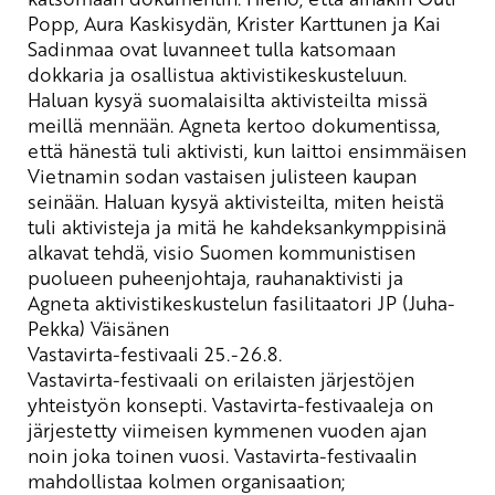
Popp
, Aura Kaskisydän, Krister Karttunen ja Kai
Sadinmaa
ovat luvanneet tulla katsomaan
dokkaria
ja
osallistua
aktivistikeskusteluun
.
Haluan kysyä
suomalaisilta aktivisteilta
missä
meillä mennään. Agneta kertoo dokumentissa,
että hänestä tuli aktivisti, kun laittoi ensimmäisen
Vietnamin sodan vastaisen julisteen kaupan
seinään. Haluan kysyä aktivisteilta, miten heistä
tuli aktivisteja ja mitä he kahdeksankymppisinä
alkavat tehdä, visio Suomen kommunistisen
puolueen puheenjohtaja, rauhanaktivisti ja
Agneta aktivistikeskustelun
fasilitaatori
JP (Juha-
Pekka) Väisänen
Vastavirta-festivaali 25.-26.8.
Vastavirta-festivaali on erilaisten järjestöjen
yhteistyön konsepti. Vastavirta-festivaaleja on
järjestetty viimeisen kymmenen vuoden ajan
noin joka toinen vuosi. Vastavirta-festivaalin
mahdollistaa kolmen organisaation;