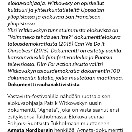
elokuvaohjaaja.
Witkowsky
on o
piskellut
kulttuuri ja yhteiskuntatieteitä Uppsalan
yliopistossa ja elokuvaa San
Franc
i
scon
yliopistossa.
Yksi WItkowskyn tunnetuimmista elokuvista on
”Voimmeko tehdä sen itse?” dokumenttielokuva
talousdemokratiasta (2015) Can
We
Do
It
Ourselves
? (2015). Dokumentti on esitetty useilla
kansainvälisillä filmifestivaaleilla ja Ruotsin
televisiossa. Film For Action sivusto valitsi
Witkowskyn talousdemokratia dokumentin 100
dokumentin listalle, joilla muutetaan maailmaa.
Dokumentti rauhanaktivistista
Vastavirta-festivaalilla nähdään ruotsalaisen
elokuvaohjaaja Patrik
Witkowskyn
uusin
dokumentti, “Agneta
”, joka
on vasta saanut ensi
esityksensä Tukholmassa. E
lokuva
seuraa
Pohjois-Ruotsista Tukholmaan muuttaneen
Agneta Nordbergin
henkilöä.
Agneta-dokumentti