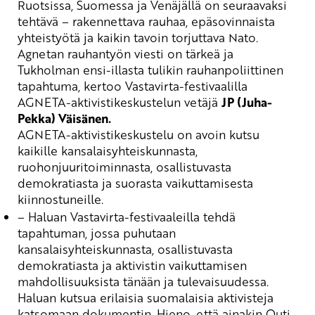
Ruotsissa, Suomessa ja Venäjällä on seuraavaksi
tehtävä – rakennettava rauhaa, epäsovinnaista
yhteistyötä ja kaikin tavoin torjuttava Nato.
Agnetan rauhantyön viesti on tärkeä ja
Tukholman ensi-illasta tulikin rauhanpoliittinen
tapahtuma
, kertoo Vastavirta-festivaalilla
AGNETA-aktivistikeskustelun vetäjä
JP (Juha-
Pekka) Väisänen.
AGNETA-aktivistikeskustelu on avoin kutsu
kaikille
kansalaisyhteiskunnasta
,
ruohonjuuritoiminnasta
, osallistuvasta
demokratiasta
ja suorasta vaikuttamisesta
kiinnostuneille.
– Haluan Vastavirta-festivaaleilla tehdä
tapahtuman, jossa puhutaan
kansalaisyhteiskunnasta, osallistuvasta
demokratiasta ja aktivistin vaikuttamisen
mahdollisuuksista tänään ja tulev
a
isuudessa.
Haluan kutsua erilaisia suomalaisia aktivisteja
katsomaan dokumentin.
Hieno, että ainakin Outi