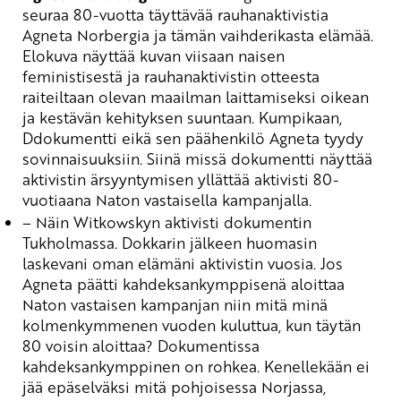
seuraa 80-vuotta täyttävää rauhanaktivistia
Agneta Norbergia ja tämän vaihderikasta elämää.
Elokuva näyttää kuvan
viisaan naisen
feministisestä ja rauhanaktivistin otteesta
raiteiltaan olevan maailman laittamiseksi oikean
ja kestävän kehityksen suuntaan. Kumpikaan,
D
d
okumentti
eikä sen päähenkilö Agneta tyydy
sovinnaisuuksiin. Siinä missä dokumentti näyttää
aktivistin ärsyyntymisen yllättää aktivisti 80-
vuotiaana Naton
vastaisella kampanjalla.
– Näin Witkowskyn aktivisti dokumentin
Tukholmassa.
Dokkarin
jälkeen huomasin
laskevani oman elämäni aktivistin vuosia. Jos
Agneta päätti kahdeksankymppisenä aloittaa
Naton vastaisen kampanjan niin mitä minä
kolmenkymmenen vuoden kuluttua, kun täytän
80 voisin aloittaa? Dokumentissa
kahdeksankymppinen on rohkea. Kenellekään ei
jää epäselväksi mitä pohjoisessa Norjassa,