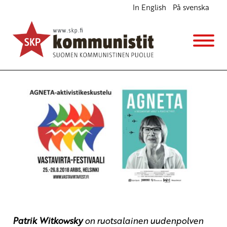
In English
På svenska
Mitä on olla aktivisti
Ajankohtaista
7.8.2018 - 13:37
SKP
Patrik
Witkowsky
on ruotsalainen uudenpolven