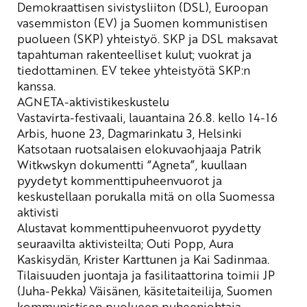
Demokraattisen sivistysliiton (DSL), Euroopan
vasemmiston (EV) ja Suomen kommunistisen
puolueen (SKP) yhteistyö. SKP ja DSL maksavat
tapahtuman rakenteelliset kulut; vuokrat ja
tiedottaminen. EV tekee yhteistyötä SKP:n
kanssa.
AGNETA-aktivistikeskustelu
Vastavirta-festivaali, lauantaina 26.8.
kello 14
-16
Arbis
, huone 23,
Dagmarinkatu
3, Helsinki
Katsotaan ruotsalaisen elokuvaohjaaja Patrik
Witkwskyn
dokumentti “Agneta”, kuullaan
pyydetyt
kommenttipuheenvuorot
ja
keskustellaan porukalla mitä on olla Suomessa
aktivisti
Alustavat
kommenttipuheenvuorot
pyydetty
seuraavilta aktivisteilta;
Outi
Popp
, Aura
Kaskisydän, Krister Karttunen
ja
Kai
Sadinmaa
.
Tilaisuuden juontaja ja fasilitaattorina toimii
JP
(Juha-Pekka) Väisänen
, käsitetaiteilija, Suomen
kommunistisen puolueen puheenjohtaja