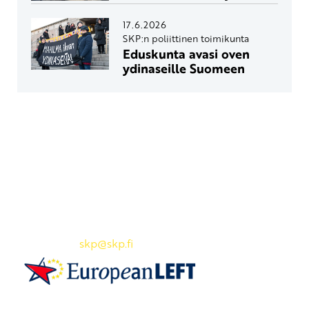
17.6.2026
SKP:n poliittinen toimikunta
Eduskunta avasi oven
ydinaseille Suomeen
Yhteystiedot
SKP:n toimisto
Osoite: Viljatie 4 B 3. kerros, 00700 Helsinki
Puh: 045 7834 1346
Sähköposti:
skp
@skp.fi
SKP on Euroopan Vasemmistopuolueen jäsen.