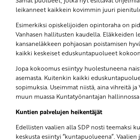
Samat puolueet, jotka nyt esittävät ohjelmia
leikanneet kaikkein kovimmin juuri pienituloi
Esimerkiksi opiskelijoiden opintoraha on pid
Vanhasen hallitusten kaudella. Eläkkeiden le
kansaneläkkeen pohjaosan poistamisen hyvä
kaikki keskeiset eduskuntapuolueet kokoom
Jopa kokoomus esiintyy huolestuneena naist
asemasta. Kuitenkin kaikki eduskuntapuoluee
sopimuksia. Useimmat niistä, aina vihreitä ja
muun muassa Kuntatyönantajan hallinnossa pä
Kuntien palvelujen heikentäjät
Edellisten vaalien alla SDP nosti teemaksi 
keskusta esiintyi ”kuntapuolueena”. Vaalien