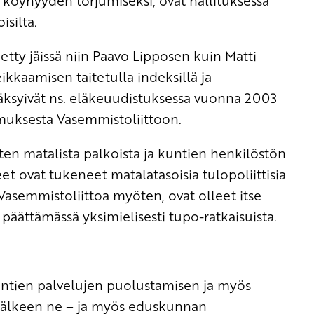
 köyhyyden torjumiseksi, ovat hallituksessa
silta.
etty jäissä niin Paavo Lipposen kuin Matti
ikkaamisen taitetulla indeksillä ja
ksyivät ns. eläkeuudistuksessa vuonna 2003
uksesta Vasemmistoliittoon.
en matalista palkoista ja kuntien henkilöstön
t ovat tukeneet matalatasoisia tulopoliittisia
 Vasemmistoliittoa myöten, ovat olleet itse
ättämässä yksimielisesti tupo-ratkaisuista.
kuntien palvelujen puolustamisen ja myös
 jälkeen ne – ja myös eduskunnan