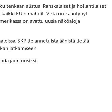
uitenkaan alistua. Ranskalaiset ja hollantilaiset
at kaikki EU:n mahdit. Virta on kääntynyt
merikassa on avattu uusia näköaloja
aleissa. SKP:lle annetuista äänistä tietää
iikan jatkamiseen.
dä jaon uusiksi!