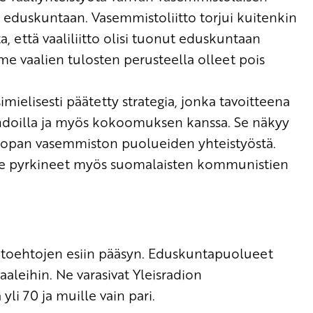
eduskuntaan. Vasemmistoliitto torjui kuitenkin
a, että vaaliliitto olisi tuonut eduskuntaan
ime vaalien tulosten perusteella olleet pois
mielisesti päätetty strategia, jonka tavoitteena
ehdoilla ja myös kokoomuksen kanssa. Se näkyy
roopan vasemmiston puolueiden yhteistyöstä.
me pyrkineet myös suomalaisten kommunistien
ihtoehtojen esiin pääsyn. Eduskuntapuolueet
aaleihin. Ne varasivat Yleisradion
yli 70 ja muille vain pari.