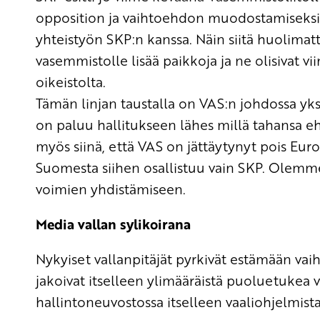
opposition ja vaihtoehdon muodostamiseksi 
yhteistyön SKP:n kanssa. Näin siitä huolimatt
vasemmistolle lisää paikkoja ja ne olisivat vi
oikeistolta.
Tämän linjan taustalla on VAS:n johdossa yksi
on paluu hallitukseen lähes millä tahansa 
myös siinä, että VAS on jättäytynyt pois Eu
Suomesta siihen osallistuu vain SKP. Olem
voimien yhdistämiseen.
Media vallan sylikoirana
Nykyiset vallanpitäjät pyrkivät estämään va
jakoivat itselleen ylimääräistä puoluetukea v
hallintoneuvostossa itselleen vaaliohjelmista 