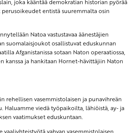
lain, joka kääntää demokratian historian pyörää
t perusoikeudet entistä suuremmalta osin
ynnytellään Natoa vastustavaa äänestäjien
an suomalaisjoukot osallistuvat eduskunnan
tilla Afganistanissa sotaan Naton operaatiossa,
en kanssa ja hankitaan Hornet-hävittäjiin Naton
 rehellisen vasemmistolaisen ja punavihreän
 Haluamme viedä työpaikoilta, lähiöistä, ay- ja
oksen vaatimukset eduskuntaan.
le vaaliyhteistyötä vahvan vasemmistolaisen