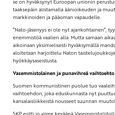
se on hyväksynyt Euroopan unionin perustus
taaksepäin alistamalla äänioikeuden ja muu
markkinoiden ja pääoman vapaudelle.
”Nato-jäsenyys ei ole nyt ajankohtainen”, ty
enemmistöä vaalien alla. Mutta samaan aika
aikoinaan yksimielisesti hyväksymällä mandaa
aloitetaan harjoittelu Naton taistelujoukkoj
hyökkäysaseistusta.
Vasemmistolainen ja punavihreä vaihtoehto
Suomen kommunistinen puolue tuo vaaleihin
vaihtoehdon, joka eduskunnasta nyt puuttuu.
kansalaisliikkeistä nousseet suunnan muut
SKP esitti jo viime keväänä Vasemmistoliitol