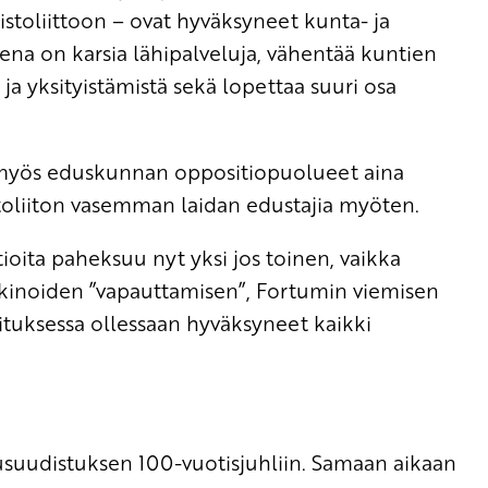
oliittoon – ovat hyväksyneet kunta- ja
na on karsia lähipalveluja, vähentää kuntien
 ja yksityistämistä sekä lopettaa suuri osa
a myös eduskunnan oppositiopuolueet aina
oliiton vasemman laidan edustajia myöten.
ioita paheksuu nyt yksi jos toinen, vaikka
kkinoiden ”vapauttamisen”, Fortumin viemisen
lituksessa ollessaan hyväksyneet kaikki
suudistuksen 100-vuotisjuhliin. Samaan aikaan