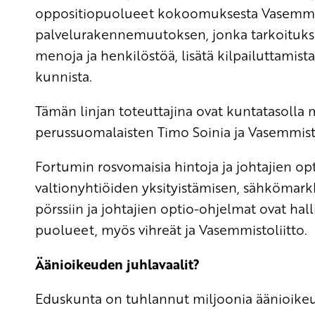
oppositiopuolueet kokoomuksesta Vasemmist
palvelurakennemuutoksen, jonka tarkoitukse
menoja ja henkilöstöä, lisätä kilpailuttamista
kunnista.
Tämän linjan toteuttajina ovat kuntatasoll
perussuomalaisten Timo Soinia ja Vasemmist
Fortumin rosvomaisia hintoja ja johtajien opt
valtionyhtiöiden yksityistämisen, sähkömar
pörssiin ja johtajien optio-ohjelmat ovat hal
puolueet, myös vihreät ja Vasemmistoliitto.
Äänioikeuden juhlavaalit?
Eduskunta on tuhlannut miljoonia äänioikeu