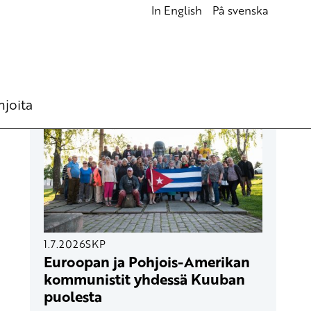
In English
På svenska
UUSIMMAT ARTIKKELIT
hjoita
1.7.2026
SKP
Euroopan ja Pohjois-Amerikan
kommunistit yhdessä Kuuban
puolesta