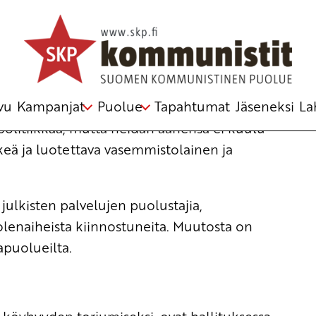
to?
vu
Kampanjat
Puolue
Tapahtumat
Jäseneksi
La
 politiikkaa, mutta heidän äänensä ei kuulu
eä ja luotettava vasemmistolainen ja
, julkisten palvelujen puolustajia,
lenaiheista kiinnostuneita. Muutosta on
apuolueilta.