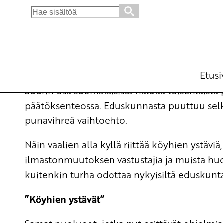
Search
for:
Mihin eduskunnasta on kadonnut vasemmis
Ajankohtaista
16.1.2007 - 9:49
Yrjö Hakanen
Etusi
Suurin osa suomalaisista haluaa toisenlaista
päätöksenteossa. Eduskunnasta puuttuu selk
punavihreä vaihtoehto.
Näin vaalien alla kyllä riittää köyhien ystäviä
ilmastonmuutoksen vastustajia ja muista huo
kuitenkin turha odottaa nykyisiltä eduskunt
”Köyhien ystävät”