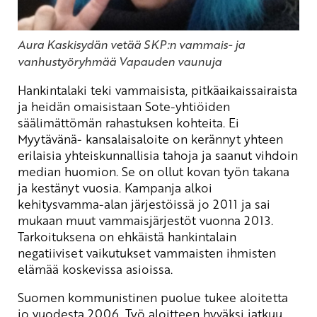
Aura Kaskisydän vetää SKP:n vammais- ja
vanhustyöryhmää Vapauden vaunuja
Hankintalaki teki vammaisista, pitkäaikaissairaista
ja heidän omaisistaan Sote-yhtiöiden
säälimättömän rahastuksen kohteita. Ei
Myytävänä- kansalaisaloite on kerännyt yhteen
erilaisia yhteiskunnallisia tahoja ja saanut vihdoin
median huomion. Se on ollut kovan työn takana
ja kestänyt vuosia. Kampanja alkoi
kehitysvamma-alan järjestöissä jo 2011 ja sai
mukaan muut vammaisjärjestöt vuonna 2013.
Tarkoituksena on ehkäistä hankintalain
negatiiviset vaikutukset vammaisten ihmisten
elämää koskevissa asioissa.
Suomen kommunistinen puolue tukee aloitetta
jo vuodesta 2006. Työ aloitteen hyväksi jatkuu