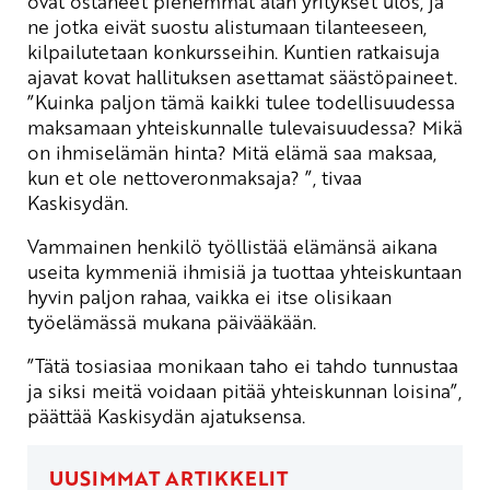
ovat ostaneet pienemmät alan yritykset ulos, ja
ne jotka eivät suostu alistumaan tilanteeseen,
kilpailutetaan konkursseihin. Kuntien ratkaisuja
ajavat kovat hallituksen asettamat säästöpaineet.
”Kuinka paljon tämä kaikki tulee todellisuudessa
maksamaan yhteiskunnalle tulevaisuudessa? Mikä
on ihmiselämän hinta? Mitä elämä saa maksaa,
kun et ole nettoveronmaksaja? ”, tivaa
Kaskisydän.
Vammainen henkilö työllistää elämänsä aikana
useita kymmeniä ihmisiä ja tuottaa yhteiskuntaan
hyvin paljon rahaa, vaikka ei itse olisikaan
työelämässä mukana päivääkään.
”Tätä tosiasiaa monikaan taho ei tahdo tunnustaa
ja siksi meitä voidaan pitää yhteiskunnan loisina”,
päättää Kaskisydän ajatuksensa.
UUSIMMAT ARTIKKELIT