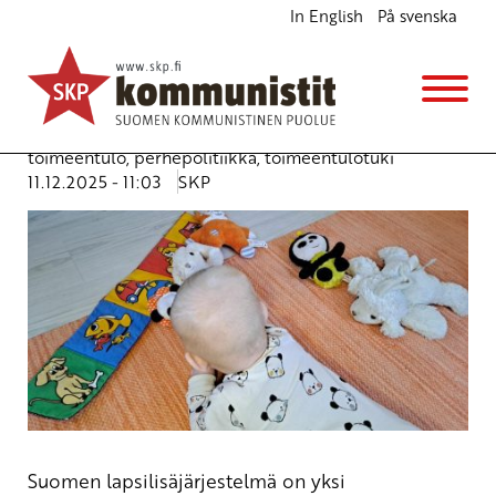
In English
På svenska
Lasten hyvinvointi ei ole kuluerä – Kommunistit
vaativat lapsilisien ulottamista 18 ikävuoteen asti
Ajankohtaista
Uncategorized
Avainsanat:
lapsilisät
,
lapsiperheet
,
perheiden
toimeentulo
,
perhepolitiikka
,
toimeentulotuki
11.12.2025 - 11:03
SKP
Suomen lapsilisäjärjestelmä on yksi