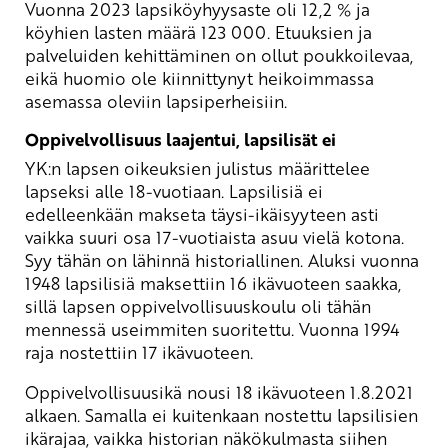
Vuonna 2023 lapsiköyhyysaste oli 12,2 % ja
köyhien lasten määrä 123 000. Etuuksien ja
palveluiden kehittäminen on ollut poukkoilevaa,
eikä huomio ole kiinnittynyt heikoimmassa
asemassa oleviin lapsiperheisiin.
Oppivelvollisuus laajentui, lapsilisät ei
YK:n lapsen oikeuksien julistus määrittelee
lapseksi alle 18-vuotiaan. Lapsilisiä ei
edelleenkään makseta täysi-ikäisyyteen asti
vaikka suuri osa 17-vuotiaista asuu vielä kotona.
Syy tähän on lähinnä historiallinen. Aluksi vuonna
1948 lapsilisiä maksettiin 16 ikävuoteen saakka,
sillä lapsen oppivelvollisuuskoulu oli tähän
mennessä useimmiten suoritettu. Vuonna 1994
raja nostettiin 17 ikävuoteen.
Oppivelvollisuusikä nousi 18 ikävuoteen 1.8.2021
alkaen. Samalla ei kuitenkaan nostettu lapsilisien
ikärajaa, vaikka historian näkökulmasta siihen