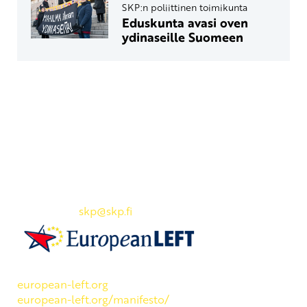
SKP:n poliittinen toimikunta
Eduskunta avasi oven
ydinaseille Suomeen
Yhteystiedot
SKP:n toimisto
Osoite: Viljatie 4 B 3. kerros, 00700 Helsinki
Puh: 045 7834 1346
Sähköposti:
skp
@skp.fi
SKP on Euroopan Vasemmistopuolueen jäsen.
european-left.org
european-left.org/manifesto/