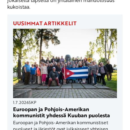
jokaisella lapsella on yhtäläinen mahdollisuus
kukoistaa.
UUSIMMAT ARTIKKELIT
1.7.2026
SKP
Euroopan ja Pohjois-Amerikan
kommunistit yhdessä Kuuban puolesta
Euroopan ja Pohjois-Amerikan kommunistiset
puolueet ja järjestöt ovat julkaisseet yhteisen