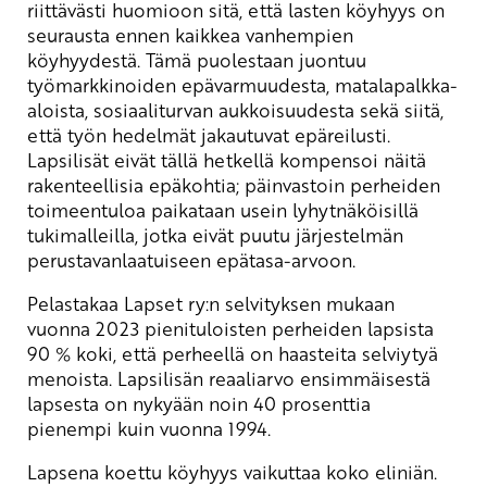
riittävästi huomioon sitä, että lasten köyhyys on
seurausta ennen kaikkea vanhempien
köyhyydestä. Tämä puolestaan juontuu
työmarkkinoiden epävarmuudesta, matalapalkka-
aloista, sosiaaliturvan aukkoisuudesta sekä siitä,
että työn hedelmät jakautuvat epäreilusti.
Lapsilisät eivät tällä hetkellä kompensoi näitä
rakenteellisia epäkohtia; päinvastoin perheiden
toimeentuloa paikataan usein lyhytnäköisillä
tukimalleilla, jotka eivät puutu järjestelmän
perustavanlaatuiseen epätasa-arvoon.
Pelastakaa Lapset ry:n selvityksen mukaan
vuonna 2023 pienituloisten perheiden lapsista
90 % koki, että perheellä on haasteita selviytyä
menoista. Lapsilisän reaaliarvo ensimmäisestä
lapsesta on nykyään noin 40 prosenttia
pienempi kuin vuonna 1994.
Lapsena koettu köyhyys vaikuttaa koko eliniän.