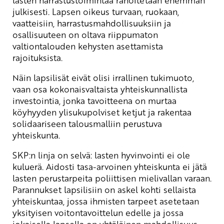
lasten harrastustoimintaa rahoitetaan enemmän
julkisesti. Lapsen oikeus turvaan, ruokaan,
vaatteisiin, harrastusmahdollisuuksiin ja
osallisuuteen on oltava riippumaton
valtiontalouden kehysten asettamista
rajoituksista.
Näin lapsilisät eivät olisi irrallinen tukimuoto,
vaan osa kokonaisvaltaista yhteiskunnallista
investointia, jonka tavoitteena on murtaa
köyhyyden ylisukupolviset ketjut ja rakentaa
solidaariseen talousmalliin perustuva
yhteiskunta.
SKP:n linja on selvä: lasten hyvinvointi ei ole
kuluerä. Aidosti tasa-arvoinen yhteiskunta ei jätä
lasten perustarpeita poliittisen mielivallan varaan.
Parannukset lapsilisiin on askel kohti sellaista
yhteiskuntaa, jossa ihmisten tarpeet asetetaan
yksityisen voitontavoittelun edelle ja jossa