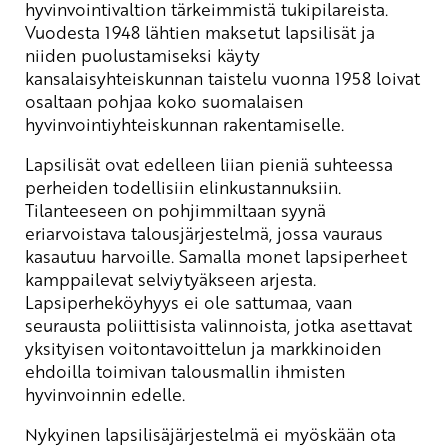
hyvinvointivaltion tärkeimmistä tukipilareista.
Vuodesta 1948 lähtien maksetut lapsilisät ja
niiden puolustamiseksi käyty
kansalaisyhteiskunnan taistelu vuonna 1958 loivat
osaltaan pohjaa koko suomalaisen
hyvinvointiyhteiskunnan rakentamiselle.
Lapsilisät ovat edelleen liian pieniä suhteessa
perheiden todellisiin elinkustannuksiin.
Tilanteeseen on pohjimmiltaan syynä
eriarvoistava talousjärjestelmä, jossa vauraus
kasautuu harvoille. Samalla monet lapsiperheet
kamppailevat selviytyäkseen arjesta.
Lapsiperheköyhyys ei ole sattumaa, vaan
seurausta poliittisista valinnoista, jotka asettavat
yksityisen voitontavoittelun ja markkinoiden
ehdoilla toimivan talousmallin ihmisten
hyvinvoinnin edelle.
Nykyinen lapsilisäjärjestelmä ei myöskään ota