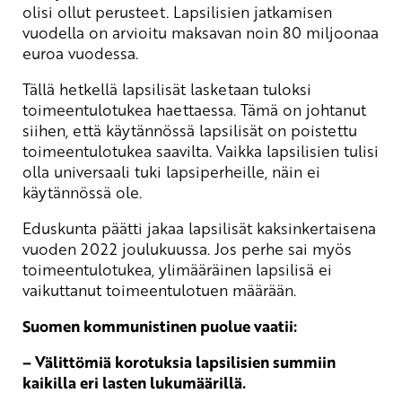
olisi ollut perusteet. Lapsilisien jatkamisen
vuodella on arvioitu maksavan noin 80 miljoonaa
euroa vuodessa.
Tällä hetkellä lapsilisät lasketaan tuloksi
toimeentulotukea haettaessa. Tämä on johtanut
siihen, että käytännössä lapsilisät on poistettu
toimeentulotukea saavilta. Vaikka lapsilisien tulisi
olla universaali tuki lapsiperheille, näin ei
käytännössä ole.
Eduskunta päätti jakaa lapsilisät kaksinkertaisena
vuoden 2022 joulukuussa. Jos perhe sai myös
toimeentulotukea, ylimääräinen lapsilisä ei
vaikuttanut toimeentulotuen määrään.
Suomen kommunistinen puolue vaatii:
– Välittömiä korotuksia lapsilisien summiin
kaikilla eri lasten lukumäärillä.