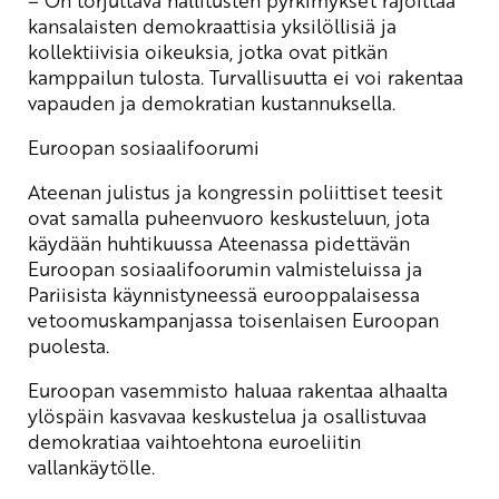
kansalaisten demokraattisia yksilöllisiä ja
kollektiivisia oikeuksia, jotka ovat pitkän
kamppailun tulosta. Turvallisuutta ei voi rakentaa
vapauden ja demokratian kustannuksella.
Euroopan sosiaalifoorumi
Ateenan julistus ja kongressin poliittiset teesit
ovat samalla puheenvuoro keskusteluun, jota
käydään huhtikuussa Ateenassa pidettävän
Euroopan sosiaalifoorumin valmisteluissa ja
Pariisista käynnistyneessä eurooppalaisessa
vetoomuskampanjassa toisenlaisen Euroopan
puolesta.
Euroopan vasemmisto haluaa rakentaa alhaalta
ylöspäin kasvavaa keskustelua ja osallistuvaa
demokratiaa vaihtoehtona euroeliitin
vallankäytölle.