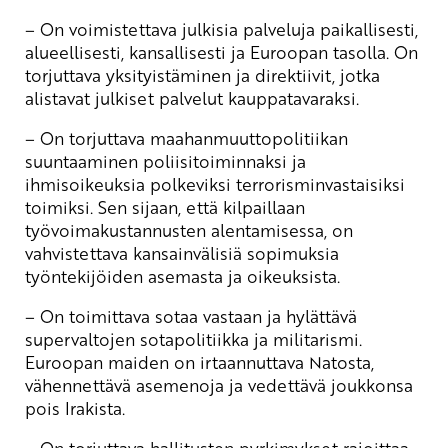
– On voimistettava julkisia palveluja paikallisesti,
alueellisesti, kansallisesti ja Euroopan tasolla. On
torjuttava yksityistäminen ja direktiivit, jotka
alistavat julkiset palvelut kauppatavaraksi.
– On torjuttava maahanmuuttopolitiikan
suuntaaminen poliisitoiminnaksi ja
ihmisoikeuksia polkeviksi terrorisminvastaisiksi
toimiksi. Sen sijaan, että kilpaillaan
työvoimakustannusten alentamisessa, on
vahvistettava kansainvälisiä sopimuksia
työntekijöiden asemasta ja oikeuksista.
– On toimittava sotaa vastaan ja hylättävä
supervaltojen sotapolitiikka ja militarismi.
Euroopan maiden on irtaannuttava Natosta,
vähennettävä asemenoja ja vedettävä joukkonsa
pois Irakista.
– On torjuttava hallitusten pyrkimykset rajoittaa