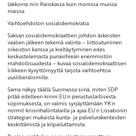
lakkoina niin Ranskassa kuin monissa muissa
maissa.
Vaihtoehdoton sosialidemokratia
Saksan sosialidemokraattien johdon äskeisten
vaalien jälkeen tekemä valinta – liittoutuminen
oikeiston kanssa ja kieltäytyminen edes
keskustelemasta punavihreän enemmistön
mahdollisuudesta – kuvaa sosialidemokraattisen
liikkeen kyvyttömyyttä tarjota vaihtoehtoa
uusliberalismille.
Sama näkyy täällä Suomessa siinä, miten SDP
pitää edelleen kiinni EU:n perustuslaillisesta
sopimuksesta, on valmis syrjäyttämään YK:n
normit kriisinhallintalailla ja ajaa EU:n Lissabonin
strategian mukaista kunta- ja palvelurakenteiden
keskittämistä ja kilpailuttamista.