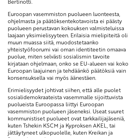
Bertinotti.
Euroopan vasemmiston puolueen luonteesta,
ohjelmasta ja päätöksentekotavoista ei päästy
puolueen perustavan kokouksen valmisteluissa
laajaan yksimielisyyteen. Erilaisia mielipiteitä oli
muun muassa siitä, muodostetaanko
yhteistyöfoorumi vai oman identiteetin omaava
puolue, miten selvästi sosialismin tavoite
kirjataan ohjelmaan, onko se EU-alueen vai koko
Euroopan laajuinen ja tehdäänkö päätöksiä vain
konsensuksella vai myös äänestäen.
Erimielisyydet johtivat siihen, että alle puolet
sosialidemokraateista vasemmalle sijoittuvista
puolueista Euroopassa liittyi Euroopan
vasemmiston puolueen jäseneksi. Useat suuret
kommunistiset puolueet ovat tarkkailijajäseniä,
kuten Tshekin KSCM ja Kyproksen AKEL, tai
jättäytyneet ulkopuolelle, kuten Kreikan ja