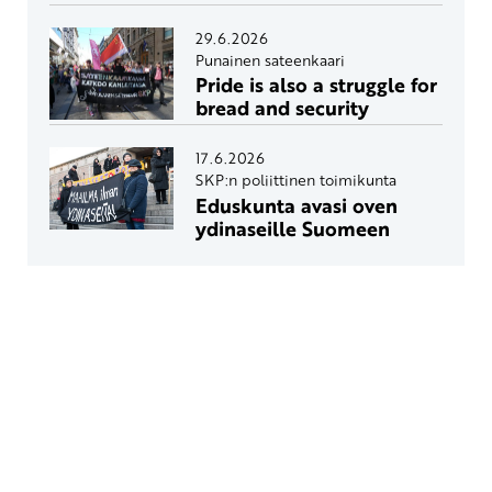
29.6.2026
Punainen sateenkaari
Pride is also a struggle for
bread and security
17.6.2026
SKP:n poliittinen toimikunta
Eduskunta avasi oven
ydinaseille Suomeen
Yhteystiedot
SKP:n toimisto
Osoite: Viljatie 4 B 3. kerros, 00700 Helsinki
Puh: 045 7834 1346