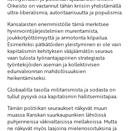
Oikeisto on vastannut tähän kriisiin yhdistämällä
ultra-liberalismia, autoritaarisuutta ja populismia.
Kansalaisten enemmistölle tämä merkitsee
hyvinvointijärjestelmien murentamista,
joukkotyöttömyyttä ja armotonta kilpailua.
Esimerkiksi pätkätöiden yleistyminen ei ole vain
kapitalismin kehityksen vääjäämätön seuraus
vaan tulosta työnantajapiirien strategiasta
työntekijöiden aseman ja kollektiivisen
edunvalvonnan mahdollisuuksien
heikentämiseksi.
Globaalilla tasolla militarismista ja sodasta on
tullut pysyvä osa kapitalismin hallitsemistapaa.
Tämän politiikan seuraukset näkyvät muun
muassa Ranskan suurkaupunkien lähiöissä
puhjenneissa väkivaltaisissa mellakoissa. Mutta
ne näkyvät myös laajoina mielenosoituksina ja