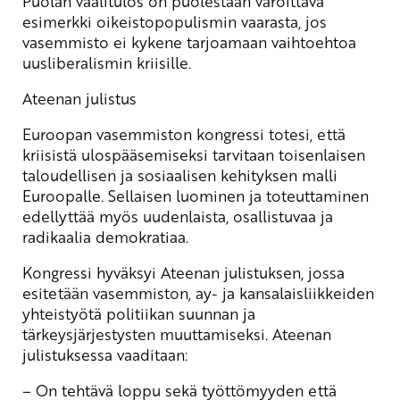
Puolan vaalitulos on puolestaan varoittava
esimerkki oikeistopopulismin vaarasta, jos
vasemmisto ei kykene tarjoamaan vaihtoehtoa
uusliberalismin kriisille.
Ateenan julistus
Euroopan vasemmiston kongressi totesi, että
kriisistä ulospääsemiseksi tarvitaan toisenlaisen
taloudellisen ja sosiaalisen kehityksen malli
Euroopalle. Sellaisen luominen ja toteuttaminen
edellyttää myös uudenlaista, osallistuvaa ja
radikaalia demokratiaa.
Kongressi hyväksyi Ateenan julistuksen, jossa
esitetään vasemmiston, ay- ja kansalaisliikkeiden
yhteistyötä politiikan suunnan ja
tärkeysjärjestysten muuttamiseksi. Ateenan
julistuksessa vaaditaan:
– On tehtävä loppu sekä työttömyyden että