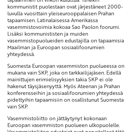
kommunistit puolestaan ovat järjestäneet 2000-
luvulla vuosittain yleiseurooppalaisen Prahan
tapaamisen. Latinalaisessa Amerikassa
vasemmistovoimia kokoaa Sao Paolon foorumi.
Lisäksi kommunististen ja muiden
vasemmistopuolueiden edustajilla on tapaamisia
Maailman ja Euroopan sosiaalifoorumien
yhteydessä.
Suomesta Euroopan vasemmiston puolueessa on
mukana vain SKP, joka on tarkkailijajäsen. Edellä
mainittujen erimielisyyksien takia SKP ei ole
hakenut täysjäsenyyttä. Myös Ateenan ja Prahan
konferensseihin ja sosiaalifoorumien yhteydessä
pidettyihin tapaamisiin on osallistunut Suomesta
vain SKP.
Vasemmistoliitto on jättäytynyt kokonaan
Euroopan vasemmiston puolueen ulkopuolelle.
Vasemmistoliiton edustajat ovat perustelleet tätä