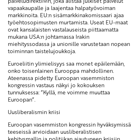
palveludirektiivin, joka alistaa julkiset palvelut
vapaakaupalle ja laajentaa halpatyövoiman
markkinoita. EU:n sisämarkkinakomissaari ajaa
työehtosopimusten murtamista. Useat EU-maat
ovat kansalaisten vastalauseista piittaamatta
mukana USA:n johtamassa Irakin
miehityssodassa ja unionille varustetaan nopean
toiminnan taistelujoukkoja.
Euroeliitin ylimielisyys saa monet epäilemään,
onko toisenlainen Eurooppa mahdollinen.
Ateenassa pidetty Euroopan vasemmiston
kongressin vastaus näkyi jo kokouksen
tunnuksessa: ”Kyllä, me voimme muuttaa
Euroopan”.
Uusliberalismin kriisi
Euroopan vasemmiston kongressin hyväksymissä
teeseissä arvioidaan uusliberalistisen
kehitysmallin ja politiikan ajautuneen kriisiin.