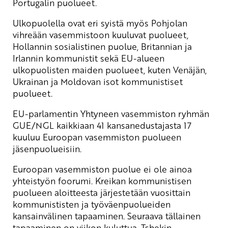
Portugalin puolueet.
Ulkopuolella ovat eri syistä myös Pohjolan
vihreään vasemmistoon kuuluvat puolueet,
Hollannin sosialistinen puolue, Britannian ja
Irlannin kommunistit sekä EU-alueen
ulkopuolisten maiden puolueet, kuten Venäjän,
Ukrainan ja Moldovan isot kommunistiset
puolueet.
EU-parlamentin Yhtyneen vasemmiston ryhmän
GUE/NGL kaikkiaan 41 kansanedustajasta 17
kuuluu Euroopan vasemmiston puolueen
jäsenpuolueisiin.
Euroopan vasemmiston puolue ei ole ainoa
yhteistyön foorumi. Kreikan kommunistisen
puolueen aloitteesta järjestetään vuosittain
kommunististen ja työväenpuolueiden
kansainvälinen tapaaminen. Seuraava tällainen
tapaaminen on viikon kuluttua. Tshekin