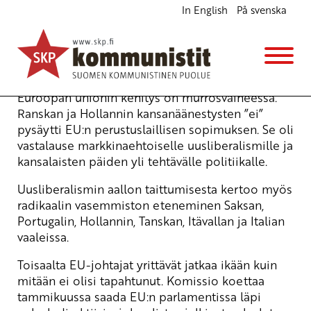
In English
På svenska
"Kyllä, me voimme muuttaa Eurooppaa"
Ajankohtaista
18.10.2006 - 9:10
Yrjö Hakanen
Euroopan unionin kehitys on murrosvaiheessa.
Ranskan ja Hollannin kansanäänestysten ”ei”
pysäytti EU:n perustuslaillisen sopimuksen. Se oli
vastalause markkinaehtoiselle uusliberalismille ja
kansalaisten päiden yli tehtävälle politiikalle.
Uusliberalismin aallon taittumisesta kertoo myös
radikaalin vasemmiston eteneminen Saksan,
Portugalin, Hollannin, Tanskan, Itävallan ja Italian
vaaleissa.
Toisaalta EU-johtajat yrittävät jatkaa ikään kuin
mitään ei olisi tapahtunut. Komissio koettaa
tammikuussa saada EU:n parlamentissa läpi