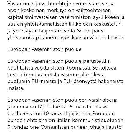
Vastarinnan ja vaihtoehtojen voimistamisessa
aivan keskeinen merkitys on vaihtoehtoisen,
kapitalisminvastaisen vasemmiston, ay-liikkeen ja
uusien yhteiskunnallisten liikkeiden keskustelun
ja yhteistyön laajentamisella. Se on paitsi
yleiseurooppalainen myös kansainvälinen haaste.
Euroopan vasemmiston puolue
Euroopan vasemmiston puolue perustettiin
puolitoista vuotta sitten Roomassa. Se kokoaa
sosialidemokraateista vasemmalle olevia
puolueita EU-maista ja EU-jäsenyyttä hakeneista
maista.
Euroopan vasemmiston puolueen varsinaisena
jäsenenä on 17 puoluetta 15 maasta. Lisäksi
puolueessa on 10 tarkkailijajäsentä. Puolueen
puheenjohtajana on Italian kommunistipuolueen
Rifondazione Comunistan puheenjohtaja Fausto