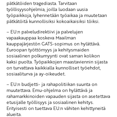
pätkätöiden tragediasta. Tarvitaan
työllisyysohjelmia, joilla luodaan uusia
työpaikkoja, lyhennetään työaikaa ja muutetaan
pätkätöitä kunnollisiksi kokoaikaisiksi töiksi.
– EU:n palveludirektiivi ja palvelujen
vapaakauppaa koskeva Maailman
kauppajärjestön GATS-sopimus on hylättävä.
Euroopan työttömyys ja kehitysmaiden
sosiaalinen polkumyynti ovat saman kolikon
kaksi puolta. Työpaikkojen maastaviennin sijasta
on turvattava kaikkialla kunnolliset työehdot,
sosiaaliturva ja ay-oikeudet.
– EU:n budjetti- ja rahapolitiikan suunta on
muutettava. Emu-ohjelma on hylättävä ja
rahamarkkinoiden vapauden sijasta on asetettava
etusijalle työllisyys ja sosiaalinen kehitys.
Erityisesti on tuettava EU:n vähiten kehittyneitä
alueita.