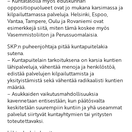
– Kuntatasolla myös eduskunnan
oppositiopuolueet ovat jo mukana karsimassa ja
kilpailuttamassa palveluja. Helsinki, Espoo,
Vantaa, Tampere, Oulu ja Rovaniemi ovat
esimerkkejä siitä, miten tämä koskee myös
Vasemmistoliiton ja Perussuomalaisia.
SKP:n puheenjohtaja pitää kuntapuitelakia
sutena.
– Kuntapuitelain tarkoituksena on karsia kuntien
lähipalveluja, vähentää menoja ja henkilöstöä,
edistää palvelujen kilpailuttamista ja
yksityistämistä sekä vähentää radikaalisti kuntien
määrää.
– Asukkaiden vaikutusmahdollisuuksia
kavennetaan entisestään, kun päätösvalta
keskitetään suurempiin kuntiin ja yhä useammat
palvelut siirtyvät kuntayhtymien tai yritysten
toteutettavaksi.