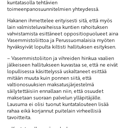
kuntatasolla tehtävien
toimeenpanosuunnitelmien yhteydessä.
Hakanen ihmettelee erityisesti sitä, että myös
lain valmisteluvaiheissa kuntien rahoituksen
vahvistamista esittäneet oppositiopuolueet aina
Vasemmistoliittoa ja Perussuomalaisia myöten
hyväksyivät lopulta kiltisti hallituksen esityksen.
– Vasemmistoliiton ja vihreiden hinkua vaalien
jälkeiseen hallitukseen kuvastaa se, että ne eivät
lopullisessa käsittelyssä uskaltaneet esittää
mitään muuta kuin ponnen siitä, että
valtionosuuksien maksatusjärjestelmä
säilytettäisiin ennallaan niin, että osuudet
maksetaan suoraan palvelun ylläpitäjälle.
Lausuma ei olisi tuonut kuntatalouteen lisää
rahaa eikä korjannut puitelain virheellisiä
tavoitteita.