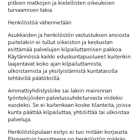
pitkien matkojen ja kielellisten oikeuksien
turvaamisen takia.
Henkilöstöä vähennetään
Asukkaiden ja henkilöstön vastustuksen ansiosta
puitelakiin ei tullut oikeiston ja keskustan
esittämää palvelujen kilpailuttamisen pakkoa.
Käytännössä kaikki eduskuntapuolueet kuitenkin
laajentavat koko ajan kilpailuttamista,
ulkoistamista ja yksityistämistä kuntatasolla
tehtävillä päätöksillä.
Ammattiyhdistysliike sai lakiin maininnan
työntekijöiden palvelussuhdeturvasta viideksi
vuodeksi. Se ei kuitenkaan koske tilanteita, joissa
kunta päättää kilpailuttaa, yhtiöittää tai ulkoistaa
palveluja.
Henkilöstöpulaan esitys ei tuo mitään korjausta.
Päinvastoin tavoitteena on henkilöstön määrän