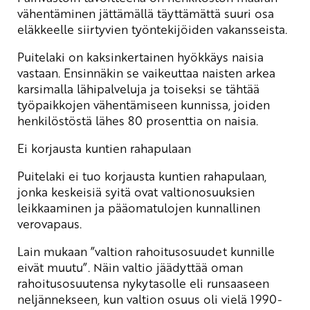
vähentäminen jättämällä täyttämättä suuri osa
eläkkeelle siirtyvien työntekijöiden vakansseista.
Puitelaki on kaksinkertainen hyökkäys naisia
vastaan. Ensinnäkin se vaikeuttaa naisten arkea
karsimalla lähipalveluja ja toiseksi se tähtää
työpaikkojen vähentämiseen kunnissa, joiden
henkilöstöstä lähes 80 prosenttia on naisia.
Ei korjausta kuntien rahapulaan
Puitelaki ei tuo korjausta kuntien rahapulaan,
jonka keskeisiä syitä ovat valtionosuuksien
leikkaaminen ja pääomatulojen kunnallinen
verovapaus.
Lain mukaan ”valtion rahoitusosuudet kunnille
eivät muutu”. Näin valtio jäädyttää oman
rahoitusosuutensa nykytasolle eli runsaaseen
neljännekseen, kun valtion osuus oli vielä 1990-