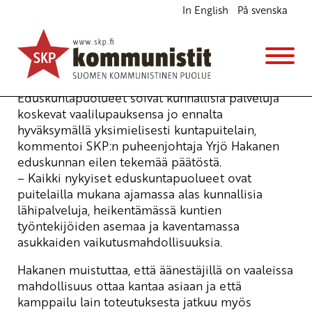
In English
På svenska
Kuntapuitelailla syötiin vaalilupaukset jo ennalta
Ajankohtaista
1.2.2007 - 10:55
Yrjö Hakanen
Eduskuntapuolueet söivät kunnallisia palveluja
koskevat vaalilupauksensa jo ennalta
hyväksymällä yksimielisesti kuntapuitelain,
kommentoi SKP:n puheenjohtaja Yrjö Hakanen
eduskunnan eilen tekemää päätöstä.
– Kaikki nykyiset eduskuntapuolueet ovat
puitelailla mukana ajamassa alas kunnallisia
lähipalveluja, heikentämässä kuntien
työntekijöiden asemaa ja kaventamassa
asukkaiden vaikutusmahdollisuuksia.
Hakanen muistuttaa, että äänestäjillä on vaaleissa
mahdollisuus ottaa kantaa asiaan ja että
kamppailu lain toteutuksesta jatkuu myös