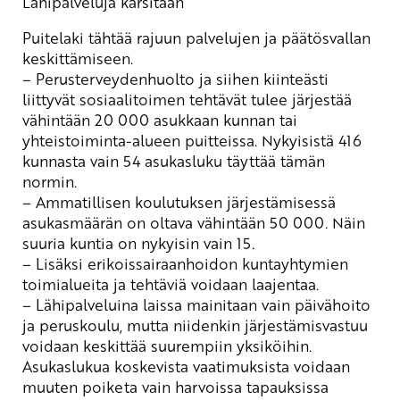
Lähipalveluja karsitaan
Puitelaki tähtää rajuun palvelujen ja päätösvallan
keskittämiseen.
– Perusterveydenhuolto ja siihen kiinteästi
liittyvät sosiaalitoimen tehtävät tulee järjestää
vähintään 20 000 asukkaan kunnan tai
yhteistoiminta-alueen puitteissa. Nykyisistä 416
kunnasta vain 54 asukasluku täyttää tämän
normin.
– Ammatillisen koulutuksen järjestämisessä
asukasmäärän on oltava vähintään 50 000. Näin
suuria kuntia on nykyisin vain 15.
– Lisäksi erikoissairaanhoidon kuntayhtymien
toimialueita ja tehtäviä voidaan laajentaa.
– Lähipalveluina laissa mainitaan vain päivähoito
ja peruskoulu, mutta niidenkin järjestämisvastuu
voidaan keskittää suurempiin yksiköihin.
Asukaslukua koskevista vaatimuksista voidaan
muuten poiketa vain harvoissa tapauksissa