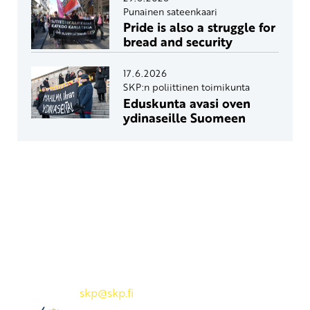
Punainen sateenkaari
Pride is also a struggle for
bread and security
17.6.2026
SKP:n poliittinen toimikunta
Eduskunta avasi oven
ydinaseille Suomeen
Yhteystiedot
SKP:n toimisto
Osoite: Viljatie 4 B 3. kerros, 00700 Helsinki
Puh: 045 7834 1346
Sähköposti:
skp
@skp.fi