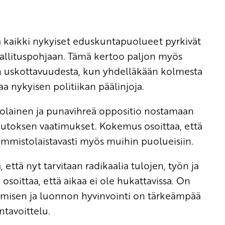
tä kaikki nykyiset eduskuntapuolueet pyrkivät
 hallituspohjaan. Tämä kertoo paljon myös
en uskottavuudesta, kun yhdelläkään kolmesta
 nykyisen politiikan päälinjoja.
olainen ja punavihreä oppositio nostamaan
muutoksen vaatimukset. Kokemus osoittaa, että
mistolaistavasti myös muihin puolueisiin.
että nyt tarvitaan radikaalia tulojen, työn ja
soittaa, että aikaa ei ole hukattavissa. On
 ihmisen ja luonnon hyvinvointi on tärkeämpää
tavoittelu.