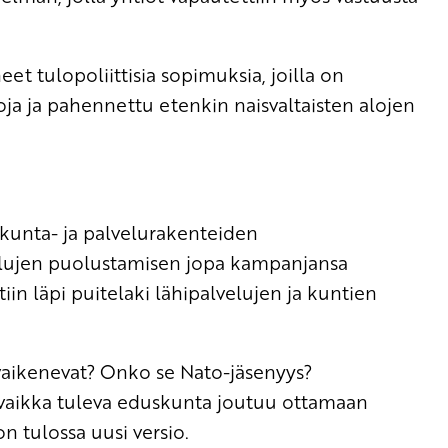
t tulopoliittisia sopimuksia, joilla on
a ja pahennettu etenkin naisvaltaisten alojen
 kunta- ja palvelurakenteiden
lujen puolustamisen jopa kampanjansa
tiin läpi puitelaki lähipalvelujen ja kuntien
 vaikenevat? Onko se Nato-jäsenyys?
 vaikka tuleva eduskunta joutuu ottamaan
n tulossa uusi versio.