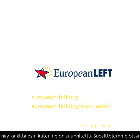
SKP on Euroopan Vasemmistopuolueen j
european-left.org
european-left.org/manifesto/
Copyright 2026 © SKP
|
Tietosuojaseloste