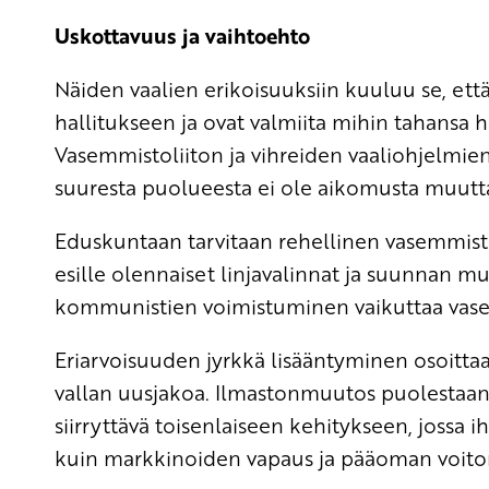
Uskottavuus ja vaihtoehto
Näiden vaalien erikoisuuksiin kuuluu se, et
hallitukseen ja ovat valmiita mihin tahansa
Vasemmistoliiton ja vihreiden vaaliohjelmi
suuresta puolueesta ei ole aikomusta muuttaa
Eduskuntaan tarvitaan rehellinen vasemmist
esille olennaiset linjavalinnat ja suunnan 
kommunistien voimistuminen vaikuttaa vasem
Eriarvoisuuden jyrkkä lisääntyminen osoittaa, 
vallan uusjakoa. Ilmastonmuutos puolestaan o
siirryttävä toisenlaiseen kehitykseen, jossa
kuin markkinoiden vapaus ja pääoman voiton