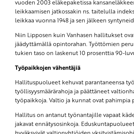
vuoden 2003 eläkepaketissa kansaneläkkeen
leikkaamisen jatkossakin ns. taitelulla indeks
leikkaa vuonna 1948 ja sen jälkeen syntyneid
Niin Lipposen kuin Vanhasen hallitukset ov
jäädyttämällä opintorahan. Työttömien perus
tukien taso on laskenut 10 prosenttia 90-luv
Työpaikkojen vähentäjiä
Hallituspuolueet kehuvat parantaneensa työll
työllisyysmäärärahoja ja päättäneet valtionh
työpaikkoja. Valtio ja kunnat ovat pahimpia 
Hallitus on antanut työnantajille vapaat käde
jakavat ennätysosinkoja. Eduskuntapuoluee
hyväksyivät valtionyhtiöiden yksityistämisoh