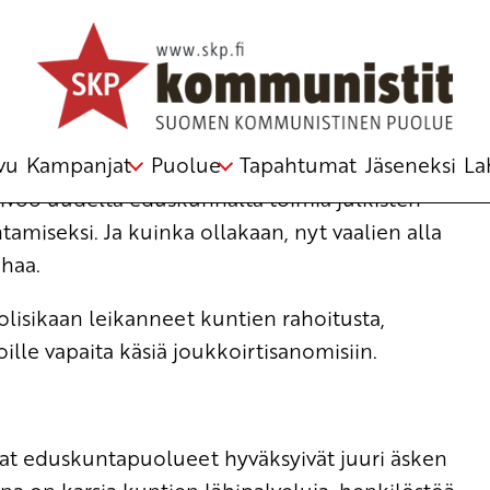
vu
Kampanjat
Puolue
Tapahtumat
Jäseneksi
La
toivoo uudelta eduskunnalta toimia julkisten
tamiseksi. Ja kuinka ollakaan, nyt vaalien alla
ahaa.
olisikaan leikanneet kuntien rahoitusta,
ille vapaita käsiä joukkoirtisanomisiin.
avat eduskuntapuolueet hyväksyivät juuri äsken