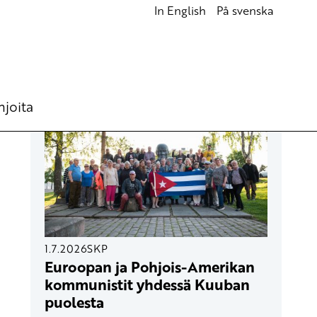
In English
På svenska
UUSIMMAT ARTIKKELIT
hjoita
1.7.2026
SKP
Euroopan ja Pohjois-Amerikan
kommunistit yhdessä Kuuban
puolesta