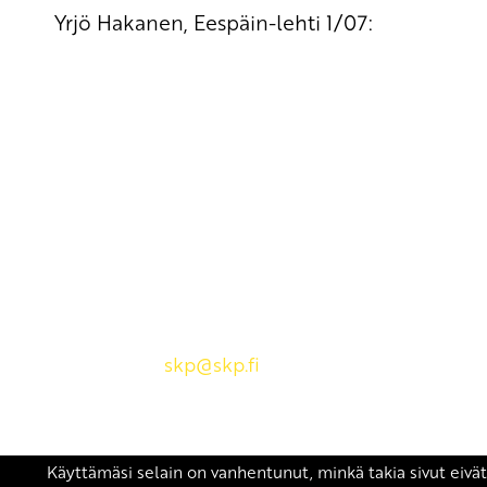
Yrjö Hakanen, Eespäin-lehti 1/07:
Yhteystiedot
SKP:n toimisto
Osoite: Viljatie 4 B 3. kerros, 00700 Helsinki
Puh: 045 7834 1346
Sähköposti:
skp
@skp.fi