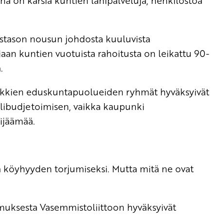
ena on karsia kuntien lähipalveluja, henkilöstöä
ustason nousun johdosta kuuluvista
iaan kuntien vuotuista rahoitusta on leikattu 90-
.
kaikkien eduskuntapuolueiden ryhmät hyväksyivät
alibudjetoimisen, vaikka kaupunki
lijäämää.
 köyhyyden torjumiseksi. Mutta mitä ne ovat
uksesta Vasemmistoliittoon hyväksyivät