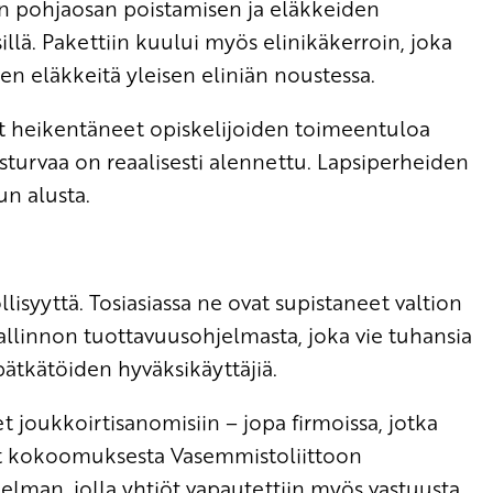
 pohjaosan poistamisen ja eläkkeiden
illä. Pakettiin kuului myös elinikäkerroin, joka
en eläkkeitä yleisen eliniän noustessa.
at heikentäneet opiskelijoiden toimeentuloa
turvaa on reaalisesti alennettu. Lapsiperheiden
un alusta.
isyyttä. Tosiasiassa ne ovat supistaneet valtion
allinnon tuottavuusohjelmasta, joka vie tuhansia
pätkätöiden hyväksikäyttäjiä.
t joukkoirtisanomisiin – jopa firmoissa, jotka
t kokoomuksesta Vasemmistoliittoon
jelman, jolla yhtiöt vapautettiin myös vastuusta