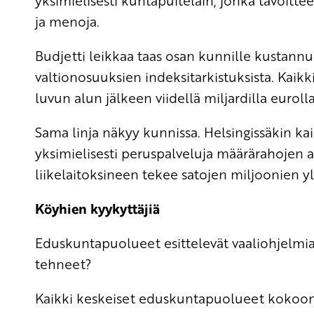
yksimielisesti kuntapuitelain, jonka tavoitte
ja menoja.
Budjetti leikkaa taas osan kunnille kustann
valtionosuuksien indeksitarkistuksista. Kaikk
luvun alun jälkeen viidellä miljardilla eurolla
Sama linja näkyy kunnissa. Helsingissäkin 
yksimielisesti peruspalveluja määrärahojen 
liikelaitoksineen tekee satojen miljoonien y
Köyhien kyykyttäjiä
Eduskuntapuolueet esittelevät vaaliohjelmia
tehneet?
Kaikki keskeiset eduskuntapuolueet kokoom