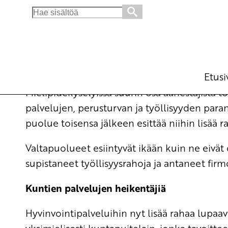
Search
for:
Kuka uskoo vaaleissa joulupukkiin?
Ajankohtaista
12.3.2007 - 9:56
Yrjö Hakanen
Etusi
Mielipidekyselyissä suurin osa äänestäjistä 
palvelujen, perusturvan ja työllisyyden paran
puolue toisensa jälkeen esittää niihin lisää r
Valtapuolueet esiintyvät ikään kuin ne eivät 
supistaneet työllisyysrahoja ja antaneet firmo
Kuntien palvelujen heikentäjiä
Hyvinvointipalveluihin nyt lisää rahaa lupa